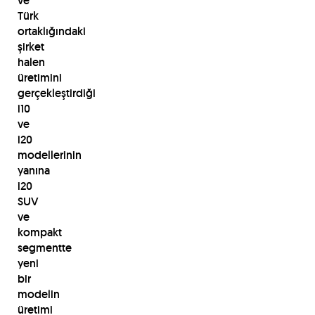
ve
Türk
ortaklığındaki
şirket
halen
üretimini
gerçekleştirdiği
i10
ve
i20
modellerinin
yanına
i20
SUV
ve
kompakt
segmentte
yeni
bir
modelin
üretimi