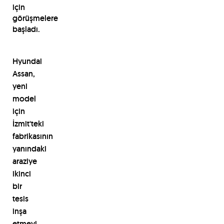
için
görüşmelere
başladı.
Hyundai
Assan,
yeni
model
için
İzmit'teki
fabrikasının
yanındaki
araziye
ikinci
bir
tesis
inşa
etmeyi