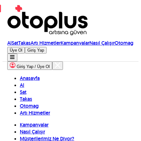
Al
Sat
Takas
Artı Hizmetler
Kampanyalar
Nasıl Çalışır
Otomag
Üye Ol
Giriş Yap
Giriş Yap / Üye Ol
Anasayfa
Al
Sat
Takas
Otomag
Artı Hizmetler
Kampanyalar
Nasıl Çalışır
Müşterilerimiz Ne Diyor?