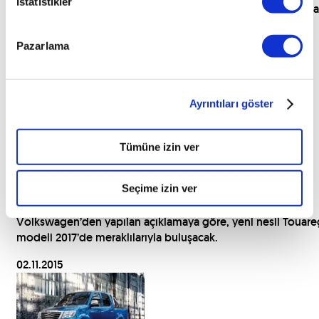
İstatistikler
Jaguar, tamamen elektrikli araçların mücadele ettiği Formula
E yarışlarına geri döneceğini duyurdu.
Pazarlama
18.12.2015
Ayrıntıları göster
Tümüne izin ver
Yeni Touareg beklemede
Seçime izin ver
Volkswagen’den yapılan açıklamaya göre, yeni nesil Touare
modeli 2017’de meraklılarıyla buluşacak.
02.11.2015