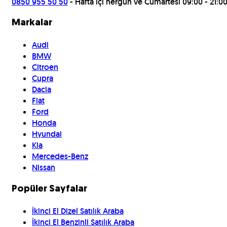
0850 955 50 50
- Hafta içi hergün ve Cumartesi 09:00 - 21:0
Markalar
Audi
BMW
Citroen
Cupra
Dacia
Fiat
Ford
Honda
Hyundai
Kia
Mercedes-Benz
Nissan
Popüler Sayfalar
İkinci El Dizel Satılık Araba
İkinci El Benzinli Satılık Araba