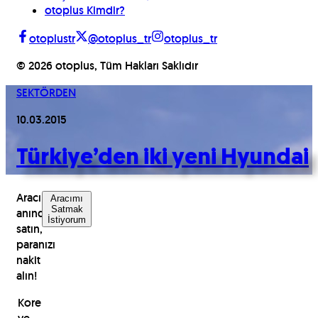
otoplus Kimdir?
otoplustr
@otoplus_tr
otoplus_tr
©
2026
otoplus, Tüm Hakları Saklıdır
SEKTÖRDEN
10.03.2015
Türkiye’den iki yeni Hyundai
Aracınızı
Aracımı
Satmak
anında
İstiyorum
satın,
paranızı
nakit
alın!
Kore