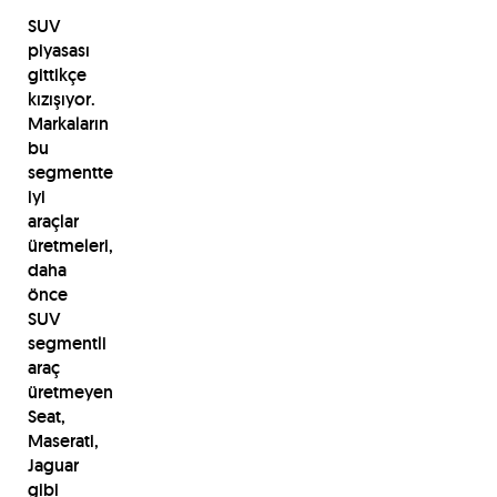
SUV
piyasası
gittikçe
kızışıyor.
Markaların
bu
segmentte
iyi
araçlar
üretmeleri,
daha
önce
SUV
segmentli
araç
üretmeyen
Seat,
Maserati,
Jaguar
gibi