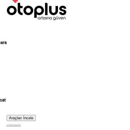
para
sat
Araçları İncele