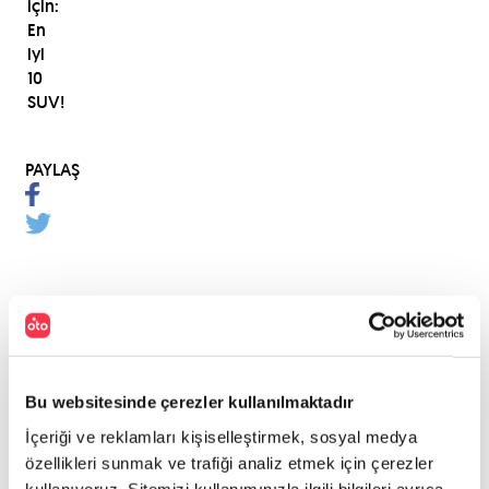
için:
En
iyi
10
SUV!
PAYLAŞ
Bu websitesinde çerezler kullanılmaktadır
İçeriği ve reklamları kişiselleştirmek, sosyal medya
özellikleri sunmak ve trafiği analiz etmek için çerezler
kullanıyoruz. Sitemizi kullanımınızla ilgili bilgileri ayrıca