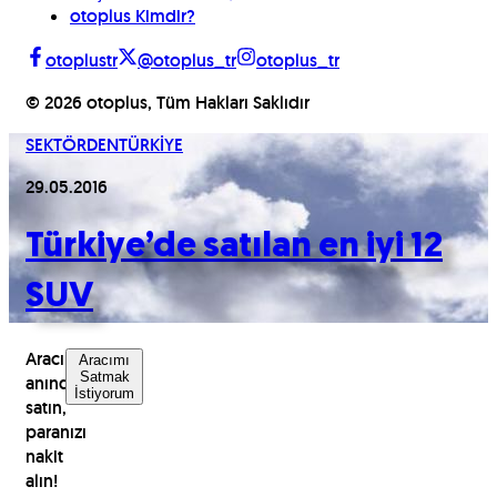
otoplus Kimdir?
otoplustr
@otoplus_tr
otoplus_tr
©
2026
otoplus, Tüm Hakları Saklıdır
SEKTÖRDEN
TÜRKİYE
29.05.2016
Türkiye’de satılan en iyi 12
SUV
Aracınızı
Aracımı
Satmak
anında
İstiyorum
satın,
paranızı
nakit
alın!