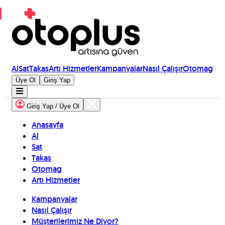
Al
Sat
Takas
Artı Hizmetler
Kampanyalar
Nasıl Çalışır
Otomag
Üye Ol
Giriş Yap
Giriş Yap / Üye Ol
Anasayfa
Al
Sat
Takas
Otomag
Artı Hizmetler
Kampanyalar
Nasıl Çalışır
Müşterilerimiz Ne Diyor?