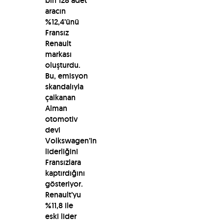
bin 128 adet
aracın
%12,4’ünü
Fransız
Renault
markası
oluşturdu.
Bu, emisyon
skandalıyla
çalkanan
Alman
otomotiv
devi
Volkswagen’in
liderliğini
Fransızlara
kaptırdığını
gösteriyor.
Renault’yu
%11,8 ile
eski lider