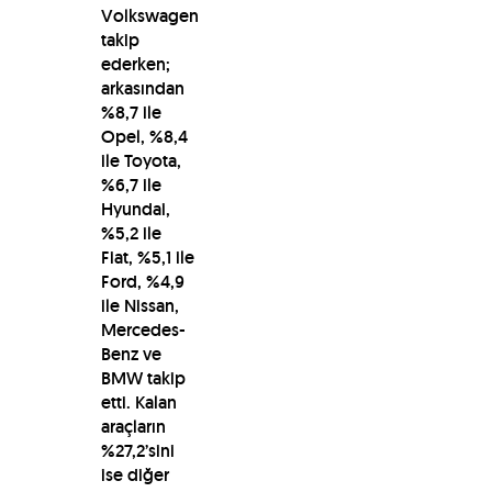
Volkswagen
takip
ederken;
arkasından
%8,7 ile
Opel, %8,4
ile Toyota,
%6,7 ile
Hyundai,
%5,2 ile
Fiat, %5,1 ile
Ford, %4,9
ile Nissan,
Mercedes-
Benz ve
BMW takip
etti. Kalan
araçların
%27,2’sini
ise diğer