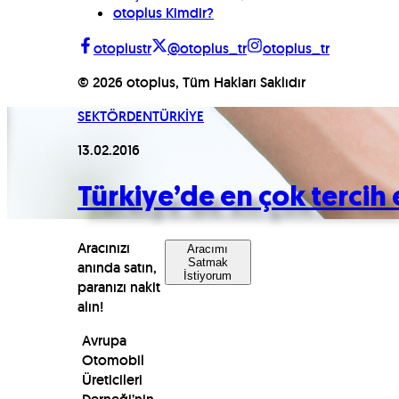
otoplus Kimdir?
otoplustr
@otoplus_tr
otoplus_tr
©
2026
otoplus, Tüm Hakları Saklıdır
SEKTÖRDEN
TÜRKİYE
13.02.2016
Türkiye’de en çok tercih 
Aracınızı
Aracımı
Satmak
anında satın,
İstiyorum
paranızı nakit
alın!
Avrupa
Otomobil
Üreticileri