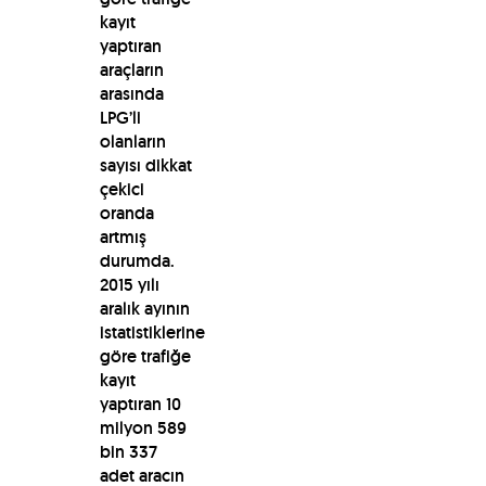
kayıt
yaptıran
araçların
arasında
LPG’li
olanların
sayısı dikkat
çekici
oranda
artmış
durumda.
2015 yılı
aralık ayının
istatistiklerine
göre trafiğe
kayıt
yaptıran 10
milyon 589
bin 337
adet aracın