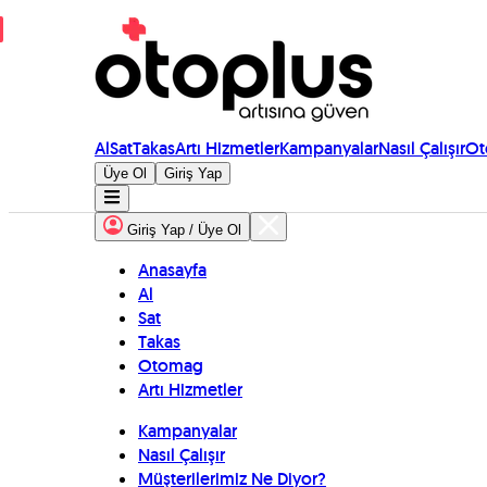
Al
Sat
Takas
Artı Hizmetler
Kampanyalar
Nasıl Çalışır
Ot
Üye Ol
Giriş Yap
Giriş Yap / Üye Ol
Anasayfa
Al
Sat
Takas
Otomag
Artı Hizmetler
Kampanyalar
Nasıl Çalışır
Müşterilerimiz Ne Diyor?