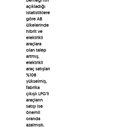
Derneği’nin
açıkladığı
istatistiklere
göre AB
ülkelerinde
hibrit ve
elektrikli
araçlara
olan talep
artmış,
elektrikli
araç satışları
%108
yükselmiş,
fabrika
çıkışlı LPG’li
araçların
satışı ise
önemli
oranda
azalmıştı.