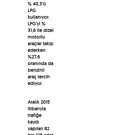
% 40,3’ü
LPG
kullanıyor.
LPG’yi %
31,6 ile dizel
motorlu
araçlar takip
ederken
%27,6
oranında da
benzinli
araç tercih
ediyor.
Aralık 2015
itibarıyla
trafiğe
kaydı
yapılan 82