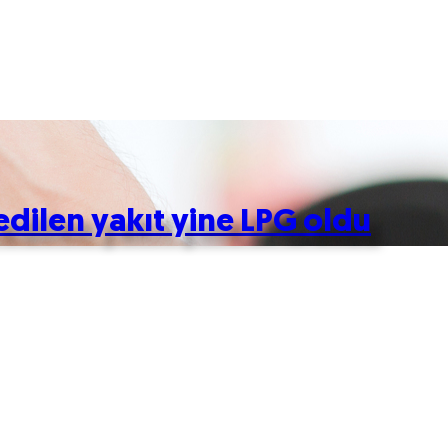
edilen yakıt yine LPG oldu