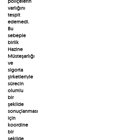
poliçelerin
varlığını
tespit
edemedi.
Bu
sebeple
birlik
Hazine
Müsteşarlığı
ve
sigorta
şirketleriyle
sürecin
olumlu
bir
şekilde
sonuçlanması
için
koordine
bir
şekilde