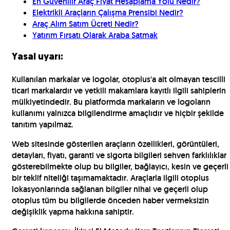
En Güvenilir Araç Fiyat Hesaplama Yolu Nedir?
Elektrikli Araçların Çalışma Prensibi Nedir?
Araç Alım Satım Ücreti Nedir?
Yatırım Fırsatı Olarak Araba Satmak
Yasal uyarı:
Kullanılan markalar ve logolar, otoplus'a ait olmayan tescilli
ticari markalardır ve yetkili makamlara kayıtlı ilgili sahiplerin
mülkiyetindedir. Bu platformda markaların ve logoların
kullanımı yalnızca bilgilendirme amaçlıdır ve hiçbir şekilde
tanıtım yapılmaz.
Web sitesinde gösterilen araçların özellikleri, görüntüleri,
detayları, fiyatı, garanti ve sigorta bilgileri sehven farklılıklar
gösterebilmekte olup bu bilgiler, bağlayıcı, kesin ve geçerli
bir teklif niteliği taşımamaktadır. Araçlarla ilgili otoplus
lokasyonlarında sağlanan bilgiler nihai ve geçerli olup
otoplus tüm bu bilgilerde önceden haber vermeksizin
değişiklik yapma hakkına sahiptir.