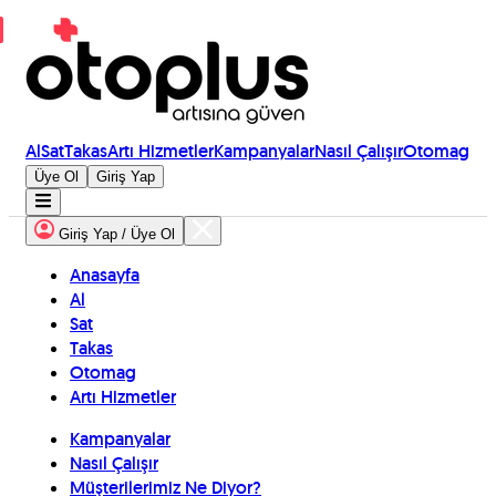
Al
Sat
Takas
Artı Hizmetler
Kampanyalar
Nasıl Çalışır
Otomag
Üye Ol
Giriş Yap
Giriş Yap / Üye Ol
Anasayfa
Al
Sat
Takas
Otomag
Artı Hizmetler
Kampanyalar
Nasıl Çalışır
Müşterilerimiz Ne Diyor?