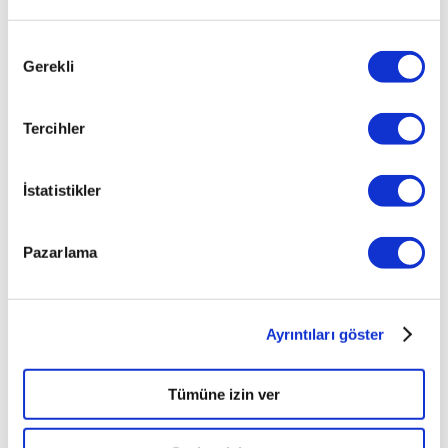
önümüzdeki
aydan
Onay
itibaren
Gerekli
Seçimi
www.sbm.org.tr
web
adresinden
Tercihler
poliçelerini
ve
ödemelerini
İstatistikler
sorgulayabilir.
Pazarlama
PAYLAŞ
Ayrıntıları göster
Tümüne izin ver