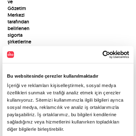
ve
Gözetim
Merkezi
tarafından
belirlenen
sigorta
şirketlerine
bildirildi.
Kişi
başına
yapılacak
ödeme
Bu websitesinde çerezler kullanılmaktadır
çeşitli
İçeriği ve reklamları kişiselleştirmek, sosyal medya
sebeplerle
özellikleri sunmak ve trafiği analiz etmek için çerezler
farklılıklar
kullanıyoruz. Sitemizi kullanımınızla ilgili bilgileri ayrıca
arz
sosyal medya, reklamcılık ve analiz iş ortaklarımızla
edebilecek.
paylaşabiliriz. İş ortaklarımız, bu bilgileri kendilerine
sağladığınız veya hizmetlerini kullanırken topladıkları
Hak
diğer bilgilerle birleştirebilir.
sahipleri,