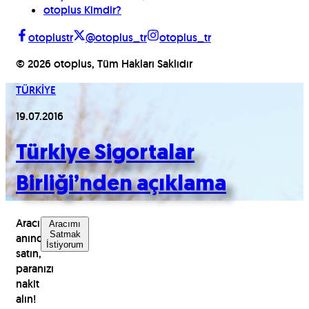
otoplus Kimdir?
otoplustr
@otoplus_tr
otoplus_tr
©
2026
otoplus, Tüm Hakları Saklıdır
TÜRKİYE
19.07.2016
Türkiye Sigortalar
Birliği’nden açıklama
Aracınızı
Aracımı
Satmak
anında
İstiyorum
satın,
paranızı
nakit
alın!