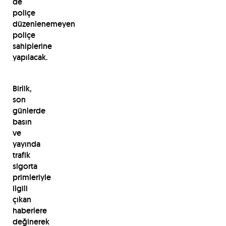
de
poliçe
düzenlenemeyen
poliçe
sahiplerine
yapılacak.
Birlik,
son
günlerde
basın
ve
yayında
trafik
sigorta
primleriyle
ilgili
çıkan
haberlere
değinerek