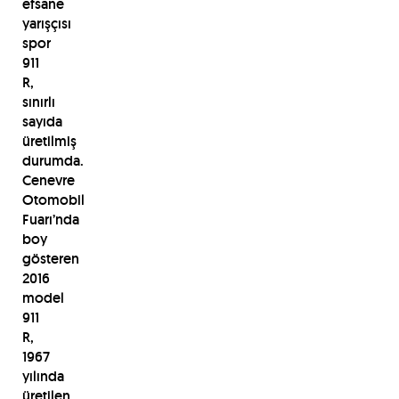
efsane
yarışçısı
spor
911
R,
sınırlı
sayıda
üretilmiş
durumda.
Cenevre
Otomobil
Fuarı’nda
boy
gösteren
2016
model
911
R,
1967
yılında
üretilen