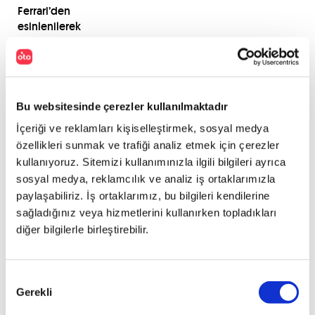
Ferrari’den
esinlenilerek
1948
ile
1953
yılları
arasında
Bu websitesinde çerezler kullanılmaktadır
üretilen
İçeriği ve reklamları kişiselleştirmek, sosyal medya
Shelby’ye
özellikleri sunmak ve trafiği analiz etmek için çerezler
olan
kullanıyoruz. Sitemizi kullanımınızla ilgili bilgileri ayrıca
benzerliğiyle
sosyal medya, reklamcılık ve analiz iş ortaklarımızla
dikkat
çekti.
paylaşabiliriz. İş ortaklarımız, bu bilgileri kendilerine
sağladığınız veya hizmetlerini kullanırken topladıkları
diğer bilgilerle birleştirebilir.
1963
yılı,
marka
Onay
için
Gerekli
Seçimi
bir