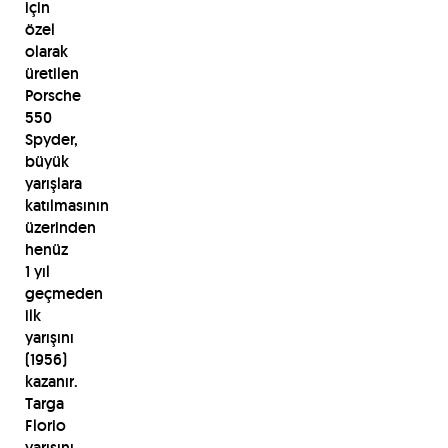
için
özel
olarak
üretilen
Porsche
550
Spyder,
büyük
yarışlara
katılmasının
üzerinden
henüz
1 yıl
geçmeden
ilk
yarışını
(1956)
kazanır.
Targa
Florio
yarışını