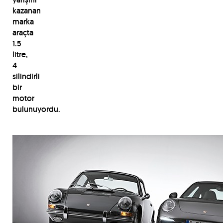
kazanan
marka
araçta
1.5
litre,
4
silindirli
bir
motor
bulunuyordu.