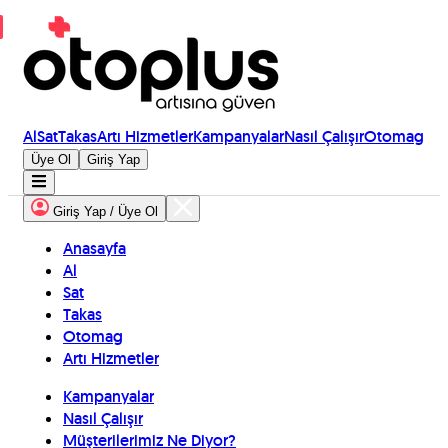
Al
Sat
Takas
Artı Hizmetler
Kampanyalar
Nasıl Çalışır
Otomag
Üye Ol
Giriş Yap
Giriş Yap / Üye Ol
Anasayfa
Al
Sat
Takas
Otomag
Artı Hizmetler
Kampanyalar
Nasıl Çalışır
Müşterilerimiz Ne Diyor?