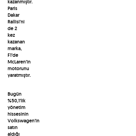
kazanmıştır.
Paris
Dakar
Rallisi’ni
de 2
kez
kazanan
marka,
F1’de
McLaren’in
motorunu
yaratmıştır.
Bugün
%50,1’lik
yönetim
hissesinin
Volkswagen’in
satın
aldığı