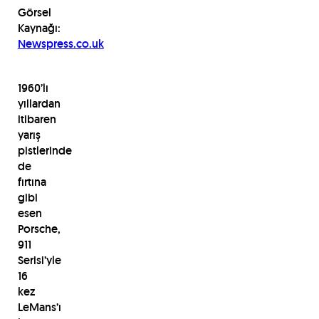
Görsel
Kaynağı:
Newspress.co.uk
1960’lı
yıllardan
itibaren
yarış
pistlerinde
de
fırtına
gibi
esen
Porsche,
911
Serisi’yle
16
kez
LeMans’ı