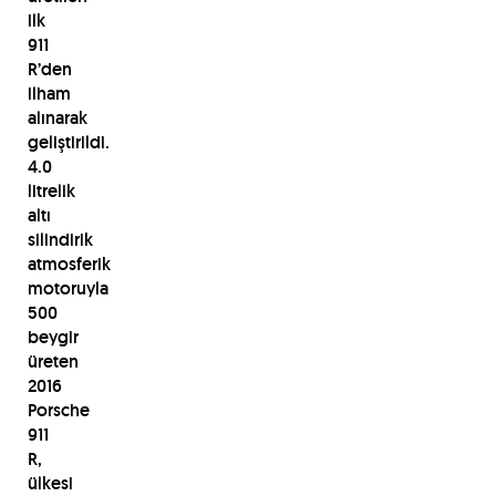
ilk
911
R’den
ilham
alınarak
geliştirildi.
4.0
litrelik
altı
silindirik
atmosferik
motoruyla
500
beygir
üreten
2016
Porsche
911
R,
ülkesi