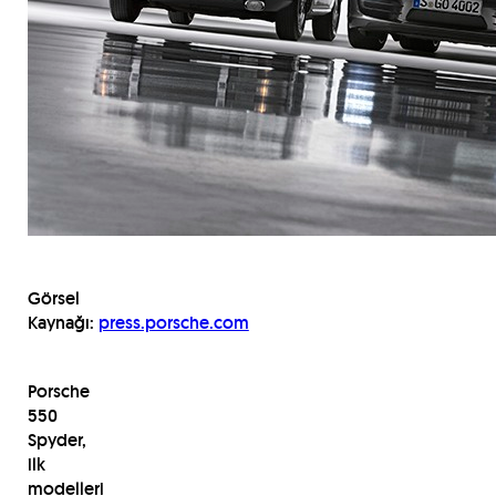
Görsel
Kaynağı:
press.porsche.com
Porsche
550
Spyder,
ilk
modelleri