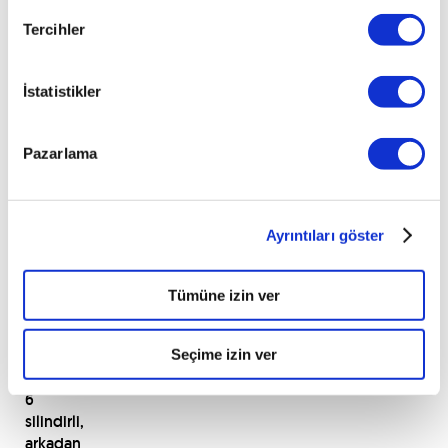
milat
kabul
Tercihler
edilebilir.
Yarış
pistlerinde,
İstatistikler
özellikle
bu
Pazarlama
yıl
içerisinde
müthiş
başarılar
Ayrıntıları göster
elde
edecek
olan
Tümüne izin ver
Porsche
911
piyasaya
Seçime izin ver
sürülür.
6
silindirli,
arkadan