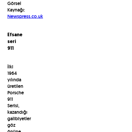
Görsel
Kaynağı:
Newspress.co.uk
Efsane
seri
911
İlki
1964
yılında
üretilen
Porsche
911
Serisi,
kazandığı
galibiyetler
göz
önüne