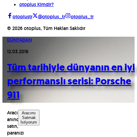
otoplus Kimdir?
otoplustr
@otoplus_tr
otoplus_tr
©
2026
otoplus, Tüm Hakları Saklıdır
DÜNYADAN
12.03.2016
Tüm tarihiyle dünyanın en iyi
performanslı serisi: Porsche
911
Aracınızı
Aracımı
Satmak
anında
İstiyorum
satın,
paranızı