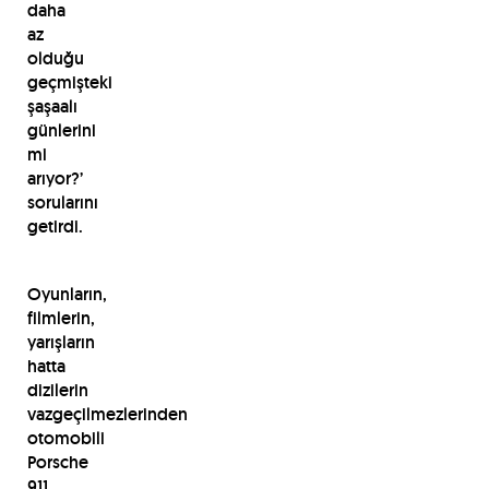
daha
az
olduğu
geçmişteki
şaşaalı
günlerini
mi
arıyor?’
sorularını
getirdi.
Oyunların,
filmlerin,
yarışların
hatta
dizilerin
vazgeçilmezlerinden
otomobili
Porsche
911