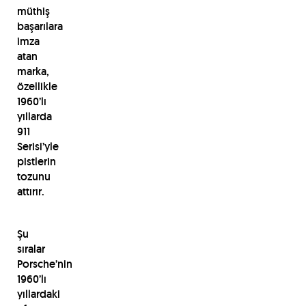
müthiş
başarılara
imza
atan
marka,
özellikle
1960’lı
yıllarda
911
Serisi’yle
pistlerin
tozunu
attırır.
Şu
sıralar
Porsche’nin
1960’lı
yıllardaki