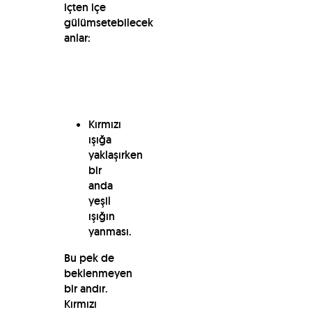
içten içe
gülümsetebilecek
anlar:
Kırmızı
ışığa
yaklaşırken
bir
anda
yeşil
ışığın
yanması.
Bu pek de
beklenmeyen
bir andır.
Kırmızı