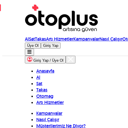
Al
Sat
Takas
Artı Hizmetler
Kampanyalar
Nasıl Çalışır
Ot
Üye Ol
Giriş Yap
Giriş Yap / Üye Ol
Anasayfa
Al
Sat
Takas
Otomag
Artı Hizmetler
Kampanyalar
Nasıl Çalışır
Müşterilerimiz Ne Diyor?