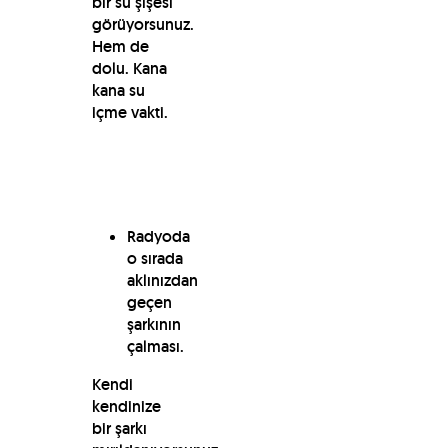
bir su şişesi
görüyorsunuz.
Hem de
dolu. Kana
kana su
içme vakti.
Radyoda
o sırada
aklınızdan
geçen
şarkının
çalması.
Kendi
kendinize
bir şarkı