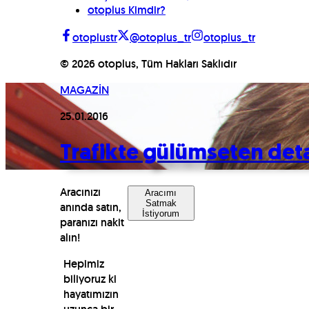
otoplus Kimdir?
otoplustr
@otoplus_tr
otoplus_tr
©
2026
otoplus, Tüm Hakları Saklıdır
MAGAZİN
25.01.2016
Trafikte gülümseten det
Aracınızı
Aracımı
Satmak
anında satın,
İstiyorum
paranızı nakit
alın!
Hepimiz
biliyoruz ki
hayatımızın