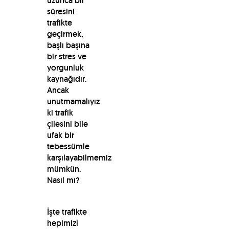
uzunca bir
süresini
trafikte
geçirmek,
başlı başına
bir stres ve
yorgunluk
kaynağıdır.
Ancak
unutmamalıyız
ki trafik
çilesini bile
ufak bir
tebessümle
karşılayabilmemiz
mümkün.
Nasıl mı?
İşte trafikte
hepimizi