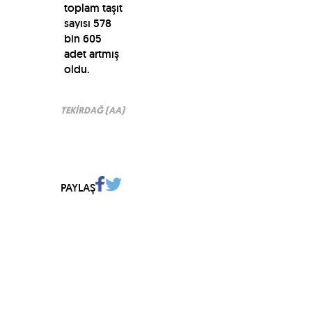
toplam taşıt
sayısı 578
bin 605
adet artmış
oldu.
TEKİRDAĞ (AA)
PAYLAŞ