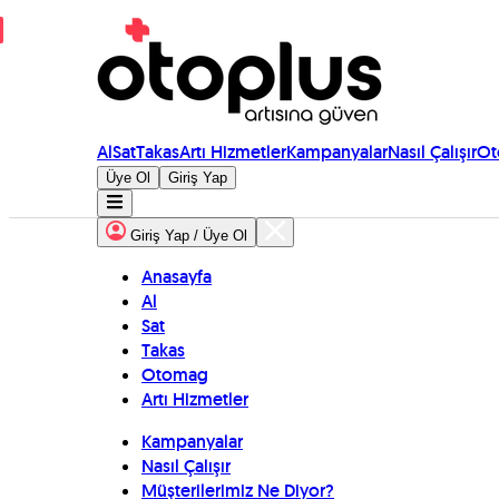
Al
Sat
Takas
Artı Hizmetler
Kampanyalar
Nasıl Çalışır
Ot
Üye Ol
Giriş Yap
Giriş Yap / Üye Ol
Anasayfa
Al
Sat
Takas
Otomag
Artı Hizmetler
Kampanyalar
Nasıl Çalışır
Müşterilerimiz Ne Diyor?