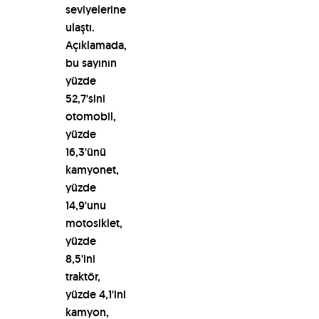
seviyelerine
ulaştı.
Açıklamada,
bu sayının
yüzde
52,7'sini
otomobil,
yüzde
16,3'ünü
kamyonet,
yüzde
14,9'unu
motosiklet,
yüzde
8,5'ini
traktör,
yüzde 4,1'ini
kamyon,