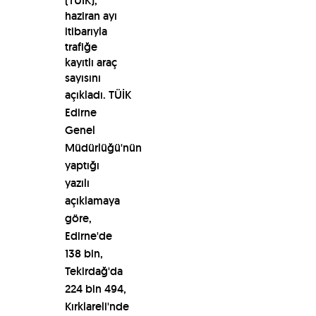
(TÜİK),
haziran ayı
itibarıyla
trafiğe
kayıtlı araç
sayısını
açıkladı.
TÜİK
Edirne
Genel
Müdürlüğü'nün
yaptığı
yazılı
açıklamaya
göre,
Edirne'de
138 bin,
Tekirdağ'da
224 bin 494,
Kırklareli'nde