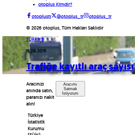
otoplus Kimdir?
otoplustr
@otoplus_tr
otoplus_tr
©
2026
otoplus, Tüm Hakları Saklıdır
TÜRKİYE
11.08.2015
Trafiğe kayıtlı araç sayısı
Aracınızı
Aracımı
Satmak
anında satın,
İstiyorum
paranızı nakit
alın!
Türkiye
İstatistik
Kurumu