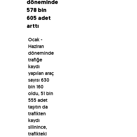
döneminde
578 bin
605 adet
arttı
​Ocak -
Haziran
döneminde
trafiğe
kaydı
yapılan araç
sayısı 630
bin 160
oldu, 51 bin
555 adet
taşıtın da
trafikten
kaydı
silinince,
trafikteki