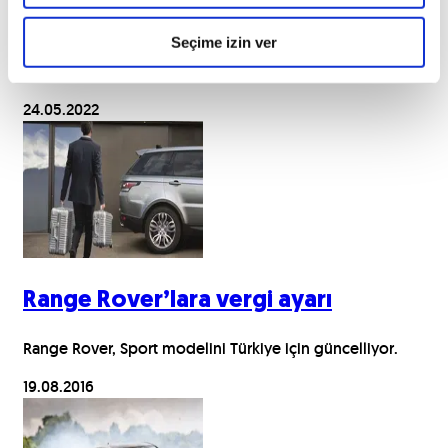
İlk kez araç satanlar ya da ilk kez 2. el araç satın alanların
Seçime izin ver
sorduğu soruların başında noterde araç satış ücretinin ne
olacağı tarzı bir soru akıllara gelebilir. Cevaplar yazımızda!
24.05.2022
Range Rover’lara vergi ayarı
Range Rover, Sport modelini Türkiye için güncelliyor.
19.08.2016