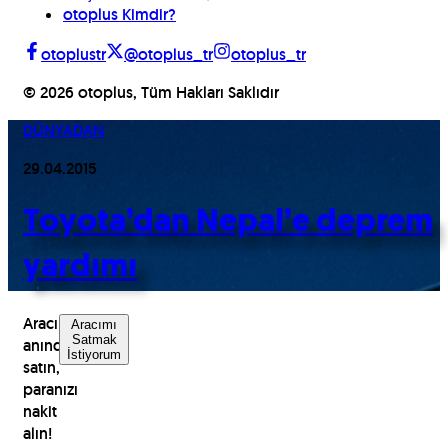
otoplus Kimdir?
otoplustr
@otoplus_tr
otoplus_tr
©
2026
otoplus, Tüm Hakları Saklıdır
DÜNYADAN
29.04.2015
Toyota’dan Nepal’e deprem
yardımı
Aracınızı
Aracımı
Satmak
anında
İstiyorum
satın,
paranızı
nakit
alın!