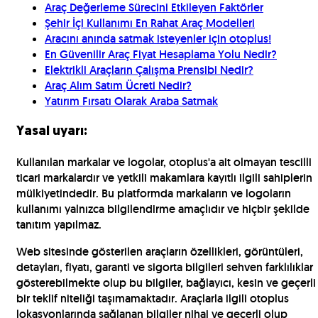
Araç Değerleme Sürecini Etkileyen Faktörler
Şehir İçi Kullanımı En Rahat Araç Modelleri
Aracını anında satmak isteyenler için otoplus!
En Güvenilir Araç Fiyat Hesaplama Yolu Nedir?
Elektrikli Araçların Çalışma Prensibi Nedir?
Araç Alım Satım Ücreti Nedir?
Yatırım Fırsatı Olarak Araba Satmak
Yasal uyarı:
Kullanılan markalar ve logolar, otoplus'a ait olmayan tescilli
ticari markalardır ve yetkili makamlara kayıtlı ilgili sahiplerin
mülkiyetindedir. Bu platformda markaların ve logoların
kullanımı yalnızca bilgilendirme amaçlıdır ve hiçbir şekilde
tanıtım yapılmaz.
Web sitesinde gösterilen araçların özellikleri, görüntüleri,
detayları, fiyatı, garanti ve sigorta bilgileri sehven farklılıklar
gösterebilmekte olup bu bilgiler, bağlayıcı, kesin ve geçerli
bir teklif niteliği taşımamaktadır. Araçlarla ilgili otoplus
lokasyonlarında sağlanan bilgiler nihai ve geçerli olup