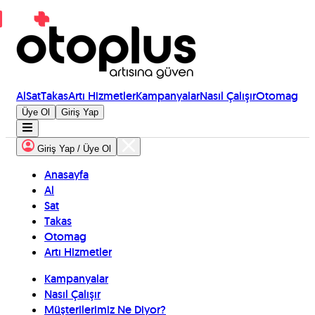
Al
Sat
Takas
Artı Hizmetler
Kampanyalar
Nasıl Çalışır
Otomag
Üye Ol
Giriş Yap
Giriş Yap / Üye Ol
Anasayfa
Al
Sat
Takas
Otomag
Artı Hizmetler
Kampanyalar
Nasıl Çalışır
Müşterilerimiz Ne Diyor?