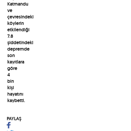
Katmandu
ve
çevresindeki
köylerin
etkilendiği
7.8
şiddetindeki
depremde
son
kayıtlara
göre
4
bin
kişi
hayatını
kaybetti.
PAYLAŞ