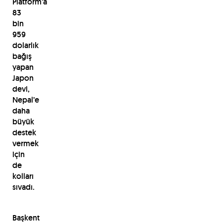
Platform’a
83
bin
959
dolarlık
bağış
yapan
Japon
devi,
Nepal’e
daha
büyük
destek
vermek
için
de
kolları
sıvadı.
Başkent