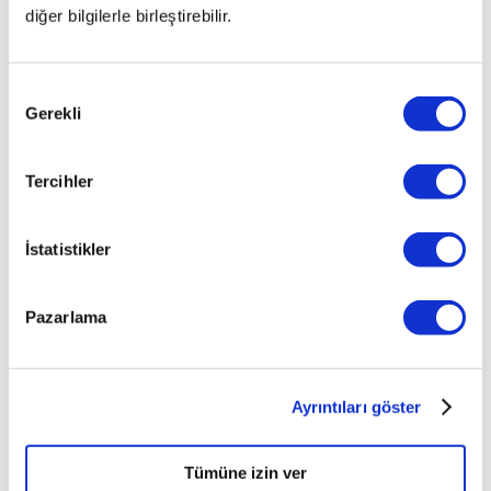
diğer bilgilerle birleştirebilir.
Onay
Gerekli
Seçimi
Tercihler
İlginizi çekebilecek haberler
İstatistikler
Pazarlama
Ayrıntıları göster
Noter Araç Satış Ücreti Nedir, Neye
Göre Belirlenir?
Tümüne izin ver