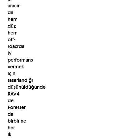
aracın
da
hem
düz
hem
off-
road’da
iyi
performans
vermek
için
tasarlandığı
düşünüldüğünde
RAV4
de
Forester
da
birbirine
her
iki