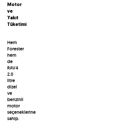
Motor
ve
Yakıt
Tüketimi
Hem
Forester
hem
de
RAV4
2.0
litre
dizel
ve
benzinli
motor
seçeneklerine
sahip.