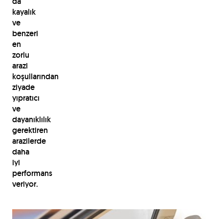
da
kayalık
ve
benzeri
en
zorlu
arazi
koşullarından
ziyade
yıpratıcı
ve
dayanıklılık
gerektiren
arazilerde
daha
iyi
performans
veriyor.