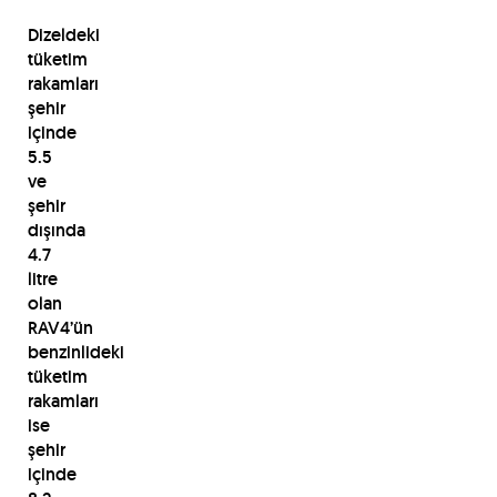
Dizeldeki
tüketim
rakamları
şehir
içinde
5.5
ve
şehir
dışında
4.7
litre
olan
RAV4’ün
benzinlideki
tüketim
rakamları
ise
şehir
içinde