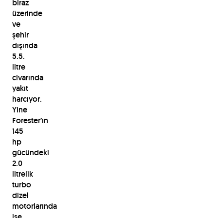
biraz
üzerinde
ve
şehir
dışında
5.5.
litre
civarında
yakıt
harcıyor.
Yine
Forester’ın
145
hp
gücündeki
2.0
litrelik
turbo
dizel
motorlarında
ise