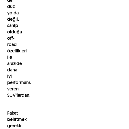
da
düz
yolda
değil,
sahip
olduğu
off-
road
özellikleri
ile
arazide
daha
iyi
performans
veren
SUV’lardan.
Fakat
belirtmek
gerekir