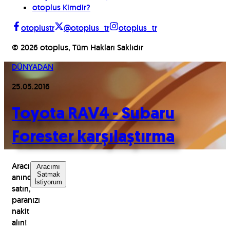
otoplus Kimdir?
otoplustr
@otoplus_tr
otoplus_tr
©
2026
otoplus, Tüm Hakları Saklıdır
DÜNYADAN
25.05.2016
Toyota RAV4 - Subaru
Forester karşılaştırma
Aracınızı
Aracımı
Satmak
anında
İstiyorum
satın,
paranızı
nakit
alın!