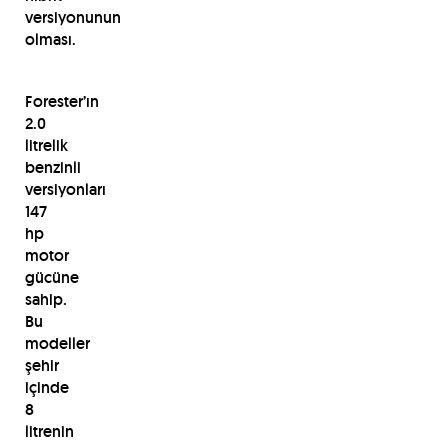
versiyonunun
olması.
Forester’ın
2.0
litrelik
benzinli
versiyonları
147
hp
motor
gücüne
sahip.
Bu
modeller
şehir
içinde
8
litrenin