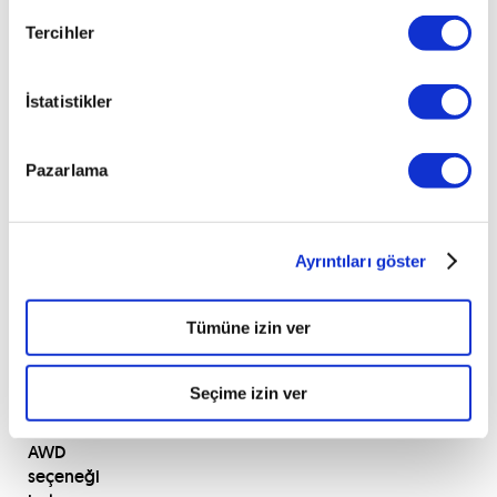
AWD
Tercihler
(All
Wheel
Drive)
İstatistikler
yani
4
tekerli
Pazarlama
sürüşe
sahipken
RAV4
yalnızca
Ayrıntıları göster
benzinli
ve
Tümüne izin ver
hibrit
modellerinde
4x4’e
Seçime izin ver
sahip.
Dizel
AWD
seçeneği