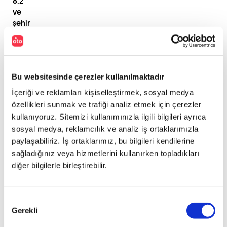
8.2
ve
şehir
dışında
5.6
litre.
Bu websitesinde çerezler kullanılmaktadır
İki
İçeriği ve reklamları kişiselleştirmek, sosyal medya
model
özellikleri sunmak ve trafiği analiz etmek için çerezler
arasındaki
kullanıyoruz. Sitemizi kullanımınızla ilgili bilgileri ayrıca
belki
sosyal medya, reklamcılık ve analiz iş ortaklarımızla
de
paylaşabiliriz. İş ortaklarımız, bu bilgileri kendilerine
en
sağladığınız veya hizmetlerini kullanırken topladıkları
büyük
fark
diğer bilgilerle birleştirebilir.
ise,
Subaru
Forester
Onay
bütün
Gerekli
Seçimi
versiyonlarında