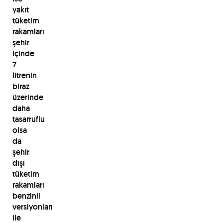
yakıt
tüketim
rakamları
şehir
içinde
7
litrenin
biraz
üzerinde
daha
tasarruflu
olsa
da
şehir
dışı
tüketim
rakamları
benzinli
versiyonları
ile