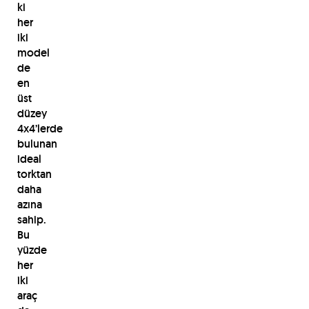
ki
her
iki
model
de
en
üst
düzey
4x4’lerde
bulunan
ideal
torktan
daha
azına
sahip.
Bu
yüzde
her
iki
araç