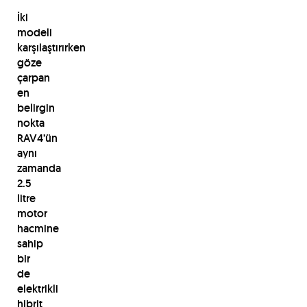
İki
modeli
karşılaştırırken
göze
çarpan
en
belirgin
nokta
RAV4’ün
aynı
zamanda
2.5
litre
motor
hacmine
sahip
bir
de
elektrikli
hibrit