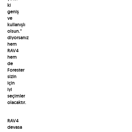
ki
geniş
ve
kullanışlı
olsun.”
diyorsanız
hem
RAV4
hem
de
Forester
sizin
için
iyi
seçimler
olacaktır.
RAV4
devasa