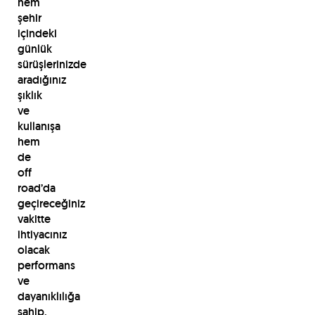
hem
şehir
içindeki
günlük
sürüşlerinizde
aradığınız
şıklık
ve
kullanışa
hem
de
off
road’da
geçireceğiniz
vakitte
ihtiyacınız
olacak
performans
ve
dayanıklılığa
sahip.