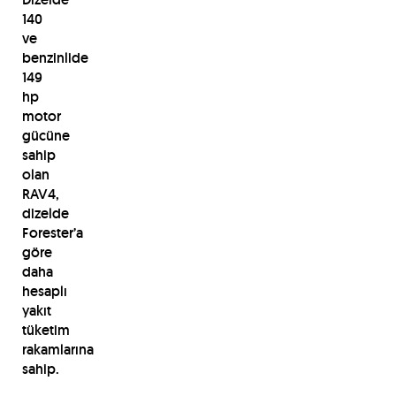
140
ve
benzinlide
149
hp
motor
gücüne
sahip
olan
RAV4,
dizelde
Forester’a
göre
daha
hesaplı
yakıt
tüketim
rakamlarına
sahip.