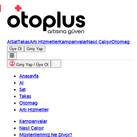
Al
Sat
Takas
Artı Hizmetler
Kampanyalar
Nasıl Çalışır
Otomag
Üye Ol
Giriş Yap
Giriş Yap / Üye Ol
Anasayfa
Al
Sat
Takas
Otomag
Artı Hizmetler
Kampanyalar
Nasıl Çalışır
Müşterilerimiz Ne Diyor?