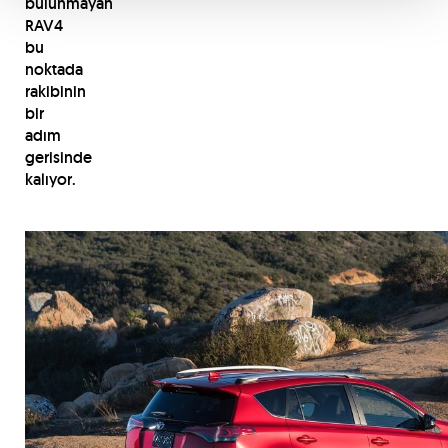
bulunmayan
RAV4
bu
noktada
rakibinin
bir
adım
gerisinde
kalıyor.