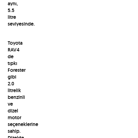
aynı,
5.5
litre
seviyesinde.
Toyota
RAV4
de
tıpkı
Forester
gibi
2.0
litrelik
benzinli
ve
dizel
motor
seçeneklerine
sahip.
Dizelde