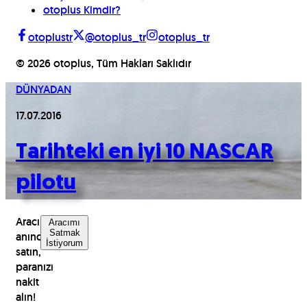
otoplus Kimdir?
otoplustr
@otoplus_tr
otoplus_tr
©
2026
otoplus, Tüm Hakları Saklıdır
DÜNYADAN
17.07.2016
Tarihteki en iyi 10 NASCAR
pilotu
Aracınızı
Aracımı
Satmak
anında
İstiyorum
satın,
paranızı
nakit
alın!