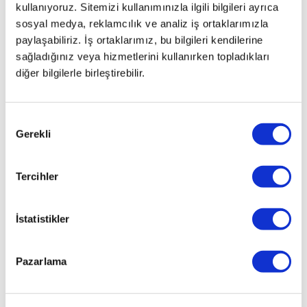
kullanıyoruz. Sitemizi kullanımınızla ilgili bilgileri ayrıca
sosyal medya, reklamcılık ve analiz iş ortaklarımızla
paylaşabiliriz. İş ortaklarımız, bu bilgileri kendilerine
sağladığınız veya hizmetlerini kullanırken topladıkları
diğer bilgilerle birleştirebilir.
Onay
İlginizi çekebilecek haberler
Gerekli
Seçimi
Tercihler
İstatistikler
Pazarlama
NASCAR Pilotu Tony Stewart, ölümle
sonuçlanan kaza sonucu yargılanacak.