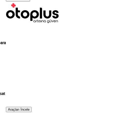
para
sat
Araçları İncele