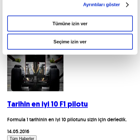
Ayrıntıları göster
2014 senesinde New York yarışı sırasında Kevin Ward Jr.'ın
ölümü ile sonuçlanan kazada 20 yaşındaki genç pilota
Tümüne izin ver
çarparak ölümüne sebep olan Tony Stewart suçlu bulundu
ve yargılanacak.
Seçime izin ver
23.08.2015
Tarihin en iyi 10 F1 pilotu
Formula 1 tarihinin en iyi 10 pilotunu sizin için derledik.
14.05.2016
Tüm Haberler