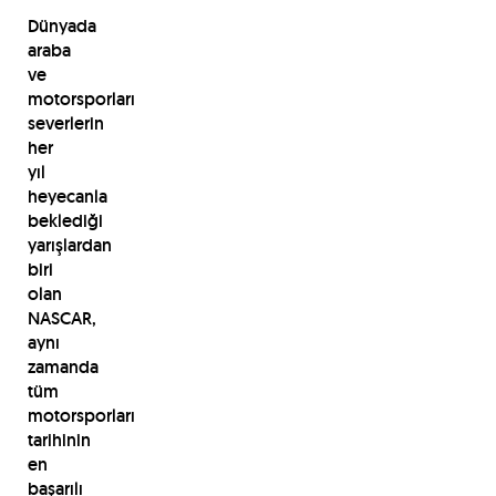
Dünyada
araba
ve
motorsporları
severlerin
her
yıl
heyecanla
beklediği
yarışlardan
biri
olan
NASCAR,
aynı
zamanda
tüm
motorsporları
tarihinin
en
başarılı