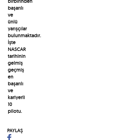
birbirinden
başarılı
ve
ünlü
yarışçılar
bulunmaktadır.
İşte
NASCAR
tarihinin
gelmiş
geçmiş
en
başarılı
ve
kariyerli
10
pilotu.
PAYLAŞ