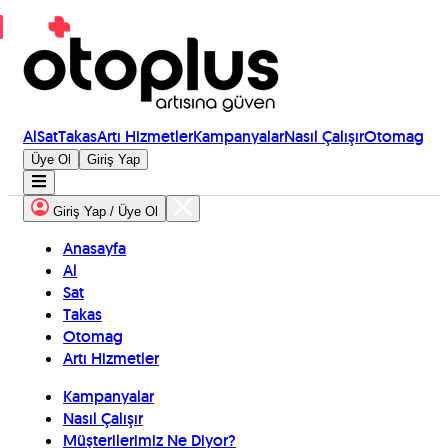
Al
Sat
Takas
Artı Hizmetler
Kampanyalar
Nasıl Çalışır
Otomag
Üye Ol
Giriş Yap
Giriş Yap / Üye Ol
Anasayfa
Al
Sat
Takas
Otomag
Artı Hizmetler
Kampanyalar
Nasıl Çalışır
Müşterilerimiz Ne Diyor?