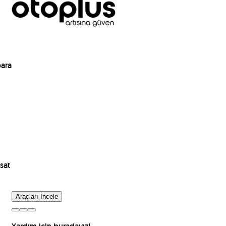
para
sat
Araçları İncele