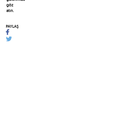
göz
atın.
PAYLAŞ