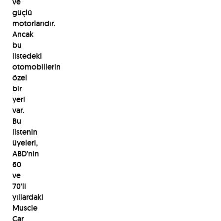
ve
güçlü
motorlarıdır.
Ancak
bu
listedeki
otomobillerin
özel
bir
yeri
var.
Bu
listenin
üyeleri,
ABD’nin
60
ve
70’li
yıllardaki
Muscle
Car