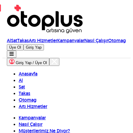
Al
Sat
Takas
Artı Hizmetler
Kampanyalar
Nasıl Çalışır
Otomag
Üye Ol
Giriş Yap
Giriş Yap / Üye Ol
Anasayfa
Al
Sat
Takas
Otomag
Artı Hizmetler
Kampanyalar
Nasıl Çalışır
Müşterilerimiz Ne Diyor?