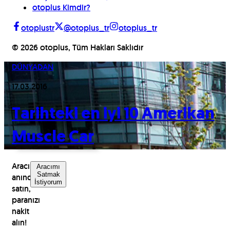
otoplus Kimdir?
otoplustr
@otoplus_tr
otoplus_tr
©
2026
otoplus, Tüm Hakları Saklıdır
DÜNYADAN
17.03.2016
Tarihteki en iyi 10 Amerikan
Muscle Car
Aracınızı
Aracımı
Satmak
anında
İstiyorum
satın,
paranızı
nakit
alın!