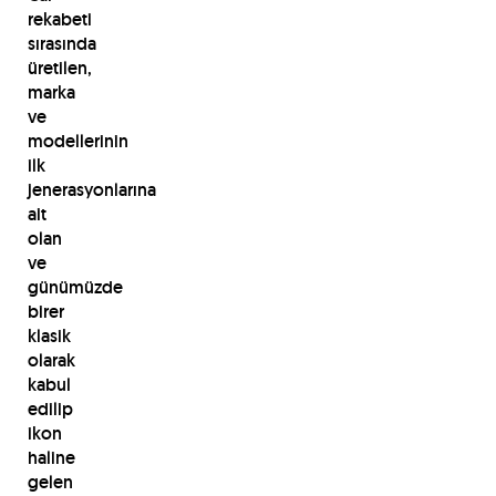
rekabeti
sırasında
üretilen,
marka
ve
modellerinin
ilk
jenerasyonlarına
ait
olan
ve
günümüzde
birer
klasik
olarak
kabul
edilip
ikon
haline
gelen