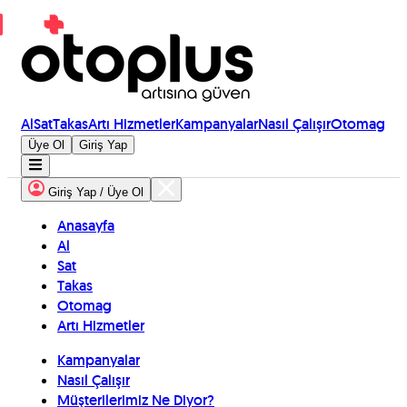
Al
Sat
Takas
Artı Hizmetler
Kampanyalar
Nasıl Çalışır
Otomag
Üye Ol
Giriş Yap
Giriş Yap / Üye Ol
Anasayfa
Al
Sat
Takas
Otomag
Artı Hizmetler
Kampanyalar
Nasıl Çalışır
Müşterilerimiz Ne Diyor?