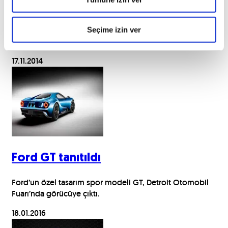
Modada buluştular
Kendi sektörlerinde iki ayrı dev olan Audi ve Pirelli moda
Seçime izin ver
tasarımında bir araya geldi.
17.11.2014
Ford GT tanıtıldı
Ford’un özel tasarım spor modeli GT, Detroit Otomobil
Fuarı’nda görücüye çıktı.
18.01.2016