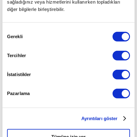
sağladığınız veya hizmetlerini kullanırken topladıkları
diğer bilgilerle birleştirebilir.
Onay
Gerekli
Seçimi
Tercihler
İstatistikler
İlginizi çekebilecek haberler
Pazarlama
Ayrıntıları göster
Tümüne izin ver