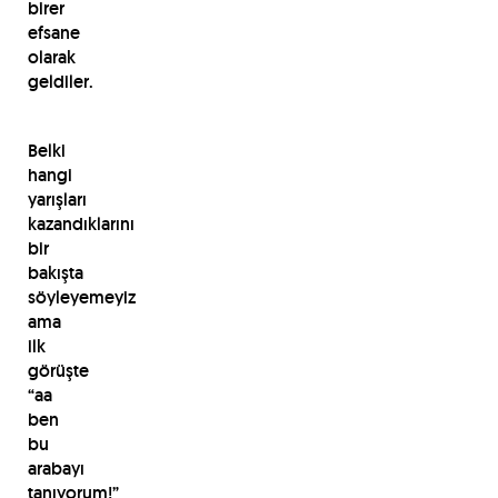
birer
efsane
olarak
geldiler.
Belki
hangi
yarışları
kazandıklarını
bir
bakışta
söyleyemeyiz
ama
ilk
görüşte
“aa
ben
bu
arabayı
tanıyorum!”