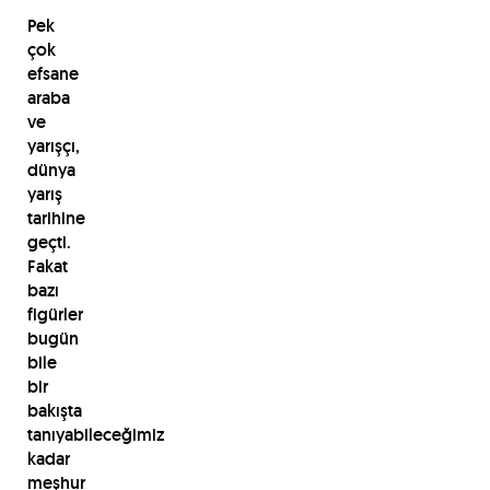
Pek
çok
efsane
araba
ve
yarışçı,
dünya
yarış
tarihine
geçti.
Fakat
bazı
figürler
bugün
bile
bir
bakışta
tanıyabileceğimiz
kadar
meşhur