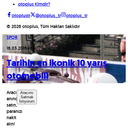
otoplus Kimdir?
otoplustr
@otoplus_tr
otoplus_tr
©
2026
otoplus, Tüm Hakları Saklıdır
SPOR
16.03.2016
Tarihin en ikonik 10 yarış
otomobili
Aracınızı
Aracımı
Satmak
anında
İstiyorum
satın,
paranızı
nakit
alın!