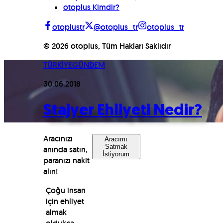
otoplus Kimdir?
otoplustr
@otoplus_tr
otoplus_tr
©
2026
otoplus, Tüm Hakları Saklıdır
TÜRKİYE
GÜNDEM
30.06.2018
Stajyer Ehliyeti Nedir?
Aracınızı
Aracımı
Satmak
anında satın,
İstiyorum
paranızı nakit
alın!
Çoğu insan
için ehliyet
almak