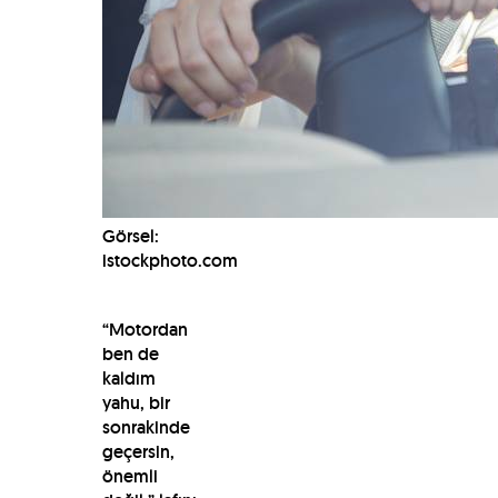
Görsel:
istockphoto.com
“Motordan
ben de
kaldım
yahu, bir
sonrakinde
geçersin,
önemli