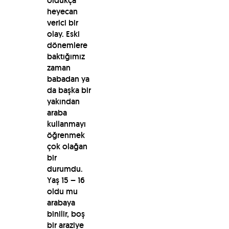
oldukça
heyecan
verici bir
olay. Eski
dönemlere
baktığımız
zaman
babadan ya
da başka bir
yakından
araba
kullanmayı
öğrenmek
çok olağan
bir
durumdu.
Yaş 15 – 16
oldu mu
arabaya
binilir, boş
bir araziye