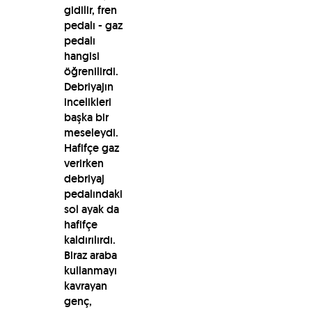
gidilir, fren
pedalı - gaz
pedalı
hangisi
öğrenilirdi.
Debriyajın
incelikleri
başka bir
meseleydi.
Hafifçe gaz
verirken
debriyaj
pedalındaki
sol ayak da
hafifçe
kaldırılırdı.
Biraz araba
kullanmayı
kavrayan
genç,