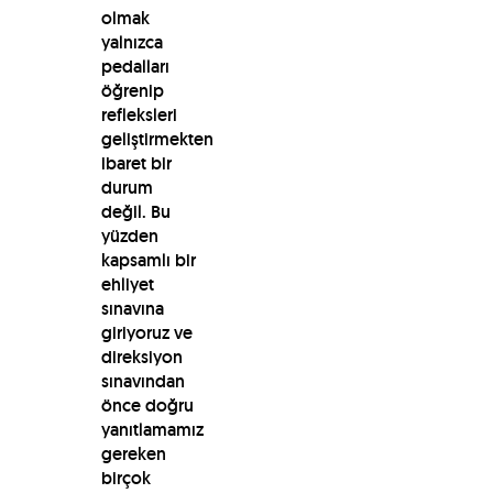
olmak
yalnızca
pedalları
öğrenip
refleksleri
geliştirmekten
ibaret bir
durum
değil. Bu
yüzden
kapsamlı bir
ehliyet
sınavına
giriyoruz ve
direksiyon
sınavından
önce doğru
yanıtlamamız
gereken
birçok