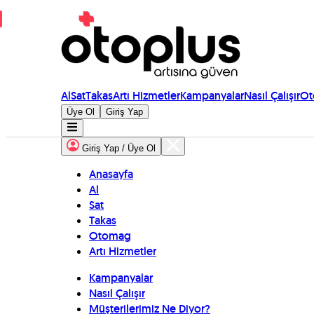
Al
Sat
Takas
Artı Hizmetler
Kampanyalar
Nasıl Çalışır
Ot
Üye Ol
Giriş Yap
Giriş Yap / Üye Ol
Anasayfa
Al
Sat
Takas
Otomag
Artı Hizmetler
Kampanyalar
Nasıl Çalışır
Müşterilerimiz Ne Diyor?