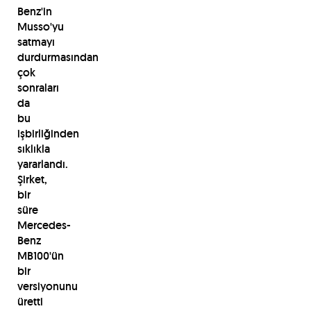
Benz'in
Musso'yu
satmayı
durdurmasından
çok
sonraları
da
bu
işbirliğinden
sıklıkla
yararlandı.
Şirket,
bir
süre
Mercedes-
Benz
MB100'ün
bir
versiyonunu
üretti