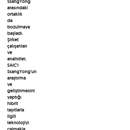
SsangYong
arasındaki
ortaklık
da
bozulmaya
başladı.
Şirket
çalışanları
ve
analistler,
SAIC'i
SsangYong’un
araştırma
ve
geliştirmesini
yaptığı
hibrit
taşıtlarla
ilgili
teknolojiyi
çalmakla