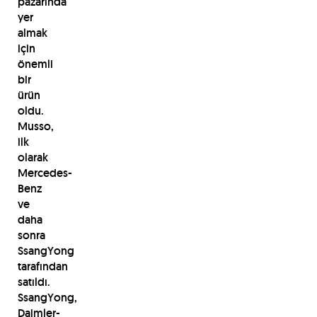
pazarında
yer
almak
için
önemli
bir
ürün
oldu.
Musso,
ilk
olarak
Mercedes-
Benz
ve
daha
sonra
SsangYong
tarafından
satıldı.
SsangYong,
Daimler-