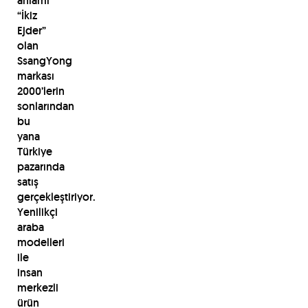
anlamı
“İkiz
Ejder”
olan
SsangYong
markası
2000’lerin
sonlarından
bu
yana
Türkiye
pazarında
satış
gerçekleştiriyor.
Yenilikçi
araba
modelleri
ile
insan
merkezli
ürün