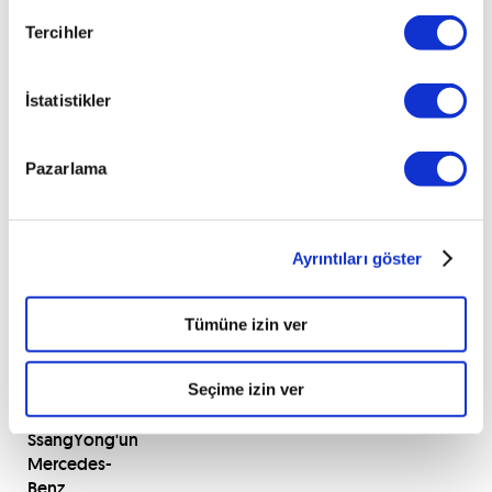
otomobil
üreticisi
Tercihler
Panther
Westwinds'i
İstatistikler
satın
aldı.
Pazarlama
1991
yılında,
SsangYong
Ayrıntıları göster
Daimler-
Benz
ile
Tümüne izin ver
teknoloji
ortaklığı
Seçime izin ver
başlattı.
Anlaşma
SsangYong'un
Mercedes-
Benz