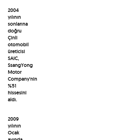
2004
yılının
sonlarına
doğru
Çinli
otomobil
üreticisi
SAIC,
SsangYong
Motor
Company'nin
%51
hissesini
aldı.
2009
yılının
Ocak
ayında,