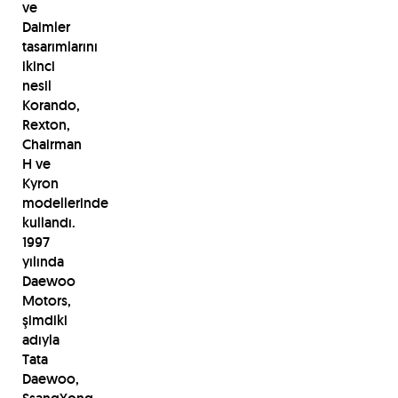
ve
Daimler
tasarımlarını
ikinci
nesil
Korando,
Rexton,
Chairman
H ve
Kyron
modellerinde
kullandı.
1997
yılında
Daewoo
Motors,
şimdiki
adıyla
Tata
Daewoo,