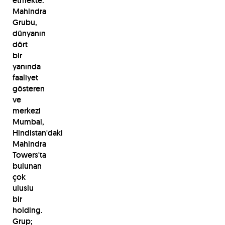
etmekte.
Mahindra
Grubu,
dünyanın
dört
bir
yanında
faaliyet
gösteren
ve
merkezi
Mumbai,
Hindistan'daki
Mahindra
Towers'ta
bulunan
çok
uluslu
bir
holding.
Grup;