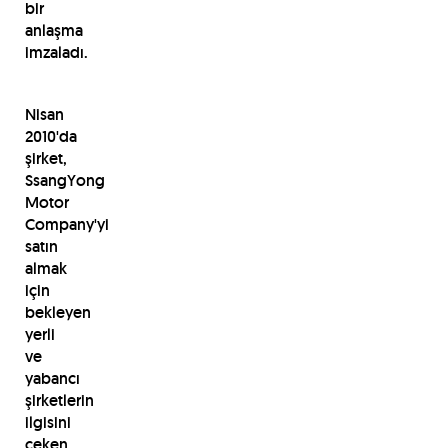
bir
anlaşma
imzaladı.
Nisan
2010'da
şirket,
SsangYong
Motor
Company'yi
satın
almak
için
bekleyen
yerli
ve
yabancı
şirketlerin
ilgisini
çeken