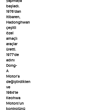
yapmaya
başladı.
1976’dan
itibaren,
Hadonghwan
çeşitli
özel
amaçlı
araçlar
üretti.
1977'de
adını
Dong-
A
Motor'a
değiştirdikten
ve
1984'te
Keohwa
Motors'un
kontrolünü