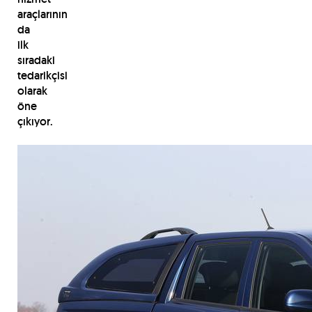
araçlarının
da
ilk
sıradaki
tedarikçisi
olarak
öne
çıkıyor.