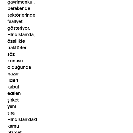
gayrimenkul,
perakende
sektörlerinde
faaliyet
gösteriyor.
Hindistan'da,
özellikle
traktörler
söz
konusu
olduğunda
pazar
lideri
kabul
edilen
şirket
yanı
sıra
Hindistan’daki
kamu
hizmet