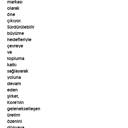
markası
olarak
öne
çıkıyor.
Sürdürülebilir
büyüme
hedefleriyle
çevreye
ve
topluma
katkı
sağlayarak
yoluna
devam
eden
şirket,
Kore’nin
gelenekselleşen
üretim
özenini
dünyaya