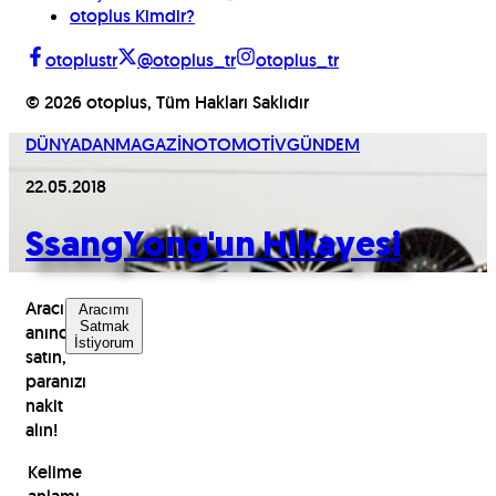
otoplus Kimdir?
otoplustr
@otoplus_tr
otoplus_tr
©
2026
otoplus, Tüm Hakları Saklıdır
DÜNYADAN
MAGAZİN
OTOMOTİV
GÜNDEM
22.05.2018
SsangYong'un Hikayesi
Aracınızı
Aracımı
Satmak
anında
İstiyorum
satın,
paranızı
nakit
alın!
Kelime