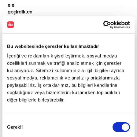
ele
geçirdikten
sonra,
1986'da
SsangYong
İş
Grubu
Bu websitesinde çerezler kullanılmaktadır
tarafından
İçeriği ve reklamları kişiselleştirmek, sosyal medya
devralındı
özellikleri sunmak ve trafiği analiz etmek için çerezler
ve
kullanıyoruz. Sitemizi kullanımınızla ilgili bilgileri ayrıca
adını
sosyal medya, reklamcılık ve analiz iş ortaklarımızla
SsangYong
paylaşabiliriz. İş ortaklarımız, bu bilgileri kendilerine
Motor
olarak
sağladığınız veya hizmetlerini kullanırken topladıkları
değiştirdi.
diğer bilgilerle birleştirebilir.
1987'de,
Birleşik
Krallık
Onay
merkezli
Gerekli
Seçimi
özel