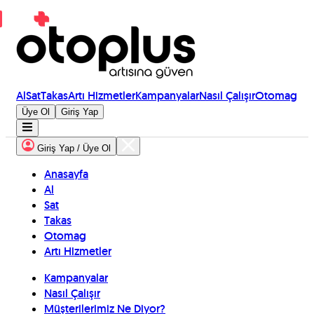
Al
Sat
Takas
Artı Hizmetler
Kampanyalar
Nasıl Çalışır
Otomag
Üye Ol
Giriş Yap
Giriş Yap / Üye Ol
Anasayfa
Al
Sat
Takas
Otomag
Artı Hizmetler
Kampanyalar
Nasıl Çalışır
Müşterilerimiz Ne Diyor?