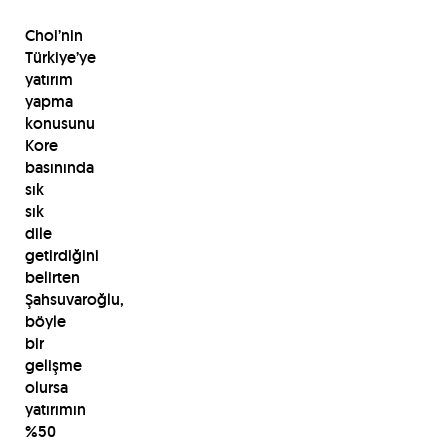
Choi’nin
Türkiye’ye
yatırım
yapma
konusunu
Kore
basınında
sık
sık
dile
getirdiğini
belirten
Şahsuvaroğlu,
böyle
bir
gelişme
olursa
yatırımın
%50