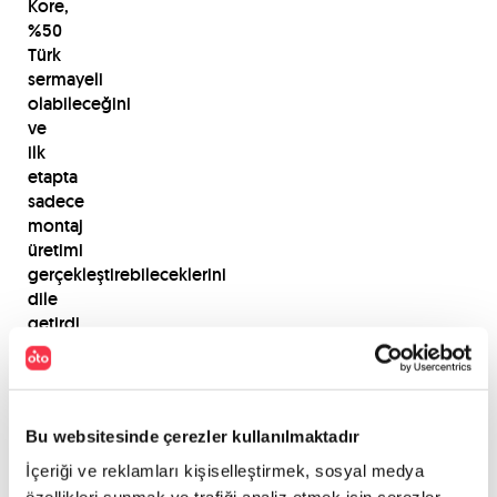
Kore,
%50
Türk
sermayeli
olabileceğini
ve
ilk
etapta
sadece
montaj
üretimi
gerçekleştirebileceklerini
dile
getirdi.
PAYLAŞ
Bu websitesinde çerezler kullanılmaktadır
İçeriği ve reklamları kişiselleştirmek, sosyal medya