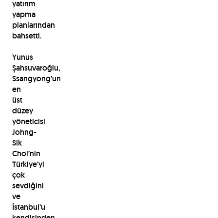
yatırım
yapma
planlarından
bahsetti.
Yunus
Şahsuvaroğlu,
Ssangyong’un
en
üst
düzey
yöneticisi
Johng-
Sik
Choi’nin
Türkiye’yi
çok
sevdiğini
ve
İstanbul’u
kendisinden