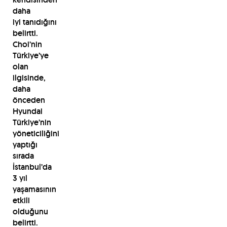
daha
iyi tanıdığını
belirtti.
Choi’nin
Türkiye’ye
olan
ilgisinde,
daha
önceden
Hyundai
Türkiye’nin
yöneticiliğini
yaptığı
sırada
İstanbul’da
3 yıl
yaşamasının
etkili
olduğunu
belirtti.