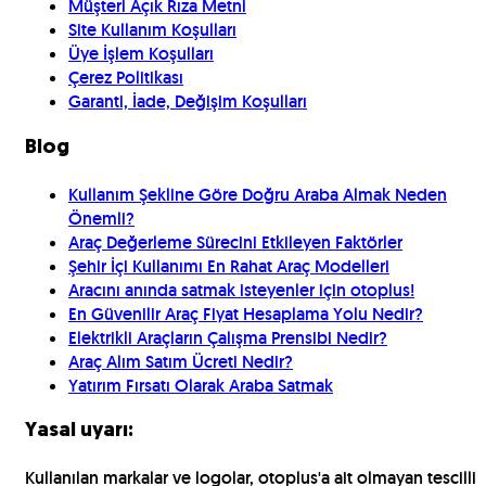
Müşteri Açık Rıza Metni
Site Kullanım Koşulları
Üye İşlem Koşulları
Çerez Politikası
Garanti, İade, Değişim Koşulları
Blog
Kullanım Şekline Göre Doğru Araba Almak Neden
Önemli?
Araç Değerleme Sürecini Etkileyen Faktörler
Şehir İçi Kullanımı En Rahat Araç Modelleri
Aracını anında satmak isteyenler için otoplus!
En Güvenilir Araç Fiyat Hesaplama Yolu Nedir?
Elektrikli Araçların Çalışma Prensibi Nedir?
Araç Alım Satım Ücreti Nedir?
Yatırım Fırsatı Olarak Araba Satmak
Yasal uyarı:
Kullanılan markalar ve logolar, otoplus'a ait olmayan tescilli