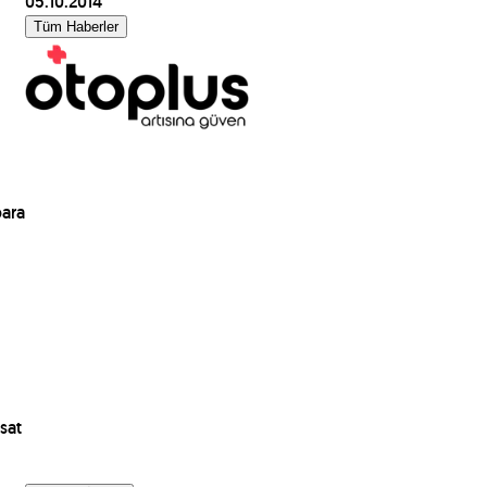
05.10.2014
Tüm Haberler
para
sat