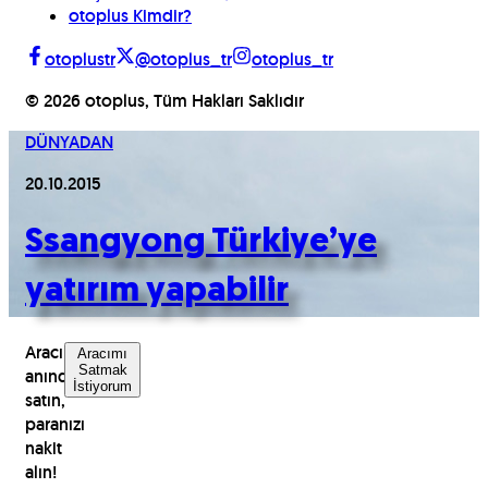
otoplus Kimdir?
otoplustr
@otoplus_tr
otoplus_tr
©
2026
otoplus, Tüm Hakları Saklıdır
DÜNYADAN
20.10.2015
Ssangyong Türkiye’ye
yatırım yapabilir
Aracınızı
Aracımı
Satmak
anında
İstiyorum
satın,
paranızı
nakit
alın!