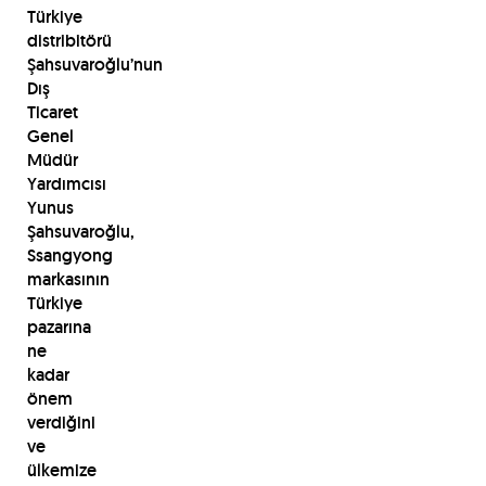
Türkiye
distribitörü
Şahsuvaroğlu’nun
Dış
Ticaret
Genel
Müdür
Yardımcısı
Yunus
Şahsuvaroğlu,
Ssangyong
markasının
Türkiye
pazarına
ne
kadar
önem
verdiğini
ve
ülkemize