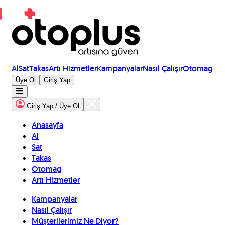
Al
Sat
Takas
Artı Hizmetler
Kampanyalar
Nasıl Çalışır
Otomag
Üye Ol
Giriş Yap
Giriş Yap / Üye Ol
Anasayfa
Al
Sat
Takas
Otomag
Artı Hizmetler
Kampanyalar
Nasıl Çalışır
Müşterilerimiz Ne Diyor?