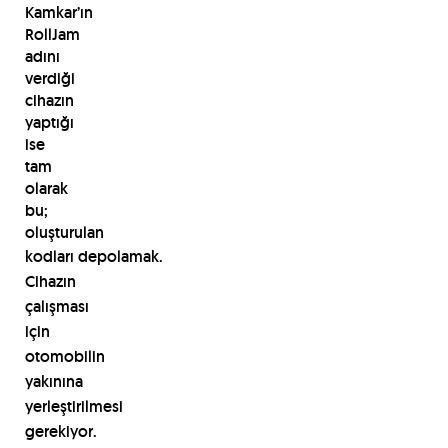
Kamkar’ın
RollJam
adını
verdiği
cihazın
yaptığı
ise
tam
olarak
bu;
oluşturulan
kodları
depolamak.
Cihazın
çalışması
için
otomobilin
yakınına
yerleştirilmesi
gerekiyor.