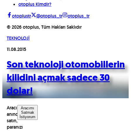
otoplus Kimdir?
otoplustr
@otoplus_tr
otoplus_tr
©
2026
otoplus, Tüm Hakları Saklıdır
TEKNOLOJİ
11.08.2015
Son teknoloji otomobillerin
kilidini açmak sadece 30
dolar!
Aracınızı
Aracımı
Satmak
anında
İstiyorum
satın,
paranızı