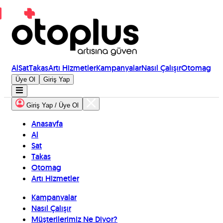
Al
Sat
Takas
Artı Hizmetler
Kampanyalar
Nasıl Çalışır
Otomag
Üye Ol
Giriş Yap
Giriş Yap / Üye Ol
Anasayfa
Al
Sat
Takas
Otomag
Artı Hizmetler
Kampanyalar
Nasıl Çalışır
Müşterilerimiz Ne Diyor?