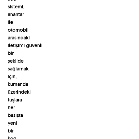
sistemi,
anahtar
ile
otomobil
arasındaki
iletişimi
güvenli
bir
şekilde
sağlamak
için,
kumanda
üzerindeki
tuşlara
her
basışta
yeni
bir
kod