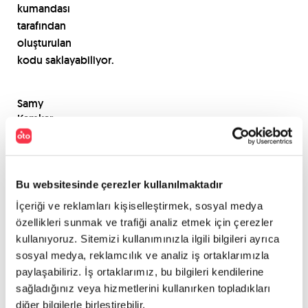
kumandası
tarafından
oluşturulan
kodu
saklayabiliyor.
Samy
Kamkar
ilk
denemesini
ise,
erişebildiği
Bu websitesinde çerezler kullanılmaktadır
ilk
İçeriği ve reklamları kişiselleştirmek, sosyal medya
otomobil
özellikleri sunmak ve trafiği analiz etmek için çerezler
olan
Lotus
kullanıyoruz. Sitemizi kullanımınızla ilgili bilgileri ayrıca
Elise
sosyal medya, reklamcılık ve analiz iş ortaklarımızla
üzerinde
paylaşabiliriz. İş ortaklarımız, bu bilgileri kendilerine
yapmış.
sağladığınız veya hizmetlerini kullanırken topladıkları
diğer bilgilerle birleştirebilir.