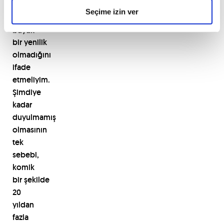
Şaşırtıcı
Seçime izin ver
ve
büyük
bir
yenilik
olmadığını
ifade
etmeliyim.
Şimdiye
kadar
duyulmamış
olmasının
tek
sebebi,
komik
bir
şekilde
20
yıldan
fazla