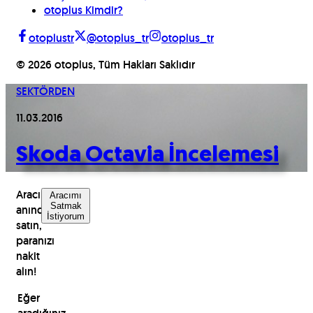
otoplus Kimdir?
otoplustr
@otoplus_tr
otoplus_tr
©
2026
otoplus, Tüm Hakları Saklıdır
SEKTÖRDEN
11.03.2016
Skoda Octavia İncelemesi
Aracınızı
Aracımı
Satmak
anında
İstiyorum
satın,
paranızı
nakit
alın!
Eğer