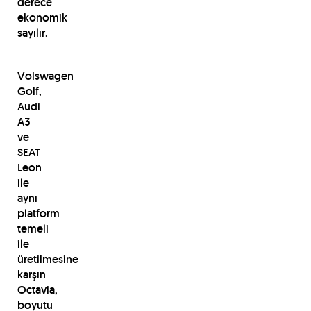
derece
ekonomik
sayılır.
Volswagen
Golf,
Audi
A3
ve
SEAT
Leon
ile
aynı
platform
temeli
ile
üretilmesine
karşın
Octavia,
boyutu