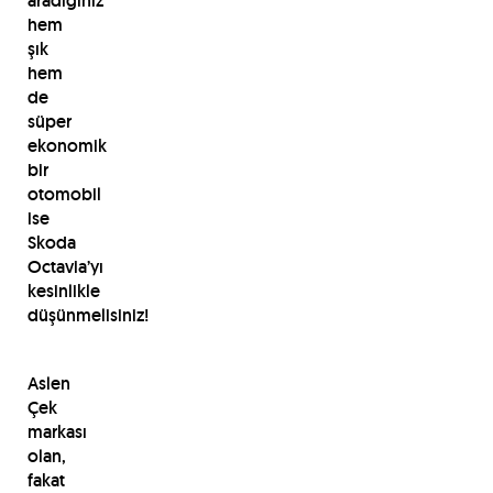
aradığınız
hem
şık
hem
de
süper
ekonomik
bir
otomobil
ise
Skoda
Octavia’yı
kesinlikle
düşünmelisiniz!
Aslen
Çek
markası
olan,
fakat