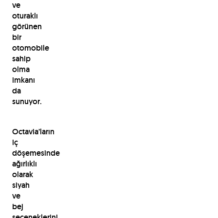
ve
oturaklı
görünen
bir
otomobile
sahip
olma
imkanı
da
sunuyor.
Octavia’ların
iç
döşemesinde
ağırlıklı
olarak
siyah
ve
bej
seçeneklerini