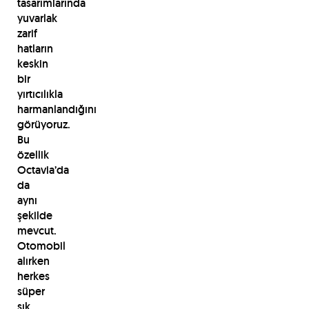
tasarımlarında
yuvarlak
zarif
hatların
keskin
bir
yırtıcılıkla
harmanlandığını
görüyoruz.
Bu
özellik
Octavia’da
da
aynı
şekilde
mevcut.
Otomobil
alırken
herkes
süper
şık