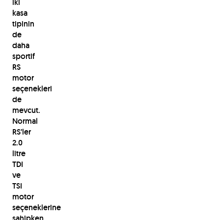
iki
kasa
tipinin
de
daha
sportif
RS
motor
seçenekleri
de
mevcut.
Normal
RS’ler
2.0
litre
TDI
ve
TSI
motor
seçeneklerine
sahipken,