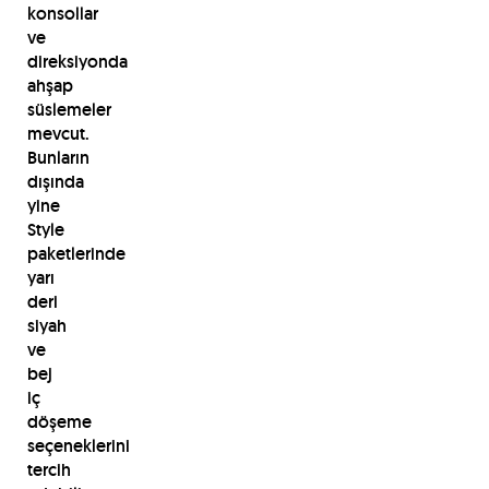
konsollar
ve
direksiyonda
ahşap
süslemeler
mevcut.
Bunların
dışında
yine
Style
paketlerinde
yarı
deri
siyah
ve
bej
iç
döşeme
seçeneklerini
tercih