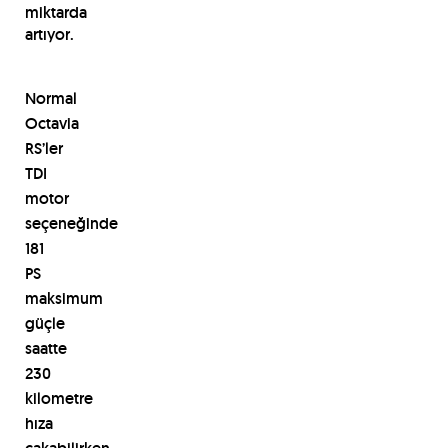
miktarda
artıyor.
Normal
Octavia
RS’ler
TDI
motor
seçeneğinde
181
PS
maksimum
güçle
saatte
230
kilometre
hıza