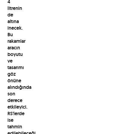
4
litrenin
de
altına
inecek.
Bu
rakamlar
aracın
boyutu
ve
tasarımı
göz
önüne
alındığında
son
derece
etkileyici.
RS’lerde
ise
tahmin
edilebileceği