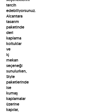
tercih
edebiliyorsunuz.
Alcantara
tasarım
paketinde
deri
kaplama
koltuklar
ve
iç
mekan
seçeneği
sunulurken,
Style
paketlerinde
ise
kumaş
kaplamalar
üzerine
kapılar,