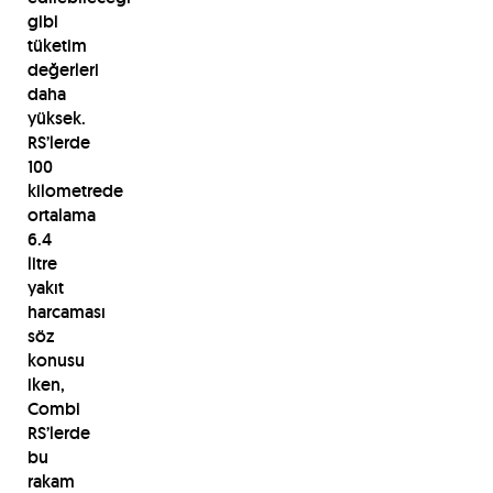
gibi
tüketim
değerleri
daha
yüksek.
RS’lerde
100
kilometrede
ortalama
6.4
litre
yakıt
harcaması
söz
konusu
iken,
Combi
RS’lerde
bu
rakam