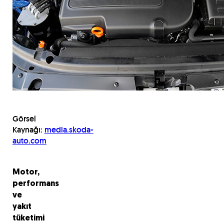
Görsel
Kaynağı:
media.skoda-
auto.com
Motor,
performans
ve
yakıt
tüketimi