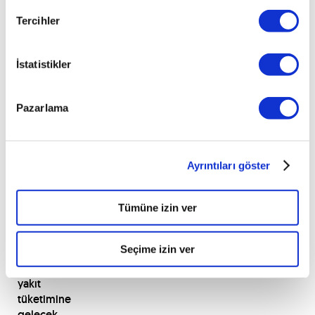
ise
181
Tercihler
PS
güç
İstatistikler
üreterek
saatte
maksimum
Pazarlama
228
kilometre
hıza
Ayrıntıları göster
ulaşabiliyor.
Tümüne izin ver
Octavia’nın
uzmanlık
Seçime izin ver
alanı
olan
yakıt
tüketimine
gelecek