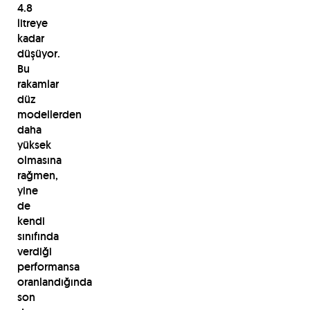
4.8
litreye
kadar
düşüyor.
Bu
rakamlar
düz
modellerden
daha
yüksek
olmasına
rağmen,
yine
de
kendi
sınıfında
verdiği
performansa
oranlandığında
son