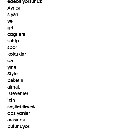
edebiliyorsunuz.
Ayrıca
siyah
ve
gri
çizgilere
sahip
spor
koltuklar
da
yine
Style
paketini
almak
isteyenler
için
seçilebilecek
opsiyonlar
arasında
bulunuyor.