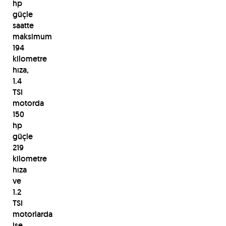
hp
güçle
saatte
maksimum
194
kilometre
hıza,
1.4
TSI
motorda
150
hp
güçle
219
kilometre
hıza
ve
1.2
TSI
motorlarda
ise