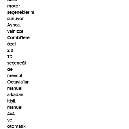
motor
seçeneklerini
sunuyor.
Ayrıca,
yalnızca
Combi’lere
özel
2.0
TDI
seçeneği
de
mevcut.
Octavia’lar;
manuel
arkadan
itişli,
manuel
4x4
ve
otomatik