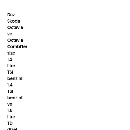
Düz
Skoda
Octavia
ve
Octavia
Combi’ler
size
1.2
litre
TSI
benzinli,
1.4
TSI
benzinli
ve
1.6
litre
TDI
dizel