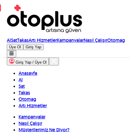
Al
Sat
Takas
Artı Hizmetler
Kampanyalar
Nasıl Çalışır
Otomag
Üye Ol
Giriş Yap
Giriş Yap / Üye Ol
Anasayfa
Al
Sat
Takas
Otomag
Artı Hizmetler
Kampanyalar
Nasıl Çalışır
Müşterilerimiz Ne Diyor?