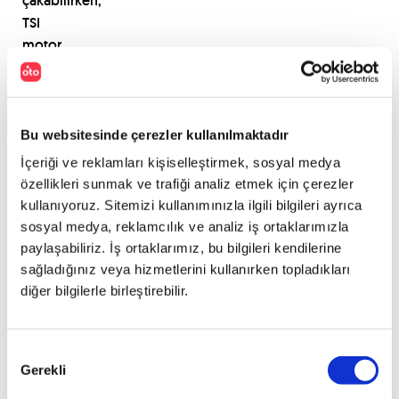
çakabilirken,
TSI
motor
tercih
ettiğinizde
bu
rakamlar
Bu websitesinde çerezler kullanılmaktadır
216
İçeriği ve reklamları kişiselleştirmek, sosyal medya
PS
özellikleri sunmak ve trafiği analiz etmek için çerezler
ve
kullanıyoruz. Sitemizi kullanımınızla ilgili bilgileri ayrıca
saatte
sosyal medya, reklamcılık ve analiz iş ortaklarımızla
245
paylaşabiliriz. İş ortaklarımız, bu bilgileri kendilerine
kilometre
sağladığınız veya hizmetlerini kullanırken topladıkları
hıza
diğer bilgilerle birleştirebilir.
kadar
yükseliyor.
Onay
Combi
Gerekli
Seçimi
RS’ler