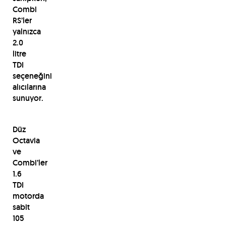
Combi
RS’ler
yalnızca
2.0
litre
TDI
seçeneğini
alıcılarına
sunuyor.
Düz
Octavia
ve
Combi’ler
1.6
TDI
motorda
sabit
105