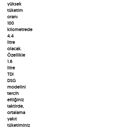
yüksek
tüketim
oranı
100
kilometrede
4.4
litre
olacak.
Özellikle
1.6
litre
TDI
DSG
modelini
tercih
ettiğiniz
taktirde,
ortalama
yakıt
tüketiminiz