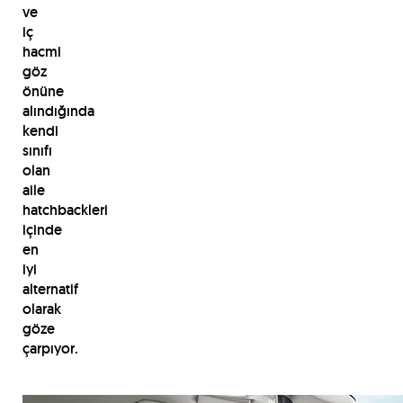
ve
iç
hacmi
göz
önüne
alındığında
kendi
sınıfı
olan
aile
hatchbackleri
içinde
en
iyi
alternatif
olarak
göze
çarpıyor.