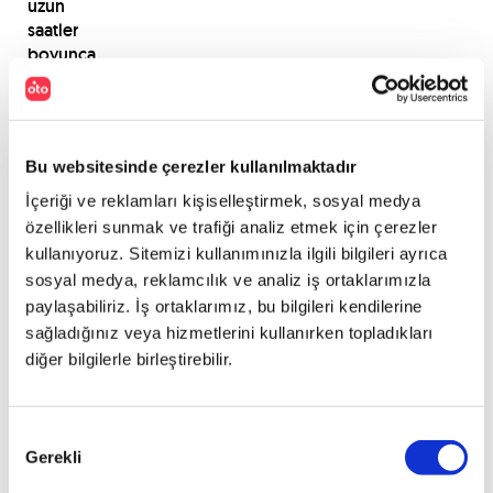
uzun
saatler
boyunca
araba
kullanmak
hem
sizin
Bu websitesinde çerezler kullanılmaktadır
hem
de
İçeriği ve reklamları kişiselleştirmek, sosyal medya
evcil
özellikleri sunmak ve trafiği analiz etmek için çerezler
hayvanınız
kullanıyoruz. Sitemizi kullanımınızla ilgili bilgileri ayrıca
için
sosyal medya, reklamcılık ve analiz iş ortaklarımızla
çok
paylaşabiliriz. İş ortaklarımız, bu bilgileri kendilerine
da
sağladığınız veya hizmetlerini kullanırken topladıkları
sağlıklı
diğer bilgilerle birleştirebilir.
bir
durum
değildir.
Onay
Verdiğiniz
Gerekli
Seçimi
molalarda
onların