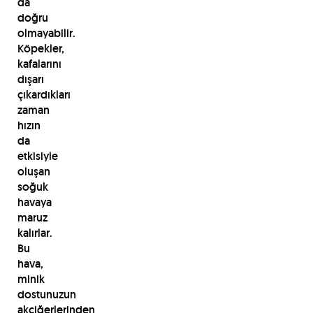
da
doğru
olmayabilir.
Köpekler,
kafalarını
dışarı
çıkardıkları
zaman
hızın
da
etkisiyle
oluşan
soğuk
havaya
maruz
kalırlar.
Bu
hava,
minik
dostunuzun
akciğerlerinden