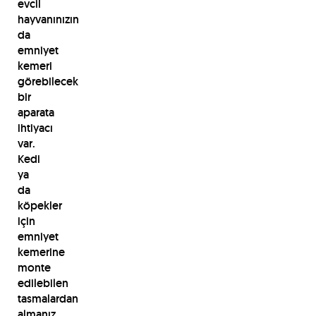
evcil
hayvanınızın
da
emniyet
kemeri
görebilecek
bir
aparata
ihtiyacı
var.
Kedi
ya
da
köpekler
için
emniyet
kemerine
monte
edilebilen
tasmalardan
almanız