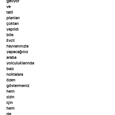
geliyor
ve
tatil
planları
çoktan
yapıldı
bile.
Evcil
hayvanınızla
yapacağınız
araba
yolculuklarında
bazı
noktalara
özen
göstermeniz
hem
sizin
için
hem
de