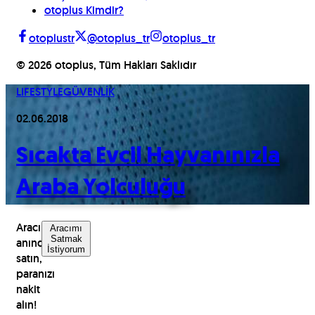
otoplus Kimdir?
otoplustr
@otoplus_tr
otoplus_tr
©
2026
otoplus, Tüm Hakları Saklıdır
LIFESTYLE
GÜVENLİK
02.06.2018
Sıcakta Evcil Hayvanınızla
Araba Yolculuğu
Aracınızı
Aracımı
Satmak
anında
İstiyorum
satın,
paranızı
nakit
alın!