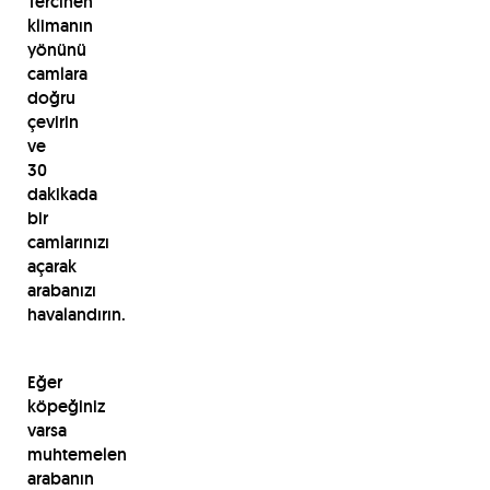
Tercihen
klimanın
yönünü
camlara
doğru
çevirin
ve
30
dakikada
bir
camlarınızı
açarak
arabanızı
havalandırın.
Eğer
köpeğiniz
varsa
muhtemelen
arabanın