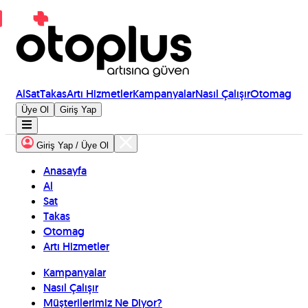
Al
Sat
Takas
Artı Hizmetler
Kampanyalar
Nasıl Çalışır
Otomag
Üye Ol
Giriş Yap
Giriş Yap / Üye Ol
Anasayfa
Al
Sat
Takas
Otomag
Artı Hizmetler
Kampanyalar
Nasıl Çalışır
Müşterilerimiz Ne Diyor?