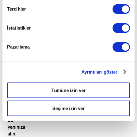
da
Tercihler
ihtiyaçlarını
karşılamalısınız.
Tasmasıyla
İstatistikler
dolaştırabileceğiniz
bir
dostunuz
Pazarlama
varsa,
molalarda
kan
Ayrıntıları göster
dolaşımınızı
artırmak
için
Tümüne izin ver
yapacağınız
küçük
yürüyüşlerde
Seçime izin ver
onları
da
yanınıza
alın.