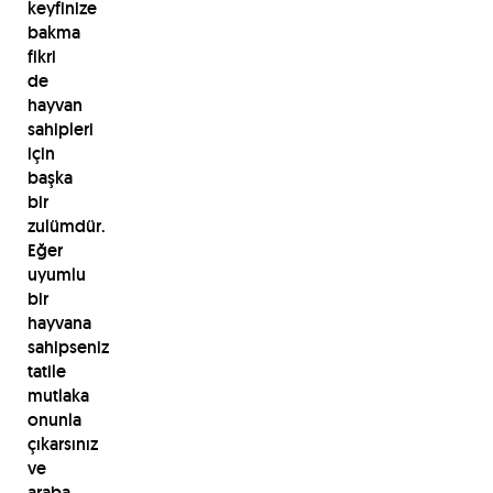
keyfinize
bakma
fikri
de
hayvan
sahipleri
için
başka
bir
zulümdür.
Eğer
uyumlu
bir
hayvana
sahipseniz
tatile
mutlaka
onunla
çıkarsınız
ve
araba