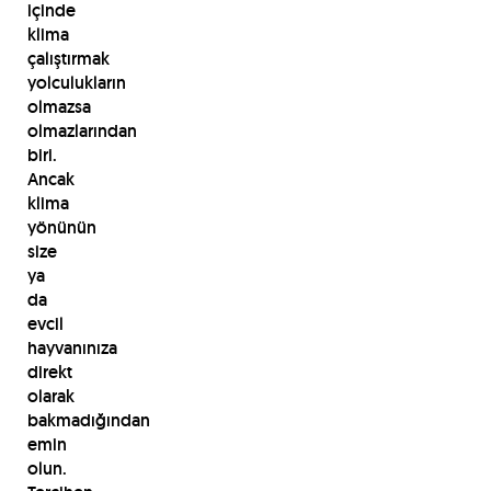
içinde
klima
çalıştırmak
yolculukların
olmazsa
olmazlarından
biri.
Ancak
klima
yönünün
size
ya
da
evcil
hayvanınıza
direkt
olarak
bakmadığından
emin
olun.