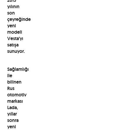
2015
yılının
son
çeyreğinde
yeni
modeli
Vesta’yı
satışa
sunuyor.
Sağlamlığı
ile
bilinen
Rus
otomotiv
markası
Lada,
yıllar
sonra
yeni