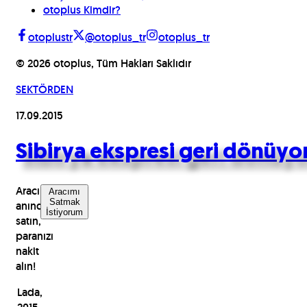
otoplus Kimdir?
otoplustr
@otoplus_tr
otoplus_tr
©
2026
otoplus, Tüm Hakları Saklıdır
SEKTÖRDEN
17.09.2015
Sibirya ekspresi geri dönüyo
Aracınızı
Aracımı
Satmak
anında
İstiyorum
satın,
paranızı
nakit
alın!
Lada,