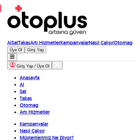
Al
Sat
Takas
Artı Hizmetler
Kampanyalar
Nasıl Çalışır
Otomag
Üye Ol
Giriş Yap
Giriş Yap / Üye Ol
Anasayfa
Al
Sat
Takas
Otomag
Artı Hizmetler
Kampanyalar
Nasıl Çalışır
Müşterilerimiz Ne Diyor?