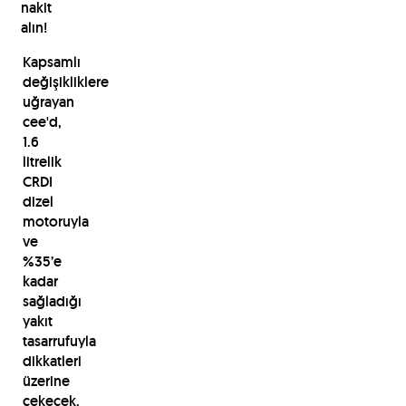
nakit
alın!
Kapsamlı
değişikliklere
uğrayan
cee'd,
1.6
litrelik
CRDI
dizel
motoruyla
ve
%35’e
kadar
sağladığı
yakıt
tasarrufuyla
dikkatleri
üzerine
çekecek.