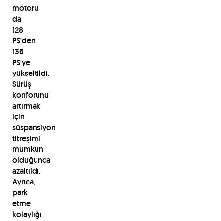
motoru
da
128
PS'den
136
PS'ye
yükseltildi.
Sürüş
konforunu
artırmak
için
süspansiyon
titreşimi
mümkün
olduğunca
azaltıldı.
Ayrıca,
park
etme
kolaylığı