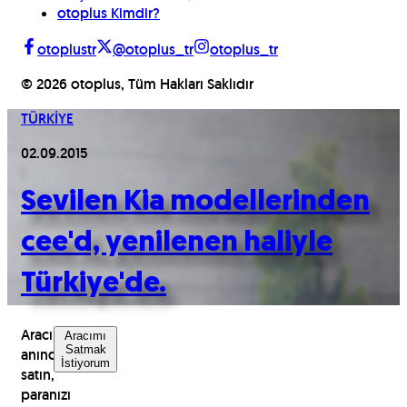
otoplus Kimdir?
otoplustr
@otoplus_tr
otoplus_tr
©
2026
otoplus, Tüm Hakları Saklıdır
TÜRKİYE
02.09.2015
Sevilen Kia modellerinden
cee'd, yenilenen haliyle
Türkiye'de.
Aracınızı
Aracımı
Satmak
anında
İstiyorum
satın,
paranızı