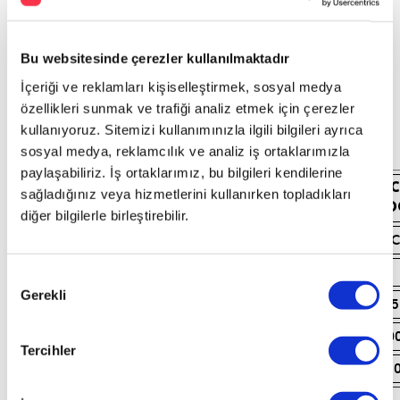
Bu websitesinde çerezler kullanılmaktadır
Yeni
cee'd
İçeriği ve reklamları kişiselleştirmek, sosyal medya
Teknik
özellikleri sunmak ve trafiği analiz etmek için çerezler
Özellikler
kullanıyoruz. Sitemizi kullanımınızla ilgili bilgileri ayrıca
sosyal medya, reklamcılık ve analiz iş ortaklarımızla
paylaşabiliriz. İş ortaklarımız, bu bilgileri kendilerine
1.6 CRDI
1.6 
sağladığınız veya hizmetlerini kullanırken topladıkları
Motor
(6 İleri Manuel)
(7 İleri 
diğer bilgilerle birleştirebilir.
4 Silindir CRDI
4 Silindir 
Motor Tipi
1582
1582
Silindir Hacmi (cc)
Onay
Gerekli
Seçimi
77,2 x 84,5
77,2 x 84,5
Çap x Strok (mm)
136 / 4.000
136 / 4.00
Maks. Güç (Ps/d/d)
Tercihler
280 / 1.500 ~ 3.000
300 / 1.75
Maks. Tork (kgm/d/d)
PAYLAŞ