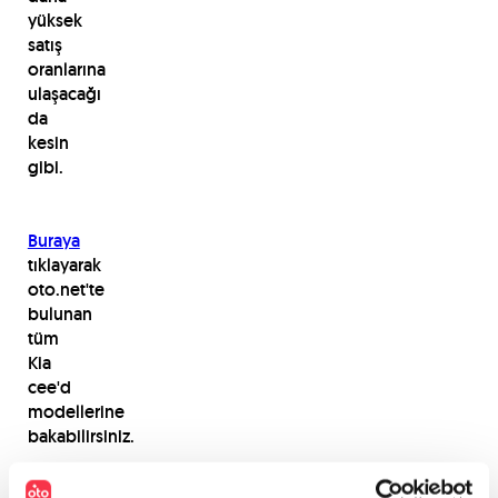
yüksek
satış
oranlarına
ulaşacağı
da
kesin
gibi.
Buraya
tıklayarak
oto.net'te
bulunan
tüm
Kia
cee'd
modellerine
bakabilirsiniz.