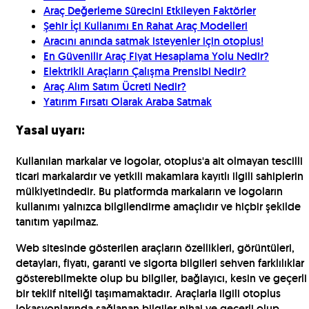
Araç Değerleme Sürecini Etkileyen Faktörler
Şehir İçi Kullanımı En Rahat Araç Modelleri
Aracını anında satmak isteyenler için otoplus!
En Güvenilir Araç Fiyat Hesaplama Yolu Nedir?
Elektrikli Araçların Çalışma Prensibi Nedir?
Araç Alım Satım Ücreti Nedir?
Yatırım Fırsatı Olarak Araba Satmak
Yasal uyarı:
Kullanılan markalar ve logolar, otoplus'a ait olmayan tescilli
ticari markalardır ve yetkili makamlara kayıtlı ilgili sahiplerin
mülkiyetindedir. Bu platformda markaların ve logoların
kullanımı yalnızca bilgilendirme amaçlıdır ve hiçbir şekilde
tanıtım yapılmaz.
Web sitesinde gösterilen araçların özellikleri, görüntüleri,
detayları, fiyatı, garanti ve sigorta bilgileri sehven farklılıklar
gösterebilmekte olup bu bilgiler, bağlayıcı, kesin ve geçerli
bir teklif niteliği taşımamaktadır. Araçlarla ilgili otoplus
lokasyonlarında sağlanan bilgiler nihai ve geçerli olup