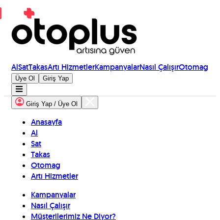
Al
Sat
Takas
Artı Hizmetler
Kampanyalar
Nasıl Çalışır
Otomag
Üye Ol
Giriş Yap
Giriş Yap / Üye Ol
Anasayfa
Al
Sat
Takas
Otomag
Artı Hizmetler
Kampanyalar
Nasıl Çalışır
Müşterilerimiz Ne Diyor?