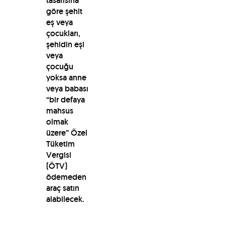
tasarısına
göre şehit
eş veya
çocukları,
şehidin eşi
veya
çocuğu
yoksa anne
veya babası
“bir defaya
mahsus
olmak
üzere” Özel
Tüketim
Vergisi
(ÖTV)
ödemeden
araç satın
alabilecek.