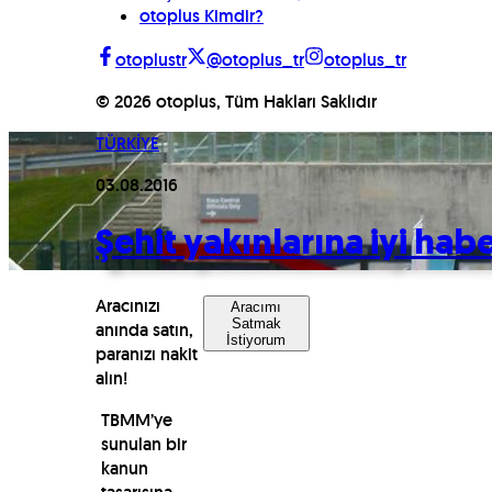
otoplus Kimdir?
otoplustr
@otoplus_tr
otoplus_tr
©
2026
otoplus, Tüm Hakları Saklıdır
TÜRKİYE
03.08.2016
Şehit yakınlarına iyi hab
Aracınızı
Aracımı
Satmak
anında satın,
İstiyorum
paranızı nakit
alın!
TBMM’ye
sunulan bir
kanun