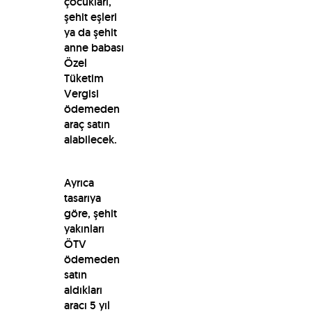
çocukları,
şehit eşleri
ya da şehit
anne babası
Özel
Tüketim
Vergisi
ödemeden
araç satın
alabilecek.
Ayrıca
tasarıya
göre, şehit
yakınları
ÖTV
ödemeden
satın
aldıkları
aracı 5 yıl