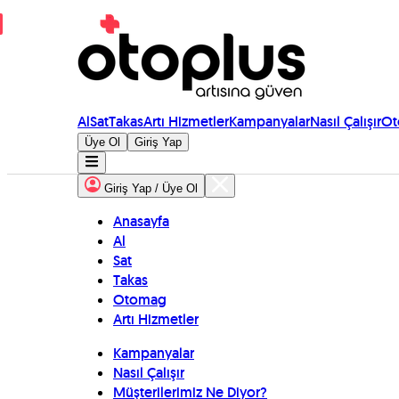
Al
Sat
Takas
Artı Hizmetler
Kampanyalar
Nasıl Çalışır
Ot
Üye Ol
Giriş Yap
Giriş Yap / Üye Ol
Anasayfa
Al
Sat
Takas
Otomag
Artı Hizmetler
Kampanyalar
Nasıl Çalışır
Müşterilerimiz Ne Diyor?