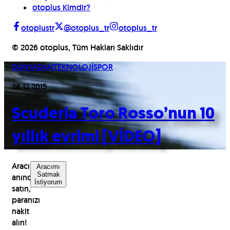
otoplus Kimdir?
otoplustr
@otoplus_tr
otoplus_tr
©
2026
otoplus, Tüm Hakları Saklıdır
DÜNYADAN
TEKNOLOJİ
SPOR
28.12.2015
Scuderia Toro Rosso’nun 10
yıllık evrimi [VİDEO]
Aracınızı
Aracımı
Satmak
anında
İstiyorum
satın,
paranızı
nakit
alın!