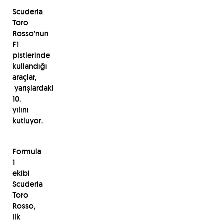
Scuderia
Toro
Rosso’nun
F1
pistlerinde
kullandığı
araçlar,
yarışlardaki
10.
yılını
kutluyor.
Formula
1
ekibi
Scuderia
Toro
Rosso,
ilk