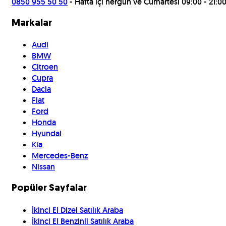
0850 955 50 50
- Hafta içi hergün ve Cumartesi 09:00 - 21:0
Markalar
Audi
BMW
Citroen
Cupra
Dacia
Fiat
Ford
Honda
Hyundai
Kia
Mercedes-Benz
Nissan
Popüler Sayfalar
İkinci El Dizel Satılık Araba
İkinci El Benzinli Satılık Araba