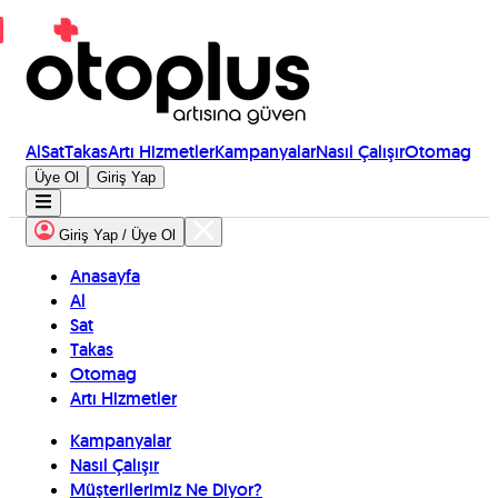
Al
Sat
Takas
Artı Hizmetler
Kampanyalar
Nasıl Çalışır
Otomag
Üye Ol
Giriş Yap
Giriş Yap / Üye Ol
Anasayfa
Al
Sat
Takas
Otomag
Artı Hizmetler
Kampanyalar
Nasıl Çalışır
Müşterilerimiz Ne Diyor?