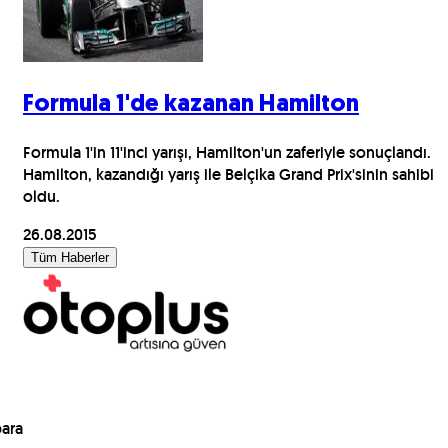
Formula 1'de kazanan Hamilton
Formula 1'in 11'inci yarışı, Hamilton'un zaferiyle sonuçlandı.
Hamilton, kazandığı yarış ile Belçika Grand Prix'sinin sahibi
oldu.
26.08.2015
Tüm Haberler
para