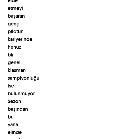
elde
etmeyi
başaran
genç
pilotun
kariyerinde
henüz
bir
genel
klasman
şampiyonluğu
ise
bulunmuyor.
Sezon
başından
bu
yana
elinde