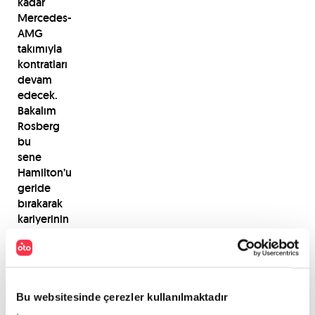
kadar
Mercedes-
AMG
takımıyla
kontratları
devam
edecek.
Bakalım
Rosberg
bu
sene
Hamilton’u
geride
bırakarak
kariyerinin
ilk
F1
şampiyonluğunu
elde
edebilecek
Bu websitesinde çerezler kullanılmaktadır
mi?