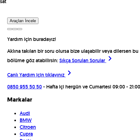
sat
Araçları İncele
Yardım için buradayız!
Aklına takılan bir soru olursa bize ulaşabilir veya dilersen bu
bölüme göz atabilirsin:
Sıkça Sorulan Sorular
Canlı Yardım için
tıklayınız
0850 955 50 50
- Hafta içi hergün ve Cumartesi 09:00 - 21:0
Markalar
Audi
BMW
Citroen
Cupra