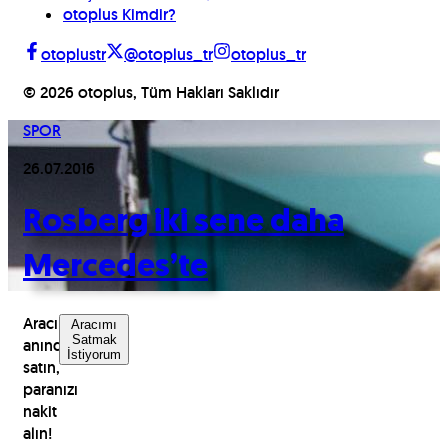
otoplus Kimdir?
otoplustr
@otoplus_tr
otoplus_tr
©
2026
otoplus, Tüm Hakları Saklıdır
SPOR
26.07.2016
Rosberg iki sene daha
Mercedes’te
Aracınızı
Aracımı
Satmak
anında
İstiyorum
satın,
paranızı
nakit
alın!