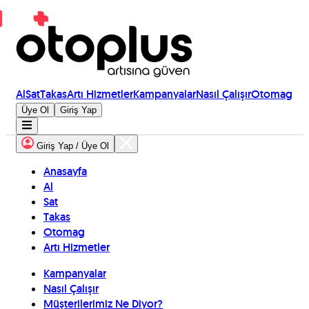
Al
Sat
Takas
Artı Hizmetler
Kampanyalar
Nasıl Çalışır
Otomag
Üye Ol
Giriş Yap
Giriş Yap / Üye Ol
Anasayfa
Al
Sat
Takas
Otomag
Artı Hizmetler
Kampanyalar
Nasıl Çalışır
Müşterilerimiz Ne Diyor?