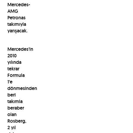
Mercedes-
AMG
Petronas
takımıyla
yarışacak.
Mercedes’in
2010
yılında
tekrar
Formula
1’e
dönmesinden
beri
takımla
beraber
olan
Rosberg,
2 yıl