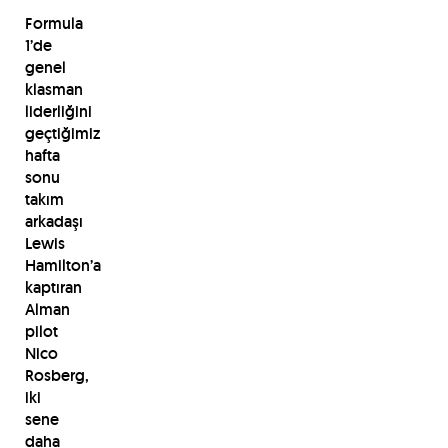
Formula
1’de
genel
klasman
liderliğini
geçtiğimiz
hafta
sonu
takım
arkadaşı
Lewis
Hamilton’a
kaptıran
Alman
pilot
Nico
Rosberg,
iki
sene
daha