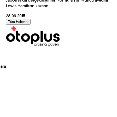
Japonya'da gerçekleştirilen Formula 1'in 14'üncü ayağını
Lewis Hamilton kazandı.
28.09.2015
Tüm Haberler
para