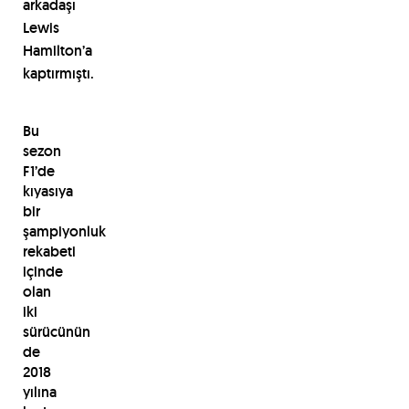
arkadaşı
Lewis
Hamilton’a
kaptırmıştı.
Bu
sezon
F1’de
kıyasıya
bir
şampiyonluk
rekabeti
içinde
olan
iki
sürücünün
de
2018
yılına