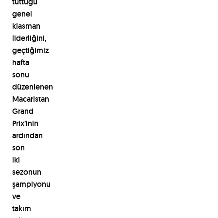
tuttuğu
genel
klasman
liderliğini,
geçtiğimiz
hafta
sonu
düzenlenen
Macaristan
Grand
Prix’inin
ardından
son
iki
sezonun
şampiyonu
ve
takım