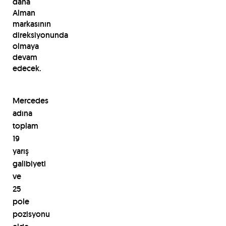
daha
Alman
markasının
direksiyonunda
olmaya
devam
edecek.
Mercedes
adına
toplam
19
yarış
galibiyeti
ve
25
pole
pozisyonu