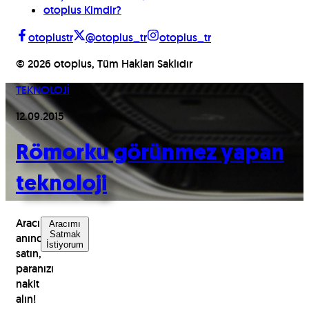
otoplus Kimdir?
otoplustr
@otoplus_tr
otoplus_tr
©
2026
otoplus, Tüm Hakları Saklıdır
TEKNOLOJİ
12.09.2015
Römorku görünmez yapan
teknoloji
Aracınızı
Aracımı
Satmak
anında
İstiyorum
satın,
paranızı
nakit
alın!