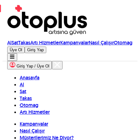
Al
Sat
Takas
Artı Hizmetler
Kampanyalar
Nasıl Çalışır
Otomag
Üye Ol
Giriş Yap
Giriş Yap / Üye Ol
Anasayfa
Al
Sat
Takas
Otomag
Artı Hizmetler
Kampanyalar
Nasıl Çalışır
Müşterilerimiz Ne Diyor?