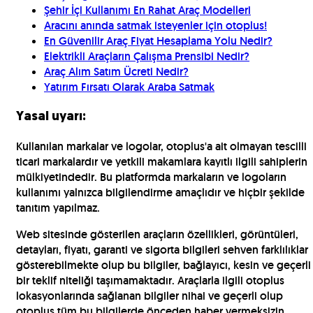
Şehir İçi Kullanımı En Rahat Araç Modelleri
Aracını anında satmak isteyenler için otoplus!
En Güvenilir Araç Fiyat Hesaplama Yolu Nedir?
Elektrikli Araçların Çalışma Prensibi Nedir?
Araç Alım Satım Ücreti Nedir?
Yatırım Fırsatı Olarak Araba Satmak
Yasal uyarı:
Kullanılan markalar ve logolar, otoplus'a ait olmayan tescilli
ticari markalardır ve yetkili makamlara kayıtlı ilgili sahiplerin
mülkiyetindedir. Bu platformda markaların ve logoların
kullanımı yalnızca bilgilendirme amaçlıdır ve hiçbir şekilde
tanıtım yapılmaz.
Web sitesinde gösterilen araçların özellikleri, görüntüleri,
detayları, fiyatı, garanti ve sigorta bilgileri sehven farklılıklar
gösterebilmekte olup bu bilgiler, bağlayıcı, kesin ve geçerli
bir teklif niteliği taşımamaktadır. Araçlarla ilgili otoplus
lokasyonlarında sağlanan bilgiler nihai ve geçerli olup
otoplus tüm bu bilgilerde önceden haber vermeksizin