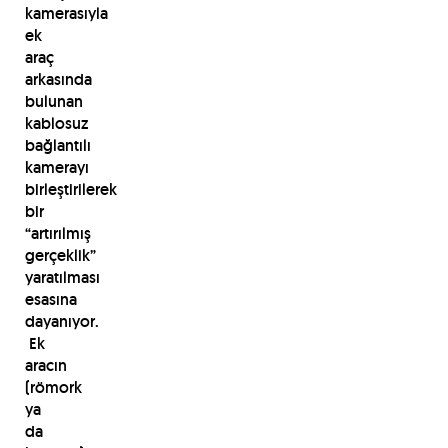
kamerasıyla
ek
araç
arkasında
bulunan
kablosuz
bağlantılı
kamerayı
birleştirilerek
bir
“artırılmış
gerçeklik”
yaratılması
esasına
dayanıyor.
Ek
aracın
(römork
ya
da