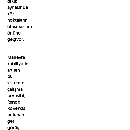
dikiz
aynasında
kör
noktaların
oluşmasının
önüne
geçiyor.
Manevra
kabiliyetini
artıran
bu
sistemin
çalışma
prensibi,
Range
Rover'da
bulunan
geri
görüş