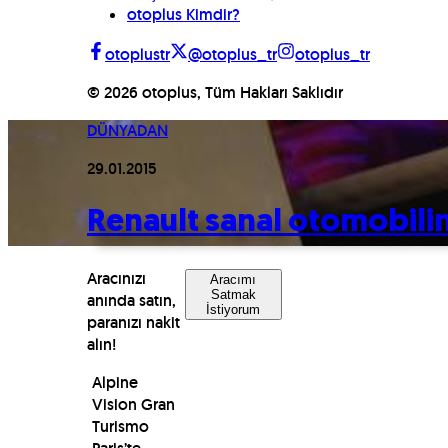
otoplus Kimdir?
otoplustr
@otoplus_tr
otoplus_tr
©
2026
otoplus, Tüm Hakları Saklıdır
DÜNYADAN
29.01.2015
Renault sanal otomobilini
Aracınızı
Aracımı
Satmak
anında satın,
İstiyorum
paranızı nakit
alın!
Alpine
Vision Gran
Turismo