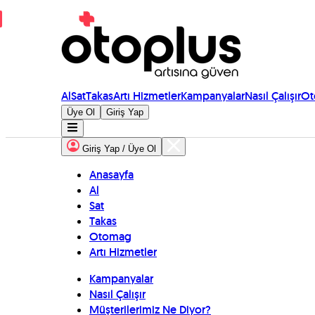
Al
Sat
Takas
Artı Hizmetler
Kampanyalar
Nasıl Çalışır
Ot
Üye Ol
Giriş Yap
Giriş Yap / Üye Ol
Anasayfa
Al
Sat
Takas
Otomag
Artı Hizmetler
Kampanyalar
Nasıl Çalışır
Müşterilerimiz Ne Diyor?