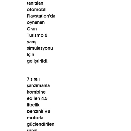
tanıtılan
otomobil
Playstation’da
oynanan
Gran
Turismo 6
yarış
simülasyonu
için
geliştirildi.
7 sıralı
şanzımanla
kombine
edilen 4.5
litrelik
benzinli V8
motorla
güçlendirilen
sanal