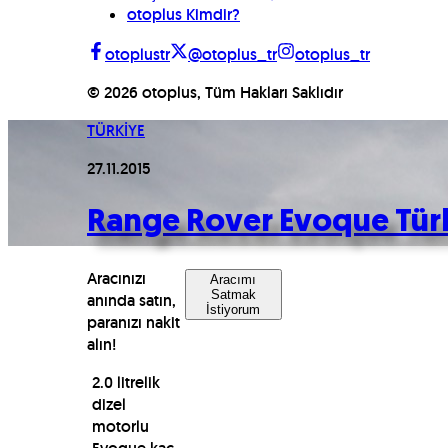
otoplus Kimdir?
otoplustr
@otoplus_tr
otoplus_tr
©
2026
otoplus, Tüm Hakları Saklıdır
TÜRKİYE
27.11.2015
Range Rover Evoque Tür
Aracınızı
Aracımı
Satmak
anında satın,
İstiyorum
paranızı nakit
alın!
2.0 litrelik
dizel
motorlu