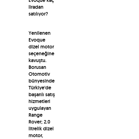
Evoque kaç
liradan
satılıyor?
Yenilenen
Evoque
dizel motor
seçeneğine
kavuştu.
Borusan
Otomotiv
bünyesinde
Türkiye'de
başarılı satış
hizmetleri
uygulayan
Range
Rover; 2.0
litrelik dizel
motor,