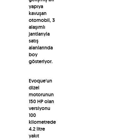
yapıya
kavuşan
otomobil, 3
alaşımlı
jantlarıyla
satış
alanlarında
boy
gösteriyor.
Evoque'un
dizel
motorunun
150 HP olan
versiyonu
100
kilometrede
4.2 litre
yakıt