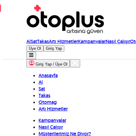
Al
Sat
Takas
Artı Hizmetler
Kampanyalar
Nasıl Çalışır
Ot
Üye Ol
Giriş Yap
Giriş Yap / Üye Ol
Anasayfa
Al
Sat
Takas
Otomag
Artı Hizmetler
Kampanyalar
Nasıl Çalışır
Müşterilerimiz Ne Diyor?