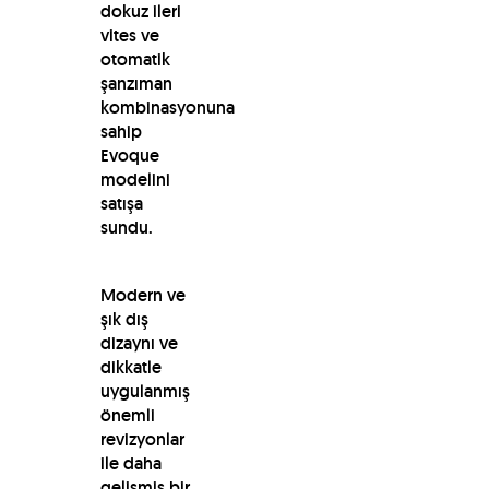
dokuz ileri
vites ve
otomatik
şanzıman
kombinasyonuna
sahip
Evoque
modelini
satışa
sundu.
Modern ve
şık dış
dizaynı ve
dikkatle
uygulanmış
önemli
revizyonlar
ile daha
gelişmiş bir