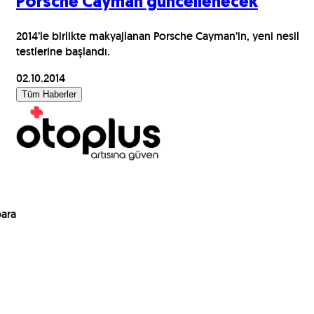
Porsche Cayman güncellenecek
2014’le birlikte makyajlanan Porsche Cayman’in, yeni nesil
testlerine başlandı.
02.10.2014
Tüm Haberler
para