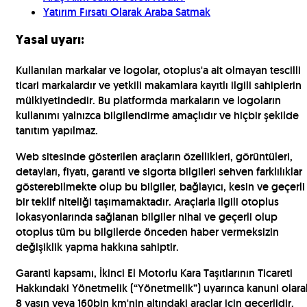
Yatırım Fırsatı Olarak Araba Satmak
Yasal uyarı:
Kullanılan markalar ve logolar, otoplus'a ait olmayan tescilli
ticari markalardır ve yetkili makamlara kayıtlı ilgili sahiplerin
mülkiyetindedir. Bu platformda markaların ve logoların
kullanımı yalnızca bilgilendirme amaçlıdır ve hiçbir şekilde
tanıtım yapılmaz.
Web sitesinde gösterilen araçların özellikleri, görüntüleri,
detayları, fiyatı, garanti ve sigorta bilgileri sehven farklılıklar
gösterebilmekte olup bu bilgiler, bağlayıcı, kesin ve geçerli
bir teklif niteliği taşımamaktadır. Araçlarla ilgili otoplus
lokasyonlarında sağlanan bilgiler nihai ve geçerli olup
otoplus tüm bu bilgilerde önceden haber vermeksizin
değişiklik yapma hakkına sahiptir.
Garanti kapsamı, İkinci El Motorlu Kara Taşıtlarının Ticareti
Hakkındaki Yönetmelik (“Yönetmelik”) uyarınca kanuni olara
8 yaşın veya 160bin km'nin altındaki araçlar için geçerlidir.