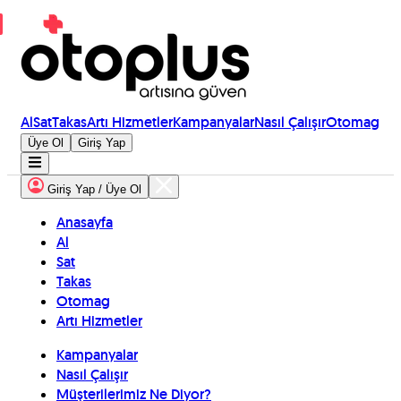
Al
Sat
Takas
Artı Hizmetler
Kampanyalar
Nasıl Çalışır
Otomag
Üye Ol
Giriş Yap
Giriş Yap / Üye Ol
Anasayfa
Al
Sat
Takas
Otomag
Artı Hizmetler
Kampanyalar
Nasıl Çalışır
Müşterilerimiz Ne Diyor?