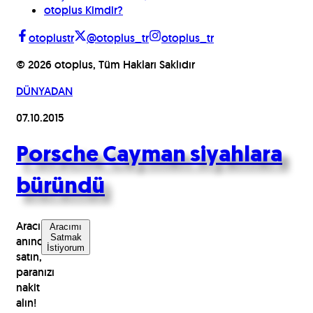
otoplus Kimdir?
otoplustr
@otoplus_tr
otoplus_tr
©
2026
otoplus, Tüm Hakları Saklıdır
DÜNYADAN
07.10.2015
Porsche Cayman siyahlara
büründü
Aracınızı
Aracımı
Satmak
anında
İstiyorum
satın,
paranızı
nakit
alın!