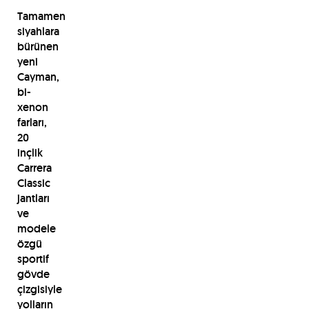
Tamamen
siyahlara
bürünen
yeni
Cayman,
bi-
xenon
farları,
20
inçlik
Carrera
Classic
jantları
ve
modele
özgü
sportif
gövde
çizgisiyle
yolların