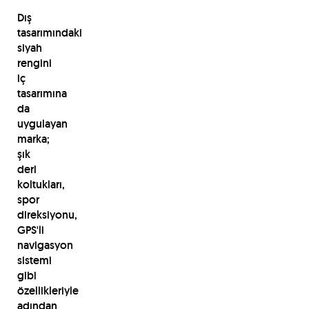
Dış
tasarımındaki
siyah
rengini
iç
tasarımına
da
uygulayan
marka;
şık
deri
koltukları,
spor
direksiyonu,
GPS'li
navigasyon
sistemi
gibi
özellikleriyle
adından