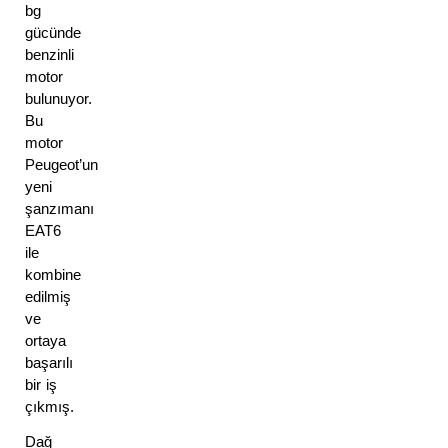
bg 
gücünde 
benzinli 
motor 
bulunuyor. 
Bu 
motor 
Peugeot’un 
yeni 
şanzımanı 
EAT6 
ile 
kombine 
edilmiş 
ve 
ortaya 
başarılı 
bir iş 
çıkmış. 
Dağ 