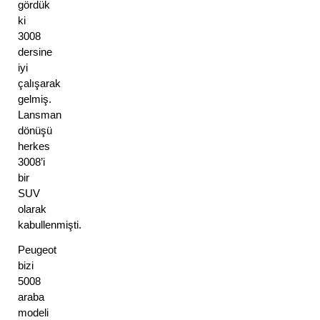
gördük 
ki 
3008 
dersine 
iyi 
çalışarak 
gelmiş. 
Lansman 
dönüşü 
herkes 
3008’i 
bir 
SUV 
olarak 
kabullenmişti. 
Peugeot 
bizi 
5008 
araba 
modeli 