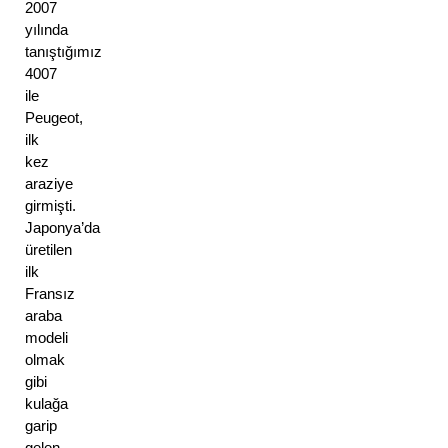
2007 
yılında 
tanıştığımız 
4007 
ile 
Peugeot, 
ilk 
kez 
araziye 
girmişti. 
Japonya’da 
üretilen 
ilk 
Fransız 
araba 
modeli 
olmak 
gibi 
kulağa 
garip 
gelen 