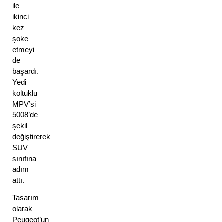
ile 
ikinci 
kez 
şoke 
etmeyi 
de 
başardı. 
Yedi 
koltuklu 
MPV’si 
5008’de 
şekil 
değiştirerek 
SUV 
sınıfına 
adım 
attı. 
Tasarım 
olarak 
Peugeot’un 