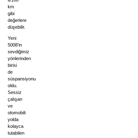
lt/100 
km 
gibi 
değerlere 
düşebilir. 
Yeni 
5008’in 
sevdiğimiz 
yönlerinden 
birisi 
de 
süspansiyonu 
oldu. 
Sessiz 
çalışan 
ve 
otomobili 
yolda 
kolayca 
tutabilen 