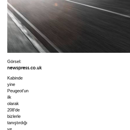
Görsel: 
newspress.co.uk
Kabinde 
yine 
Peugeot’un 
ilk 
olarak 
208’de 
bizlerle 
tanıştırdığı 
ve 