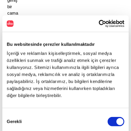
geniş 
bir 
cama 
sahip. 
Arkada 
yine 
3008’i 
Bu websitesinde çerezler kullanılmaktadır
andıran 
bir 
İçeriği ve reklamları kişiselleştirmek, sosyal medya
stop 
özellikleri sunmak ve trafiği analiz etmek için çerezler
tasarımı 
kullanıyoruz. Sitemizi kullanımınızla ilgili bilgileri ayrıca
görüyoruz. 
sosyal medya, reklamcılık ve analiz iş ortaklarımızla
Parlak 
paylaşabiliriz. İş ortaklarımız, bu bilgileri kendilerine
siyah 
sağladığınız veya hizmetlerini kullanırken topladıkları
ve 
diğer bilgilerle birleştirebilir.
krom 
detayların 
kullanıldığı 
Onay
yeni 
Gerekli
Seçimi
5008 
premium 