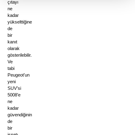
çıtayı 
ne 
kadar 
yükselttiğine 
de 
bir 
kanıt 
olarak 
gösterilebilir. 
Ve 
tabi 
Peugeot’un 
yeni 
SUV’si 
5008’e 
ne 
kadar 
güvendiğinin 
de 
bir 
ispatı 