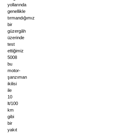
yollarında 
genellikle 
tırmandığımız 
bir 
güzergâh 
üzerinde 
test 
ettiğimiz 
5008 
bu 
motor-
şanzıman 
ikilisi 
ile 
10 
lt/100 
km 
gibi 
bir 
yakıt 