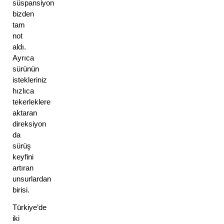
süspansiyon 
bizden 
tam 
not 
aldı. 
Ayrıca 
sürünün 
istekleriniz 
hızlıca 
tekerleklere 
aktaran 
direksiyon 
da 
sürüş 
keyfini 
artıran 
unsurlardan 
birisi.
Türkiye’de 
iki 