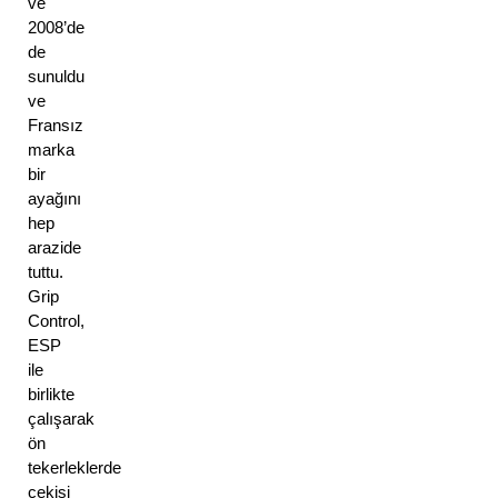
ve 
2008’de 
de 
sunuldu 
ve 
Fransız 
marka 
bir 
ayağını 
hep 
arazide 
tuttu. 
Grip 
Control, 
ESP 
ile 
birlikte 
çalışarak 
ön 
tekerleklerde 
çekişi 