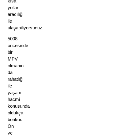
kısa 
yollar 
aracılığı 
ile 
ulaşabiliyorsunuz. 
5008 
öncesinde 
bir 
MPV 
olmanın 
da 
rahatlığı 
ile 
yaşam 
hacmi 
konusunda 
oldukça 
bonkör. 
Ön 
ve 