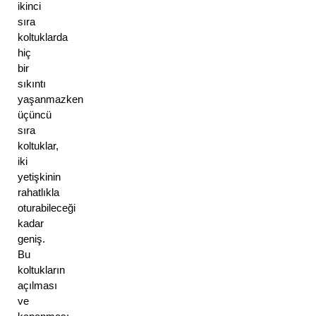
ikinci 
sıra 
koltuklarda 
hiç 
bir 
sıkıntı 
yaşanmazken 
üçüncü 
sıra 
koltuklar, 
iki 
yetişkinin 
rahatlıkla 
oturabileceği 
kadar 
geniş. 
Bu 
koltukların 
açılması 
ve 