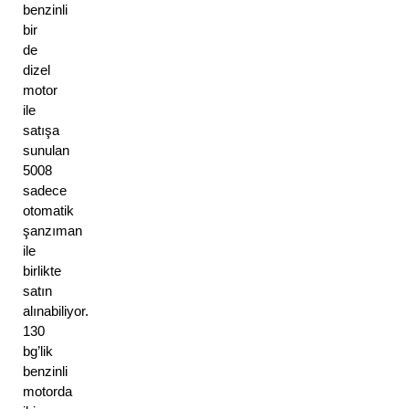
benzinli 
bir 
de 
dizel 
motor 
ile 
satışa 
sunulan 
5008 
sadece 
otomatik 
şanzıman 
ile 
birlikte 
satın 
alınabiliyor. 
130 
bg’lik 
benzinli 
motorda 