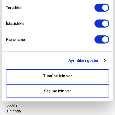
bir 
Tercihler
otomobil 
gibi 
görünüyor. 
İstatistikler
Hatta 
Peugeot 
yetkilileri 
Pazarlama
bu 
otomobilin 
rakipleri 
Ayrıntıları göster
arasında 
Land 
Rover 
Tümüne izin ver
Discovery 
Sport’u 
da 
Seçime izin ver
gösteriyor. 
Bu, 
5008’in 
sınıfında 