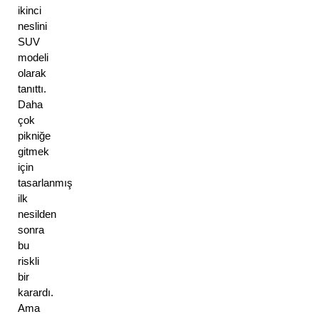
ikinci 
neslini 
SUV 
modeli 
olarak 
tanıttı. 
Daha 
çok 
pikniğe 
gitmek 
için 
tasarlanmış 
ilk 
nesilden 
sonra 
bu 
riskli 
bir 
karardı. 
Ama 