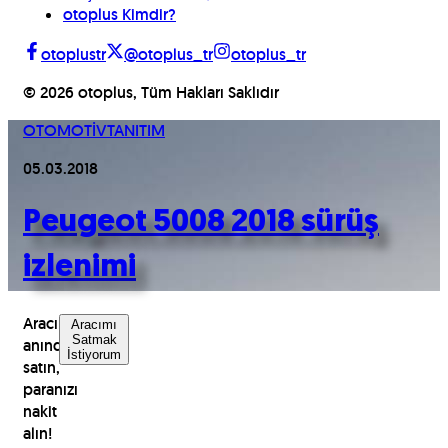
otoplus Kimdir?
otoplustr
@otoplus_tr
otoplus_tr
©
2026
otoplus, Tüm Hakları Saklıdır
OTOMOTİV
TANITIM
05.03.2018
Peugeot 5008 2018 sürüş
izlenimi
Aracınızı
Aracımı
Satmak
anında
İstiyorum
satın,
paranızı
nakit
alın!