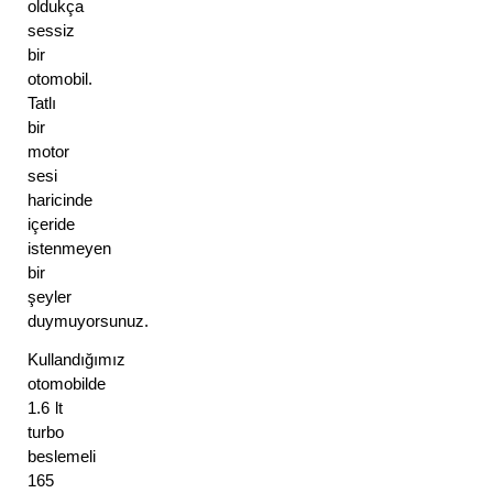
oldukça 
sessiz 
bir 
otomobil. 
Tatlı 
bir 
motor 
sesi 
haricinde 
içeride 
istenmeyen 
bir 
şeyler 
duymuyorsunuz. 
Kullandığımız 
otomobilde 
1.6 lt 
turbo 
beslemeli 
165 