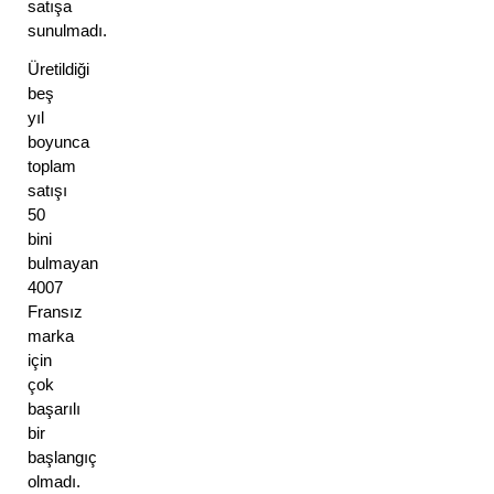
satışa 
sunulmadı. 
Üretildiği 
beş 
yıl 
boyunca 
toplam 
satışı 
50 
bini 
bulmayan 
4007 
Fransız 
marka 
için 
çok 
başarılı 
bir 
başlangıç 
olmadı. 