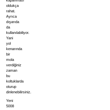
kapanması 
oldukça 
rahat. 
Ayrıca 
dışarıda 
da 
kullanılabiliyor. 
Yani 
yol 
kenarında 
bir 
mola 
verdiğiniz 
zaman 
bu 
koltuklarda 
oturup 
dinlenebilirsiniz. 
Yeni 
5008 