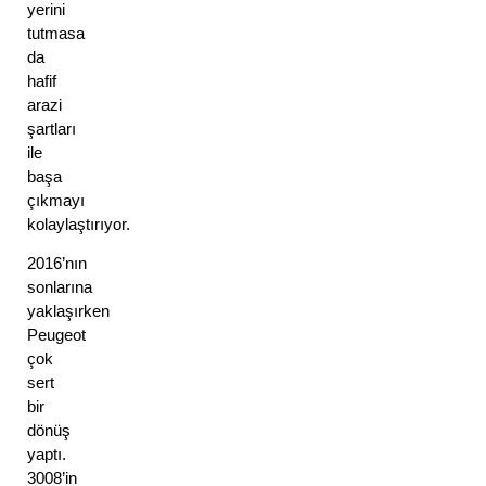
yerini 
tutmasa 
da 
hafif 
arazi 
şartları 
ile 
başa 
çıkmayı 
kolaylaştırıyor. 
2016’nın 
sonlarına 
yaklaşırken 
Peugeot 
çok 
sert 
bir 
dönüş 
yaptı. 
3008’in 