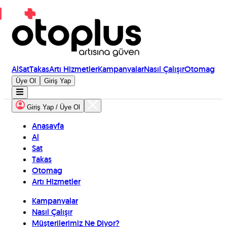
Al
Sat
Takas
Artı Hizmetler
Kampanyalar
Nasıl Çalışır
Otomag
Üye Ol
Giriş Yap
Giriş Yap / Üye Ol
Anasayfa
Al
Sat
Takas
Otomag
Artı Hizmetler
Kampanyalar
Nasıl Çalışır
Müşterilerimiz Ne Diyor?