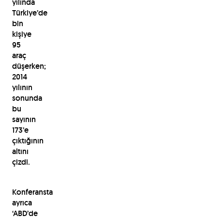
yılında
Türkiye’de
bin
kişiye
95
araç
düşerken;
2014
yılının
sonunda
bu
sayının
173’e
çıktığının
altını
çizdi.
Konferansta
ayrıca
‘ABD’de