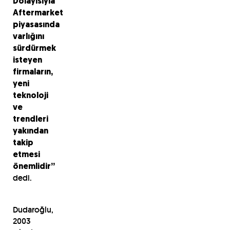
Dolayısıyla
Aftermarket
piyasasında
varlığını
sürdürmek
isteyen
firmaların,
yeni
teknoloji
ve
trendleri
yakından
takip
etmesi
önemlidir”
dedi.
Dudaroğlu,
2003