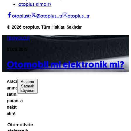
otoplus Kimdir?
otoplustr
@otoplus_tr
otoplus_tr
©
2026
otoplus, Tüm Hakları Saklıdır
TEKNOLOJİ
01.06.2015
Otomobil mi elektronik mi?
Aracınızı
Aracımı
Satmak
anında
İstiyorum
satın,
paranızı
nakit
alın!
Otomotivde