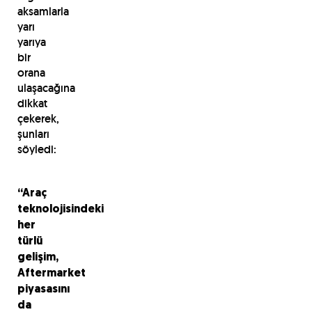
aksamlarla
yarı
yarıya
bir
orana
ulaşacağına
dikkat
çekerek,
şunları
söyledi:
“Araç
teknolojisindeki
her
türlü
gelişim,
Aftermarket
piyasasını
da