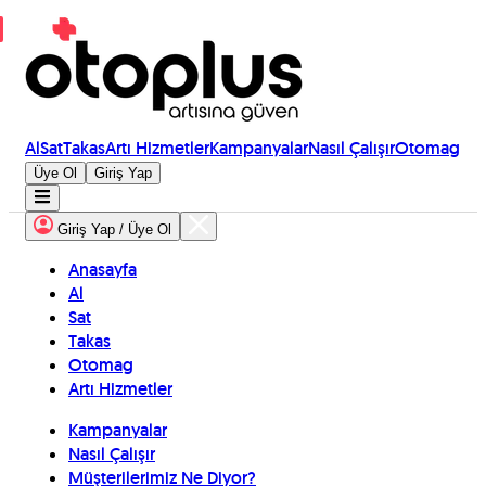
Al
Sat
Takas
Artı Hizmetler
Kampanyalar
Nasıl Çalışır
Otomag
Üye Ol
Giriş Yap
Giriş Yap / Üye Ol
Anasayfa
Al
Sat
Takas
Otomag
Artı Hizmetler
Kampanyalar
Nasıl Çalışır
Müşterilerimiz Ne Diyor?