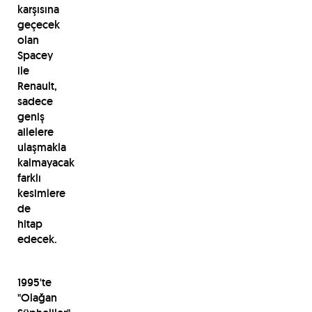
karşısına
geçecek
olan
Spacey
ile
Renault,
sadece
geniş
ailelere
ulaşmakla
kalmayacak
farklı
kesimlere
de
hitap
edecek.
1995'te
"Olağan