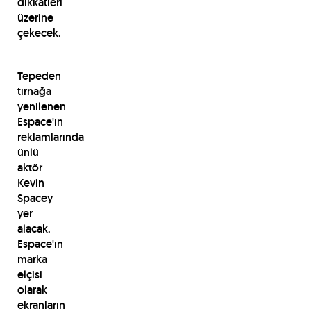
dikkatleri
üzerine
çekecek.
Tepeden
tırnağa
yenilenen
Espace'ın
reklamlarında
ünlü
aktör
Kevin
Spacey
yer
alacak.
Espace'ın
marka
elçisi
olarak
ekranların