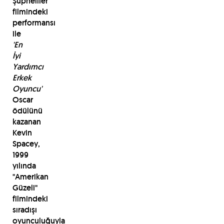
Şüpheliler"
filmindeki
performansı
ile
'En
İyi
Yardımcı
Erkek
Oyuncu'
Oscar
ödülünü
kazanan
Kevin
Spacey,
1999
yılında
"Amerikan
Güzeli"
filmindeki
sıradışı
oyunculuğuyla