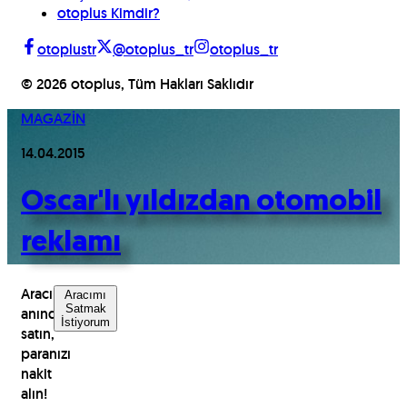
otoplus Kimdir?
otoplustr
@otoplus_tr
otoplus_tr
©
2026
otoplus, Tüm Hakları Saklıdır
MAGAZİN
14.04.2015
Oscar'lı yıldızdan otomobil
reklamı
Aracınızı
Aracımı
Satmak
anında
İstiyorum
satın,
paranızı
nakit
alın!