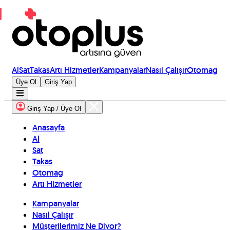
Al
Sat
Takas
Artı Hizmetler
Kampanyalar
Nasıl Çalışır
Otomag
Üye Ol
Giriş Yap
Giriş Yap / Üye Ol
Anasayfa
Al
Sat
Takas
Otomag
Artı Hizmetler
Kampanyalar
Nasıl Çalışır
Müşterilerimiz Ne Diyor?