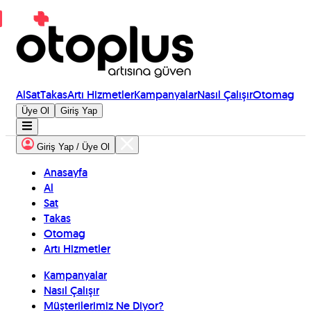
Al
Sat
Takas
Artı Hizmetler
Kampanyalar
Nasıl Çalışır
Otomag
Üye Ol
Giriş Yap
Giriş Yap / Üye Ol
Anasayfa
Al
Sat
Takas
Otomag
Artı Hizmetler
Kampanyalar
Nasıl Çalışır
Müşterilerimiz Ne Diyor?