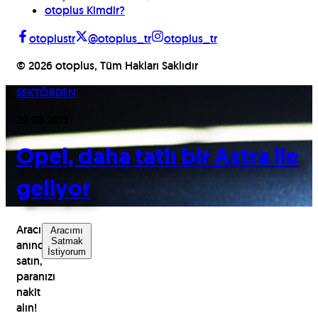
otoplus Kimdir?
otoplustr
@otoplus_tr
otoplus_tr
©
2026
otoplus, Tüm Hakları Saklıdır
SEKTÖRDEN
29.08.2015
Opel, daha tatlı bir Astra ile
geliyor
Aracınızı
Aracımı
Satmak
anında
İstiyorum
satın,
paranızı
nakit
alın!