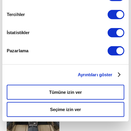
Tercihler
İstatistikler
Pazarlama
Hyundai IONIQ modelinden ilk ipucu
Hyundai, IONIQ modelinin ilk görüntüsünü gün yüzüne
Ayrıntıları göster
çıkardı.
09.12.2015
Tümüne izin ver
Seçime izin ver