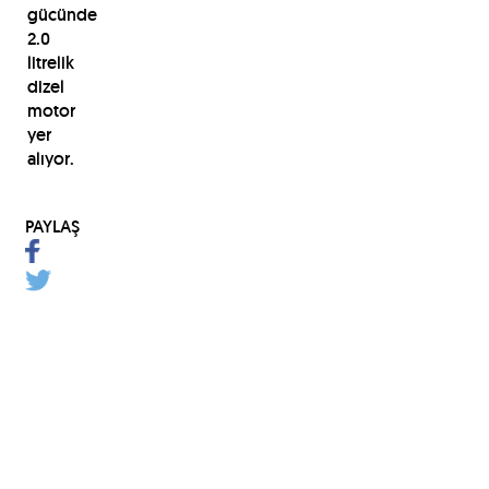
gücünde
2.0
litrelik
dizel
motor
yer
alıyor.
PAYLAŞ