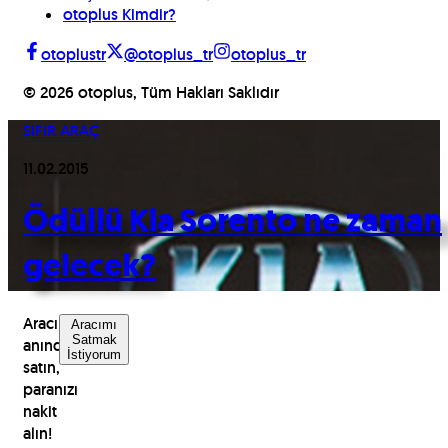
otoplus Kimdir?
otoplustr
@otoplus_tr
otoplus_tr
©
2026
otoplus, Tüm Hakları Saklıdır
SIFIR ARAÇ
11.02.2015
Ödüllü Kia Sorento ne zaman
gelecek?
Aracınızı
Aracımı
Satmak
anında
İstiyorum
satın,
paranızı
nakit
alın!