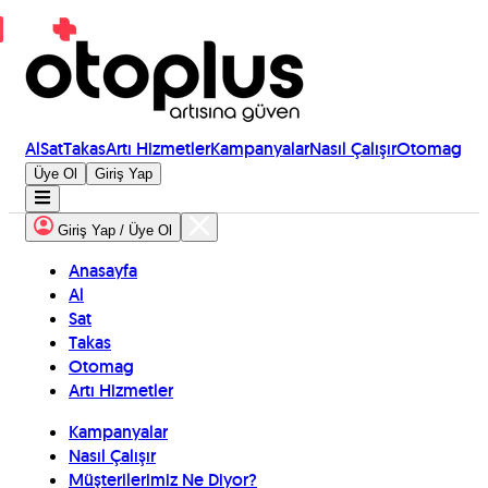
Al
Sat
Takas
Artı Hizmetler
Kampanyalar
Nasıl Çalışır
Otomag
Üye Ol
Giriş Yap
Giriş Yap / Üye Ol
Anasayfa
Al
Sat
Takas
Otomag
Artı Hizmetler
Kampanyalar
Nasıl Çalışır
Müşterilerimiz Ne Diyor?