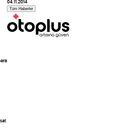
04.11.2014
Tüm Haberler
para
sat