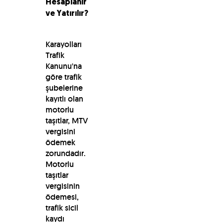
Hesaplanır
ve Yatırılır?
Karayolları
Trafik
Kanunu'na
göre trafik
şubelerine
kayıtlı olan
motorlu
taşıtlar, MTV
vergisini
ödemek
zorundadır.
Motorlu
taşıtlar
vergisinin
ödemesi,
trafik sicil
kaydı