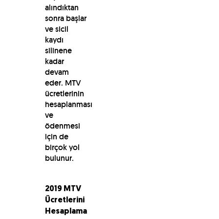
alındıktan
sonra başlar
ve sicil
kaydı
silinene
kadar
devam
eder. MTV
ücretlerinin
hesaplanması
ve
ödenmesi
için de
birçok yol
bulunur.
2019 MTV
Ücretlerini
Hesaplama