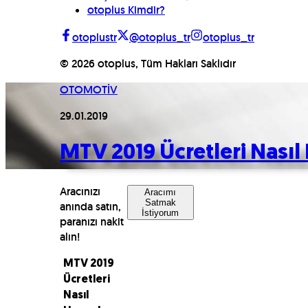
otoplus Kimdir?
otoplustr
@otoplus_tr
otoplus_tr
©
2026
otoplus, Tüm Hakları Saklıdır
OTOMOTİV
29.01.2019
MTV 2019 Ücretleri Nasıl 
Aracınızı
Aracımı
Satmak
anında satın,
İstiyorum
paranızı nakit
alın!
MTV 2019
Ücretleri
Nasıl