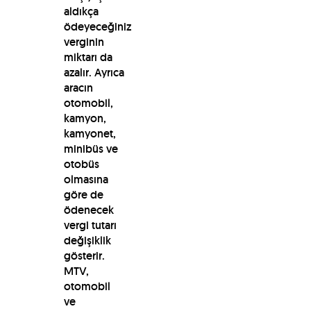
aldıkça
ödeyeceğiniz
verginin
miktarı da
azalır. Ayrıca
aracın
otomobil,
kamyon,
kamyonet,
minibüs ve
otobüs
olmasına
göre de
ödenecek
vergi tutarı
değişiklik
gösterir.
MTV,
otomobil
ve