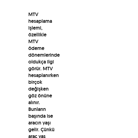
MTV
hesaplama
işlemi,
özellikle
MTV
ödeme
dönemlerinde
oldukça ilgi
görür. MTV
hesaplanırken
birçok
değişken
göz önüne
alınır.
Bunların
başında ise
aracın yaşı
gelir. Çünkü
araç yaş