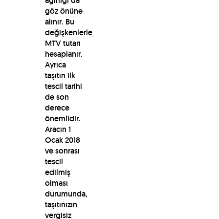
ağırlığı da
göz önüne
alınır. Bu
değişkenlerle
MTV tutarı
hesaplanır.
Ayrıca
taşıtın ilk
tescil tarihi
de son
derece
önemlidir.
Aracın 1
Ocak 2018
ve sonrası
tescil
edilmiş
olması
durumunda,
taşıtınızın
vergisiz