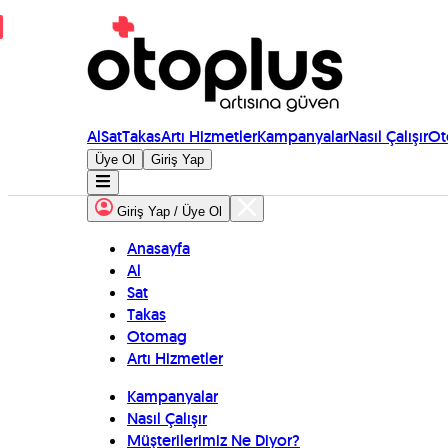
Al
Sat
Takas
Artı Hizmetler
Kampanyalar
Nasıl Çalışır
Ot
Üye Ol
Giriş Yap
Giriş Yap / Üye Ol
Anasayfa
Al
Sat
Takas
Otomag
Artı Hizmetler
Kampanyalar
Nasıl Çalışır
Müşterilerimiz Ne Diyor?