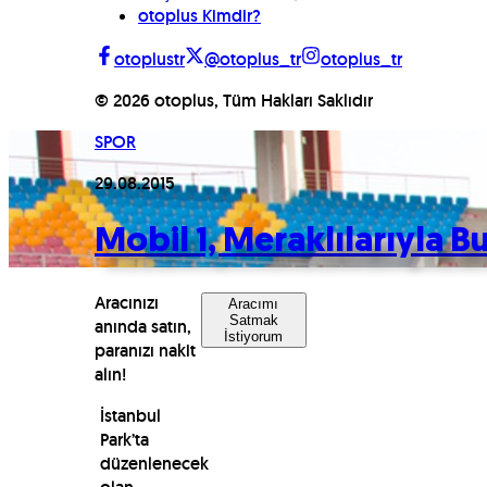
otoplus Kimdir?
otoplustr
@otoplus_tr
otoplus_tr
©
2026
otoplus, Tüm Hakları Saklıdır
SPOR
29.08.2015
Mobil 1, Meraklılarıyla B
Aracınızı
Aracımı
Satmak
anında satın,
İstiyorum
paranızı nakit
alın!
İstanbul
Park’ta
düzenlenecek