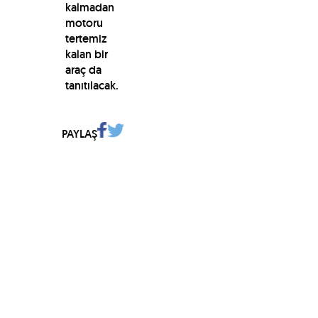
kalmadan
motoru
tertemiz
kalan bir
araç da
tanıtılacak.
PAYLAŞ