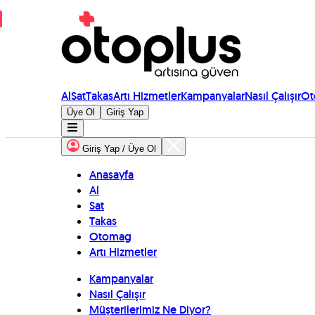
Al
Sat
Takas
Artı Hizmetler
Kampanyalar
Nasıl Çalışır
Ot
Üye Ol
Giriş Yap
Giriş Yap / Üye Ol
Anasayfa
Al
Sat
Takas
Otomag
Artı Hizmetler
Kampanyalar
Nasıl Çalışır
Müşterilerimiz Ne Diyor?