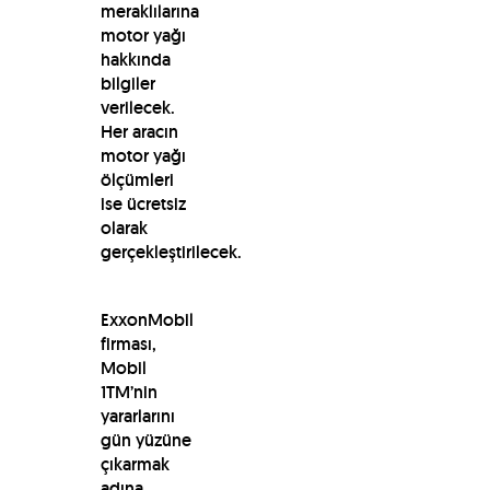
meraklılarına
motor yağı
hakkında
bilgiler
verilecek.
Her aracın
motor yağı
ölçümleri
ise ücretsiz
olarak
gerçekleştirilecek.
ExxonMobil
firması,
Mobil
1TM’nin
yararlarını
gün yüzüne
çıkarmak
adına