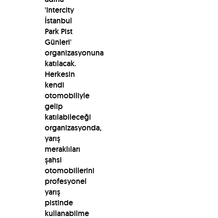
'Intercity
İstanbul
Park Pist
Günleri'
organizasyonuna
katılacak.
Herkesin
kendi
otomobiliyle
gelip
katılabileceği
organizasyonda,
yarış
meraklıları
şahsi
otomobillerini
profesyonel
yarış
pistinde
kullanabilme