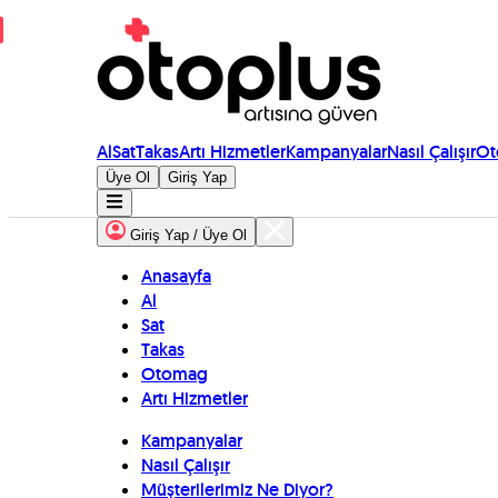
Al
Sat
Takas
Artı Hizmetler
Kampanyalar
Nasıl Çalışır
Ot
Üye Ol
Giriş Yap
Giriş Yap / Üye Ol
Anasayfa
Al
Sat
Takas
Otomag
Artı Hizmetler
Kampanyalar
Nasıl Çalışır
Müşterilerimiz Ne Diyor?