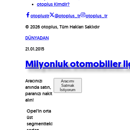
otoplus Kimdir?
otoplustr
@otoplus_tr
otoplus_tr
©
2026
otoplus, Tüm Hakları Saklıdır
DÜNYADAN
21.01.2015
Milyonluk otomobiller li
Aracınızı
Aracımı
Satmak
anında satın,
İstiyorum
paranızı nakit
alın!
Opel’in orta
üst
segmentteki