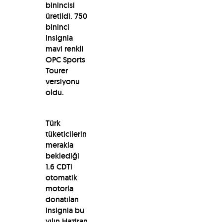
binincisi
üretildi. 750
bininci
Insignia
mavi renkli
OPC Sports
Tourer
versiyonu
oldu.
Türk
tüketicilerin
merakla
beklediği
1.6 CDTi
otomatik
motorla
donatılan
Insignia bu
yılın Haziran