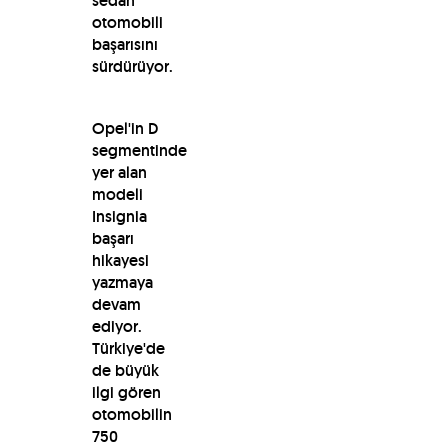
sedan
otomobili
başarısını
sürdürüyor.
Opel'in D
segmentinde
yer alan
modeli
Insignia
başarı
hikayesi
yazmaya
devam
ediyor.
Türkiye'de
de büyük
ilgi gören
otomobilin
750