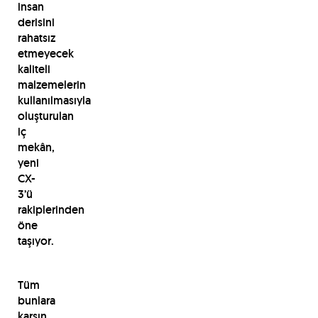
insan
derisini
rahatsız
etmeyecek
kaliteli
malzemelerin
kullanılmasıyla
oluşturulan
iç
mekân,
yeni
CX-
3’ü
rakiplerinden
öne
taşıyor.
Tüm
bunlara
karşın