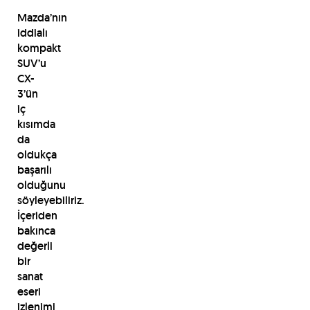
Mazda’nın
iddialı
kompakt
SUV’u
CX-
3’ün
iç
kısımda
da
oldukça
başarılı
olduğunu
söyleyebiliriz.
İçeriden
bakınca
değerli
bir
sanat
eseri
izlenimi