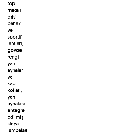
top
metali
grisi
parlak
ve
sportif
jantları,
gövde
rengi
yan
aynalar
ve
kapı
kolları,
yan
aynalara
entegre
edilmiş
sinyal
lambaları