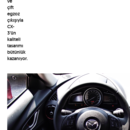
ve
çift
egzoz
çıkışıyla
CX-
3’ün
kaliteli
tasarımı
bütünlük
kazanıyor.