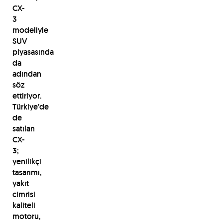
CX-
3
modeliyle
SUV
piyasasında
da
adından
söz
ettiriyor.
Türkiye’de
de
satılan
CX-
3;
yenilikçi
tasarımı,
yakıt
cimrisi
kaliteli
motoru,