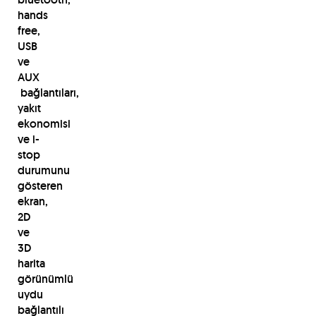
hands
free,
USB
ve
AUX
bağlantıları,
yakıt
ekonomisi
ve i-
stop
durumunu
gösteren
ekran,
2D
ve
3D
harita
görünümlü
uydu
bağlantılı