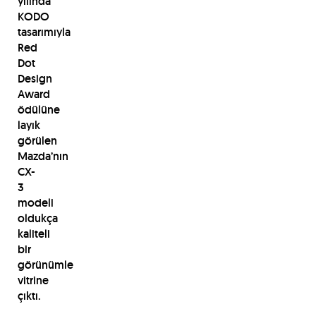
yılında
KODO
tasarımıyla
Red
Dot
Design
Award
ödülüne
layık
görülen
Mazda’nın
CX-
3
modeli
oldukça
kaliteli
bir
görünümle
vitrine
çıktı.