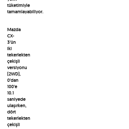
tüketimiyle
tamamlayabiliyor.
Mazda
CX-
3’ün
iki
tekerlekten
çekişli
versiyonu
(2WD),
0’dan
100’e
10.1
saniyede
ulaşırken,
dört
tekerlekten
çekişli