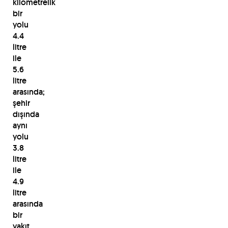
kilometrelik
bir
yolu
4.4
litre
ile
5.6
litre
arasında;
şehir
dışında
aynı
yolu
3.8
litre
ile
4.9
litre
arasında
bir
yakıt