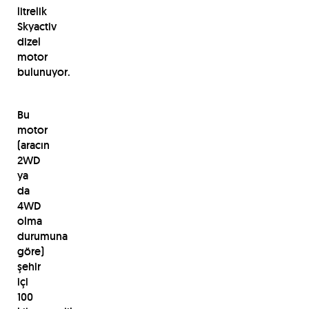
litrelik
Skyactiv
dizel
motor
bulunuyor.
Bu
motor
(aracın
2WD
ya
da
4WD
olma
durumuna
göre)
şehir
içi
100