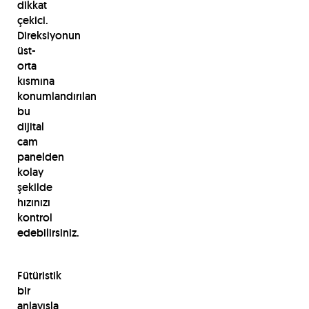
dikkat
çekici.
Direksiyonun
üst-
orta
kısmına
konumlandırılan
bu
dijital
cam
panelden
kolay
şekilde
hızınızı
kontrol
edebilirsiniz.
Fütüristik
bir
anlayışla