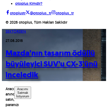
otoplus Kimdir?
otoplustr
@otoplus_tr
otoplus_tr
©
2026
otoplus, Tüm Hakları Saklıdır
SEKTÖRDEN
27.08.2016
Mazda’nın tasarım ödüllü
büyüleyici SUV’u CX-3’ünü
inceledik
Aracınızı
Aracımı
Satmak
anında
İstiyorum
satın,
paranızı