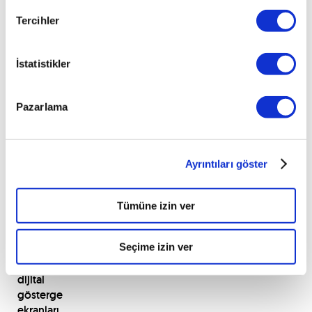
bir
SUV
Tercihler
olduğundan
sürücüyü
İstatistikler
rahat
ettirecek
tüm
Pazarlama
ekran
ve
kontrollerin
sol
Ayrıntıları göster
ön
kısma
konumlandırıldığını
Tümüne izin ver
söyleyerek
başlayalım.
Seçime izin ver
Ergonomik
ve
dijital
gösterge
ekranları