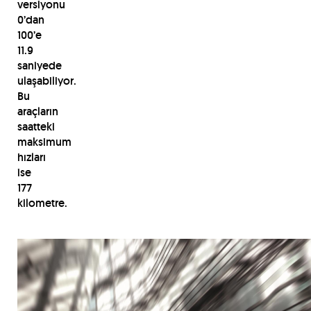
versiyonu
0’dan
100’e
11.9
saniyede
ulaşabiliyor.
Bu
araçların
saatteki
maksimum
hızları
ise
177
kilometre.