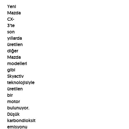
Yeni
Mazda
CX-
3’te
son
yıllarda
üretilen
diğer
Mazda
modelleri
gibi
Skyactiv
teknolojisiyle
üretilen
bir
motor
bulunuyor.
Düşük
karbondioksit
emisyonu