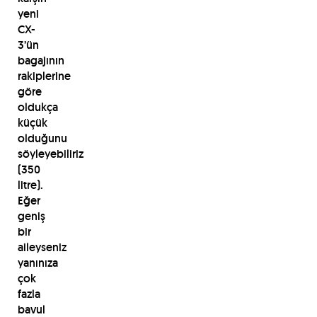
yeni
CX-
3’ün
bagajının
rakiplerine
göre
oldukça
küçük
olduğunu
söyleyebiliriz
(350
litre).
Eğer
geniş
bir
aileyseniz
yanınıza
çok
fazla
bavul