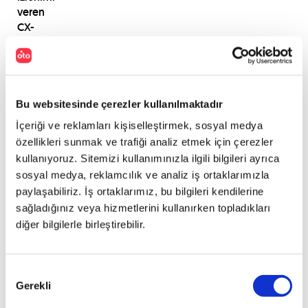
veren
CX-
3’te
kendinizi
lüks
bir
otelin
Bu websitesinde çerezler kullanılmaktadır
odasında
İçeriği ve reklamları kişiselleştirmek, sosyal medya
gibi
özellikleri sunmak ve trafiği analiz etmek için çerezler
hissetmemeniz
kullanıyoruz. Sitemizi kullanımınızla ilgili bilgileri ayrıca
için
sosyal medya, reklamcılık ve analiz iş ortaklarımızla
hiçbir
paylaşabiliriz. İş ortaklarımız, bu bilgileri kendilerine
sebep
yok.
sağladığınız veya hizmetlerini kullanırken topladıkları
diğer bilgilerle birleştirebilir.
Yeni
CX-
Onay
3
Gerekli
Seçimi
kompakt