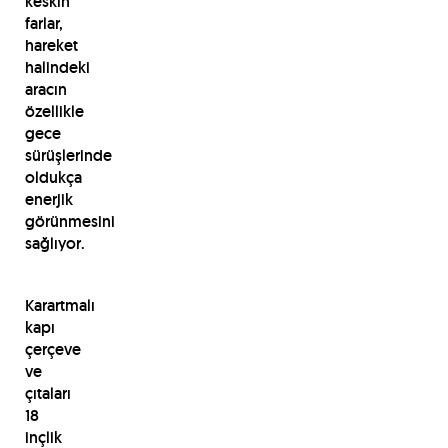
keskin
farlar,
hareket
halindeki
aracın
özellikle
gece
sürüşlerinde
oldukça
enerjik
görünmesini
sağlıyor.
Karartmalı
kapı
çerçeve
ve
çıtaları
18
inçlik