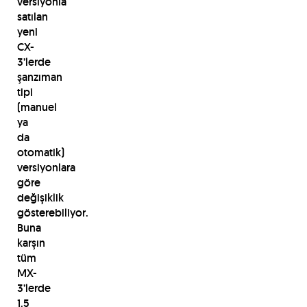
versiyonla
satılan
yeni
CX-
3’lerde
şanzıman
tipi
(manuel
ya
da
otomatik)
versiyonlara
göre
değişiklik
gösterebiliyor.
Buna
karşın
tüm
MX-
3’lerde
1.5