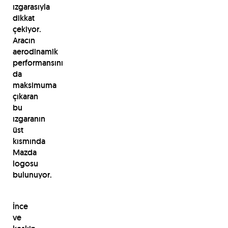
ızgarasıyla
dikkat
çekiyor.
Aracın
aerodinamik
performansını
da
maksimuma
çıkaran
bu
ızgaranın
üst
kısmında
Mazda
logosu
bulunuyor.
İnce
ve