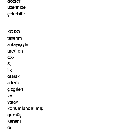
gözleri
üzerinize
çekebilir.
KODO
tasarım
anlayışıyla
üretilen
CX-
3,
ilk
olarak
atletik
çizgileri
ve
yatay
konumlandırılmış
gümüş
kenarlı
ön