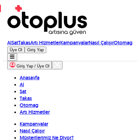
Al
Sat
Takas
Artı Hizmetler
Kampanyalar
Nasıl Çalışır
Otomag
Üye Ol
Giriş Yap
Giriş Yap / Üye Ol
Anasayfa
Al
Sat
Takas
Otomag
Artı Hizmetler
Kampanyalar
Nasıl Çalışır
Müşterilerimiz Ne Diyor?