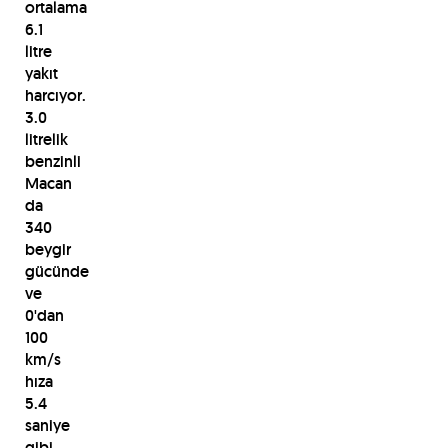
ortalama
6.1
litre
yakıt
harcıyor.
3.0
litrelik
benzinli
Macan
da
340
beygir
gücünde
ve
0'dan
100
km/s
hıza
5.4
saniye
gibi