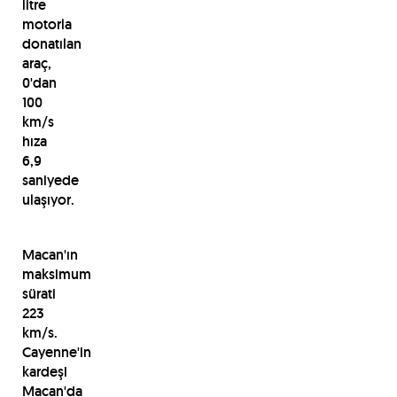
litre
motorla
donatılan
araç,
0'dan
100
km/s
hıza
6,9
saniyede
ulaşıyor.
Macan'ın
maksimum
sürati
223
km/s.
Cayenne'in
kardeşi
Macan'da