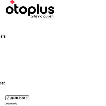
para
sat
Araçları İncele