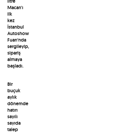
litre
Macan'ı
ilk
kez
İstanbul
Autoshow
Fuarı'nda
sergileyip,
sipariş
almaya
başladı.
Bir
buçuk
aylık
dönemde
hatırı
sayılı
sayıda
talep