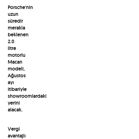
Porsche'nin
uzun
süredir
merakla
beklenen
2.0
litre
motorlu
Macan
modeli,
Ağustos
ayı
itibariyle
showroomlardaki
yerini
alacak.
Vergi
avantajlı