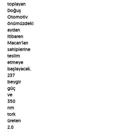
toplayan
Doğuş
Otomotiv
önümüzdeki
aydan
itibaren
Macan'ları
sahiplerine
teslim
etmeye
başlayacak.
237
beygir
güç
ve
350
nm
tork
üreten
2.0