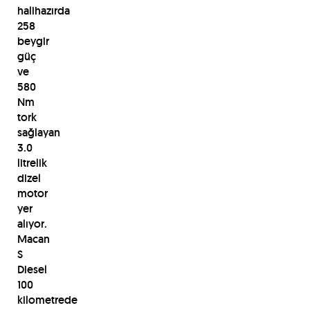
halihazırda
258
beygir
güç
ve
580
Nm
tork
sağlayan
3.0
litrelik
dizel
motor
yer
alıyor.
Macan
S
Diesel
100
kilometrede