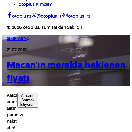
otoplus Kimdir?
otoplustr
@otoplus_tr
otoplus_tr
©
2026
otoplus, Tüm Hakları Saklıdır
SIFIR ARAÇ
21.07.2015
Macan'ın merakla beklenen
fiyatı
Aracınızı
Aracımı
Satmak
anında
İstiyorum
satın,
paranızı
nakit
alın!