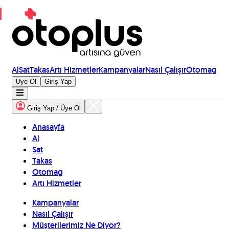
Al
Sat
Takas
Artı Hizmetler
Kampanyalar
Nasıl Çalışır
Otomag
Üye Ol
Giriş Yap
Giriş Yap / Üye Ol
Anasayfa
Al
Sat
Takas
Otomag
Artı Hizmetler
Kampanyalar
Nasıl Çalışır
Müşterilerimiz Ne Diyor?