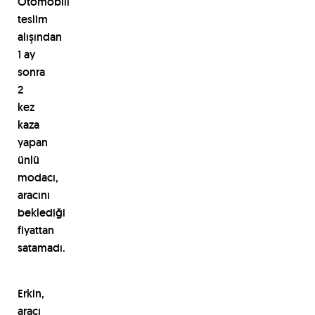
Otomobili
teslim
alışından
1 ay
sonra
2
kez
kaza
yapan
ünlü
modacı,
aracını
beklediği
fiyattan
satamadı.
Erkin,
aracı