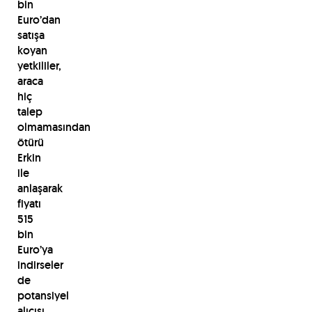
bin
Euro’dan
satışa
koyan
yetkililer,
araca
hiç
talep
olmamasından
ötürü
Erkin
ile
anlaşarak
fiyatı
515
bin
Euro’ya
indirseler
de
potansiyel
alıcısı