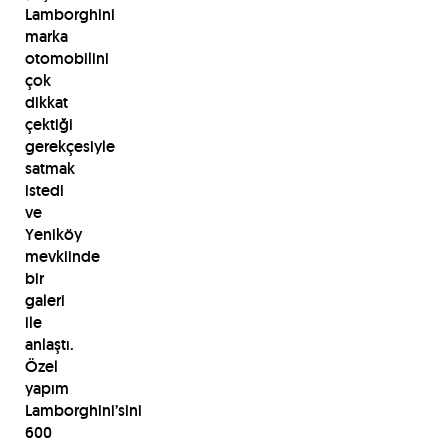
Lamborghini
marka
otomobilini
çok
dikkat
çektiği
gerekçesiyle
satmak
istedi
ve
Yeniköy
mevkiinde
bir
galeri
ile
anlaştı.
Özel
yapım
Lamborghini’sini
600