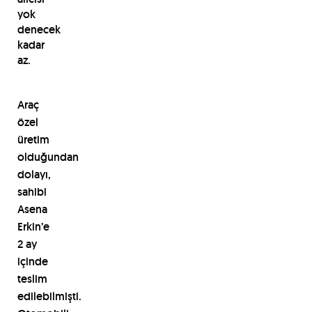
yok
denecek
kadar
az.
Araç
özel
üretim
olduğundan
dolayı,
sahibi
Asena
Erkin’e
2 ay
içinde
teslim
edilebilmişti.