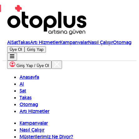
Al
Sat
Takas
Artı Hizmetler
Kampanyalar
Nasıl Çalışır
Otomag
Üye Ol
Giriş Yap
Giriş Yap / Üye Ol
Anasayfa
Al
Sat
Takas
Otomag
Artı Hizmetler
Kampanyalar
Nasıl Çalışır
Müşterilerimiz Ne Diyor?