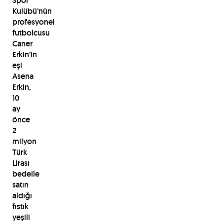
Spor
Kulübü’nün
profesyonel
futbolcusu
Caner
Erkin’in
eşi
Asena
Erkin,
10
ay
önce
2
milyon
Türk
Lirası
bedelle
satın
aldığı
fıstık
yeşili