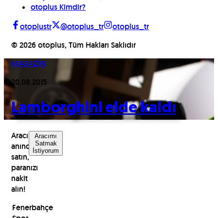
otoplus Kimdir?
otoplustr
@otoplus_tr
otoplus_tr
©
2026
otoplus, Tüm Hakları Saklıdır
MAGAZİN
20.08.2015
Lamborghini elde kaldı
Aracınızı
Aracımı
Satmak
anında
İstiyorum
satın,
paranızı
nakit
alın!
Fenerbahçe