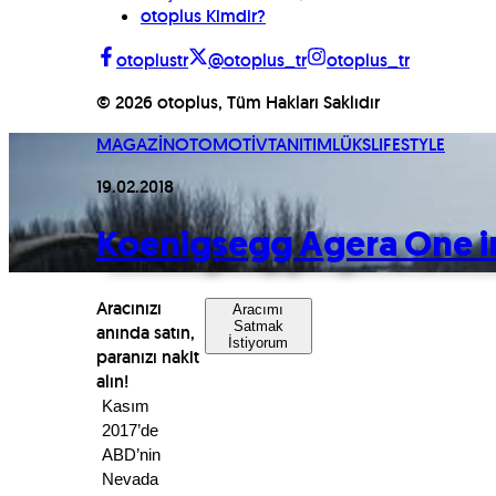
otoplus Kimdir?
otoplustr
@otoplus_tr
otoplus_tr
©
2026
otoplus, Tüm Hakları Saklıdır
MAGAZİN
OTOMOTİV
TANITIM
LÜKS
LIFESTYLE
19.02.2018
Koenigsegg Agera One i
Aracınızı
Aracımı
Satmak
anında satın,
İstiyorum
paranızı nakit
alın!
Kasım 
2017’de 
ABD’nin 
Nevada 