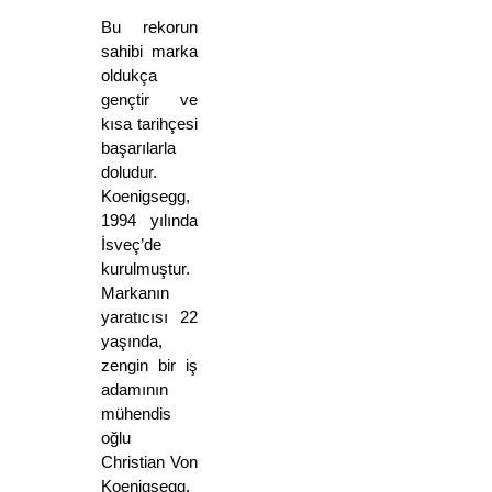
Bu rekorun 
sahibi marka 
oldukça 
gençtir ve 
kısa tarihçesi 
başarılarla 
doludur. 
Koenigsegg, 
1994 yılında 
İsveç’de 
kurulmuştur. 
Markanın 
yaratıcısı 22 
yaşında, 
zengin bir iş 
adamının 
mühendis 
oğlu 
Christian Von 
Koenigsegg, 