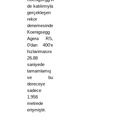
de katılımıyla 
gerçekleşen 
rekor 
denemesinde 
Koenigsegg 
Agera RS, 
0’dan 400’e 
hızlanmasını 
26.88 
saniyede 
tamamlamış 
ve bu 
dereceye 
sadece 
1.958 
metrede 
erişmiştir. 