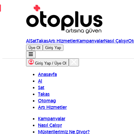
Al
Sat
Takas
Artı Hizmetler
Kampanyalar
Nasıl Çalışır
Ot
Üye Ol
Giriş Yap
Giriş Yap / Üye Ol
Anasayfa
Al
Sat
Takas
Otomag
Artı Hizmetler
Kampanyalar
Nasıl Çalışır
Müşterilerimiz Ne Diyor?