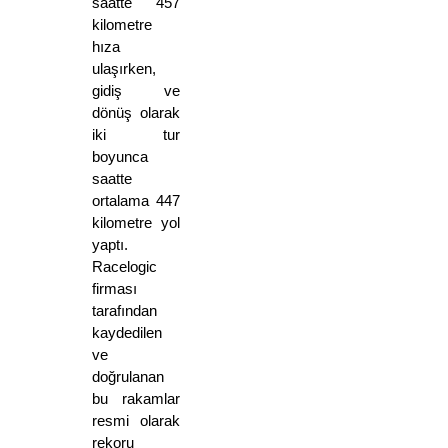
saatte 457 
kilometre 
hıza 
ulaşırken, 
gidiş ve 
dönüş olarak 
iki tur 
boyunca 
saatte 
ortalama 447 
kilometre yol 
yaptı. 
Racelogic 
firması 
tarafından 
kaydedilen 
ve 
doğrulanan 
bu rakamlar 
resmi olarak 
rekoru 