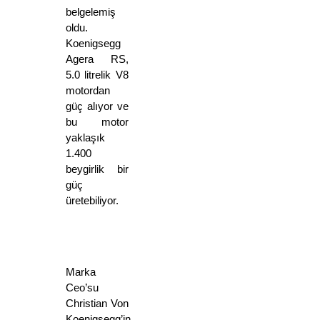
belgelemiş 
oldu. 
Koenigsegg 
Agera RS, 
5.0 litrelik V8 
motordan 
güç alıyor ve 
bu motor 
yaklaşık 
1.400 
beygirlik bir 
güç 
üretebiliyor. 
Marka 
Ceo’su 
Christian Von 
Koenigsegg’in 