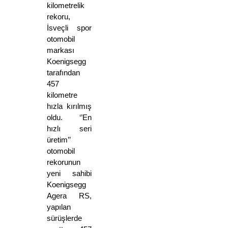
kilometrelik 
rekoru, 
İsveçli spor 
otomobil 
markası 
Koenigsegg 
tarafından 
457 
kilometre 
hızla kırılmış 
oldu. ‘’En 
hızlı seri 
üretim’’ 
otomobil 
rekorunun 
yeni sahibi 
Koenigsegg 
Agera RS, 
yapılan 
sürüşlerde 