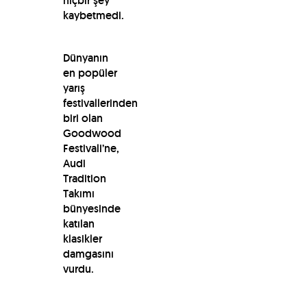
hiçbir şey
kaybetmedi.
Dünyanın
en popüler
yarış
festivallerinden
biri olan
Goodwood
Festivali’ne,
Audi
Tradition
Takımı
bünyesinde
katılan
klasikler
damgasını
vurdu.