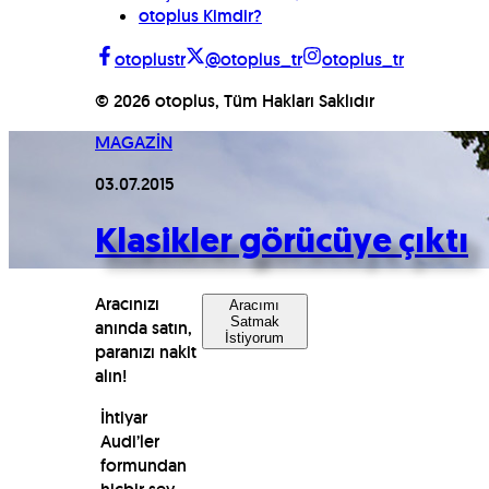
otoplus Kimdir?
otoplustr
@otoplus_tr
otoplus_tr
©
2026
otoplus, Tüm Hakları Saklıdır
MAGAZİN
03.07.2015
Klasikler görücüye çıktı
Aracınızı
Aracımı
Satmak
anında satın,
İstiyorum
paranızı nakit
alın!
İhtiyar
Audi’ler
formundan