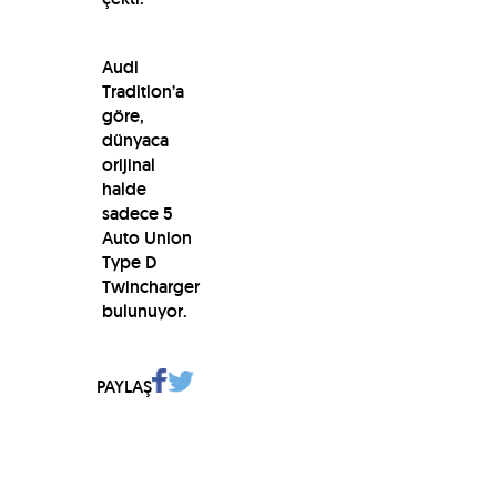
Audi
Tradition’a
göre,
dünyaca
orijinal
halde
sadece 5
Auto Union
Type D
Twincharger
bulunuyor.
PAYLAŞ