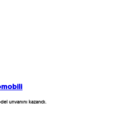
tomobili
odel unvanını kazandı.