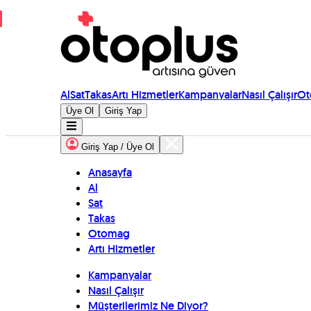
Al
Sat
Takas
Artı Hizmetler
Kampanyalar
Nasıl Çalışır
Ot
Üye Ol
Giriş Yap
Giriş Yap / Üye Ol
Anasayfa
Al
Sat
Takas
Otomag
Artı Hizmetler
Kampanyalar
Nasıl Çalışır
Müşterilerimiz Ne Diyor?