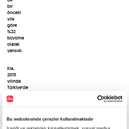
bir
önceki
yıla
göre
%22
büyüme
olarak
yansıdı.
Kia,
2015
yılında
Türkiye’de
18
bin
satış
potasına
yaklaşarak
Bu websitesinde çerezler kullanılmaktadır
Avrupa’da
İçeriği ve reklamları kişiselleştirmek, sosyal medya