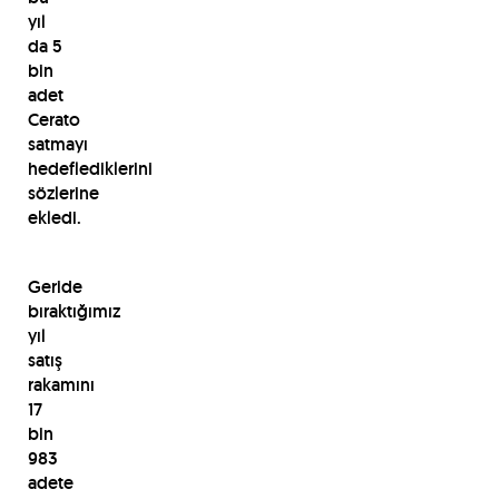
yıl
da 5
bin
adet
Cerato
satmayı
hedeflediklerini
sözlerine
ekledi.
Geride
bıraktığımız
yıl
satış
rakamını
17
bin
983
adete