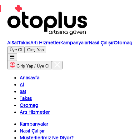
Al
Sat
Takas
Artı Hizmetler
Kampanyalar
Nasıl Çalışır
Otomag
Üye Ol
Giriş Yap
Giriş Yap / Üye Ol
Anasayfa
Al
Sat
Takas
Otomag
Artı Hizmetler
Kampanyalar
Nasıl Çalışır
Müşterilerimiz Ne Diyor?