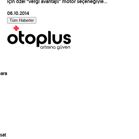
için özel “vergi avantajlı” motor seçeneğiyle…
06.10.2014
Tüm Haberler
para
sat