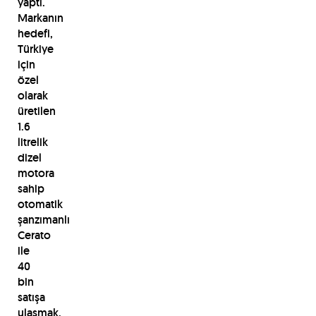
yaptı.
Markanın
hedefi,
Türkiye
için
özel
olarak
üretilen
1.6
litrelik
dizel
motora
sahip
otomatik
şanzımanlı
Cerato
ile
40
bin
satışa
ulaşmak.