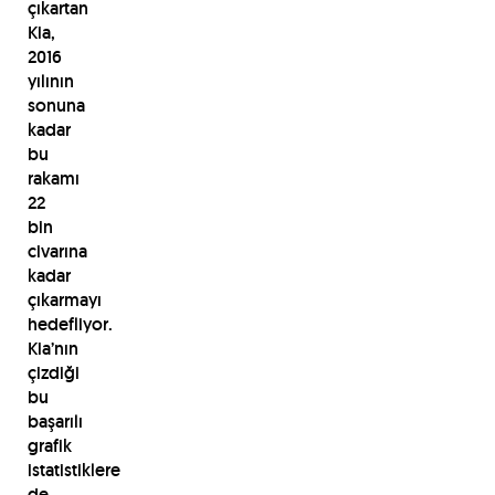
çıkartan
Kia,
2016
yılının
sonuna
kadar
bu
rakamı
22
bin
civarına
kadar
çıkarmayı
hedefliyor.
Kia’nın
çizdiği
bu
başarılı
grafik
istatistiklere
de