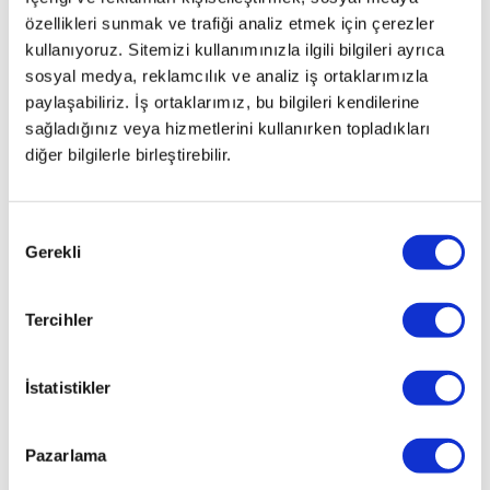
7.
özellikleri sunmak ve trafiği analiz etmek için çerezler
sırada
kullanıyoruz. Sitemizi kullanımınızla ilgili bilgileri ayrıca
yer
sosyal medya, reklamcılık ve analiz iş ortaklarımızla
almıştı.
paylaşabiliriz. İş ortaklarımız, bu bilgileri kendilerine
Tuncel,
sağladığınız veya hizmetlerini kullanırken topladıkları
bu
yıl
diğer bilgilerle birleştirebilir.
hedefin
6.’lığa
kadar
Onay
yükselmek
Gerekli
Seçimi
olduğunu
belirtti.
Tercihler
Avrupa’da
İstatistikler
otomobil
satışlarında
ilk
Pazarlama
beşi
sırasıyla