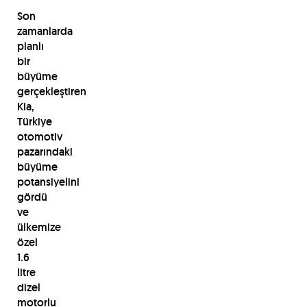
Son
zamanlarda
planlı
bir
büyüme
gerçekleştiren
Kia,
Türkiye
otomotiv
pazarındaki
büyüme
potansiyelini
gördü
ve
ülkemize
özel
1.6
litre
dizel
motorlu