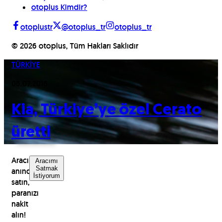
otoplus Kimdir?
otoplustr
@otoplus_tr
otoplus_tr
©
2026
otoplus, Tüm Hakları Saklıdır
TÜRKİYE
05.07.2016
Kia, Türkiye’ye özel Cerato
üretti
Aracınızı
Aracımı
Satmak
anında
İstiyorum
satın,
paranızı
nakit
alın!