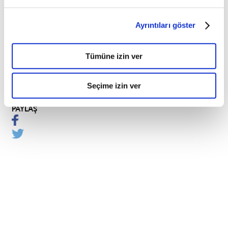
İngiltere,
Almanya,
Ayrıntıları göster
Fransa,
İspanya
ve
Tümüne izin ver
İtalya
oluşturuyor.
Seçime izin ver
PAYLAŞ