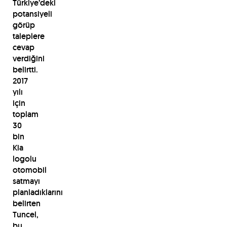
Türkiye’deki
potansiyeli
görüp
taleplere
cevap
verdiğini
belirtti.
2017
yılı
için
toplam
30
bin
Kia
logolu
otomobil
satmayı
planladıklarını
belirten
Tuncel,
bu