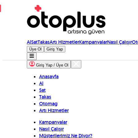
Al
Sat
Takas
Artı Hizmetler
Kampanyalar
Nasıl Çalışır
Ot
Üye Ol
Giriş Yap
Giriş Yap / Üye Ol
Anasayfa
Al
Sat
Takas
Otomag
Artı Hizmetler
Kampanyalar
Nasıl Çalışır
Müşterilerimiz Ne Diyor?