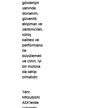
gösterişin
yanında
donanım,
güvenlik
ekipman ve
yardımcıları,
sürüş
kalitesi ve
performansı
ile
büyülemeli
ve cimri, iyi
bir motora
da sahip
olmalıdır.
Yeni
Mitsubishi
ASX’lerde
yukarıda