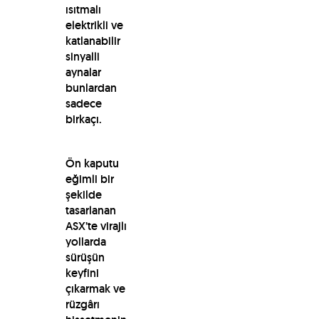
ısıtmalı
elektrikli ve
katlanabilir
sinyalli
aynalar
bunlardan
sadece
birkaçı.
Ön kaputu
eğimli bir
şekilde
tasarlanan
ASX’te virajlı
yollarda
sürüşün
keyfini
çıkarmak ve
rüzgârı