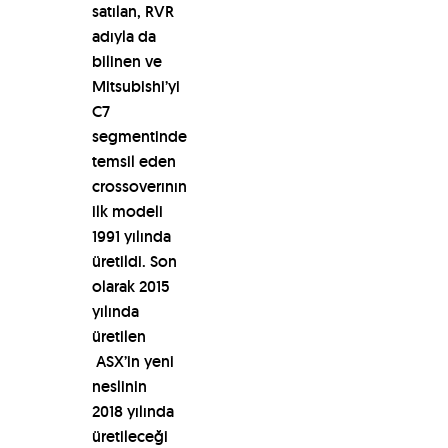
satılan, RVR
adıyla da
bilinen ve
Mitsubishi’yi
C7
segmentinde
temsil eden
crossoverının
ilk modeli
1991 yılında
üretildi. Son
olarak 2015
yılında
üretilen
ASX’in yeni
neslinin
2018 yılında
üretileceği