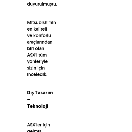
duyurulmuştu.
Mitsubishi’nin
en kaliteli
ve konforlu
araçlarından
biri olan
ASX’i tüm
yönleriyle
sizin için
inceledik.
Dış Tasarım
–
Teknoloji
ASX’ler için
gelmiş