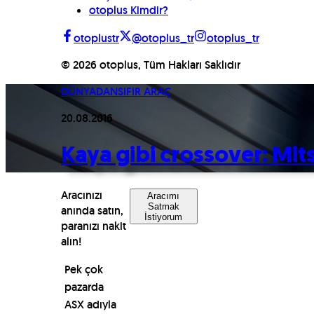
otoplus Kimdir?
otoplustr
@otoplus_tr
otoplus_tr
©
2026
otoplus, Tüm Hakları Saklıdır
DÜNYADAN
SIFIR ARAÇ
20.08.2016
Kaya gibi crossover: Mit
Aracınızı
Aracımı
Satmak
anında satın,
İstiyorum
paranızı nakit
alın!
Pek çok
pazarda
ASX adıyla