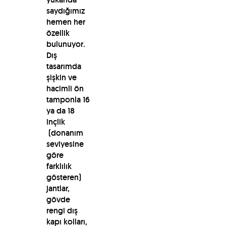
saydığımız
hemen her
özellik
bulunuyor.
Dış
tasarımda
şişkin ve
hacimli ön
tamponla 16
ya da 18
inçlik
(donanım
seviyesine
göre
farklılık
gösteren)
jantlar,
gövde
rengi dış
kapı kolları,