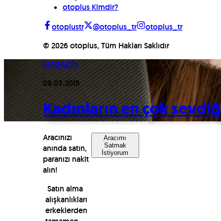
otoplus Kimdir?
otoplustr
@otoplus_tr
otoplus_tr
©
2026
otoplus, Tüm Hakları Saklıdır
MAGAZİN
09.03.2015
Kadınların en çok sevdiğ
Aracınızı
Aracımı
Satmak
anında satın,
İstiyorum
paranızı nakit
alın!
Satın alma
alışkanlıkları
erkeklerden