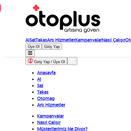
Al
Sat
Takas
Artı Hizmetler
Kampanyalar
Nasıl Çalışır
Ot
Üye Ol
Giriş Yap
Giriş Yap / Üye Ol
Anasayfa
Al
Sat
Takas
Otomag
Artı Hizmetler
Kampanyalar
Nasıl Çalışır
Müşterilerimiz Ne Diyor?