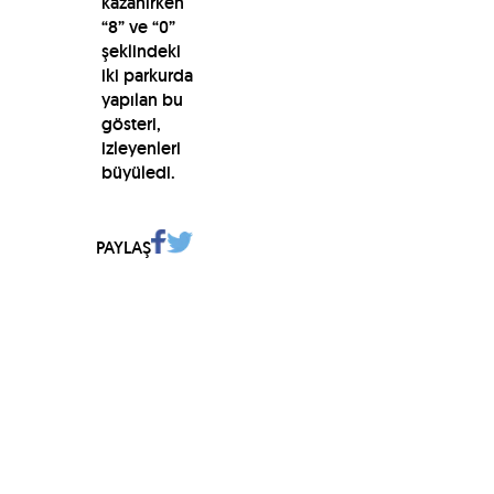
kazanırken
“8” ve “0”
şeklindeki
iki parkurda
yapılan bu
gösteri,
izleyenleri
büyüledi.
PAYLAŞ