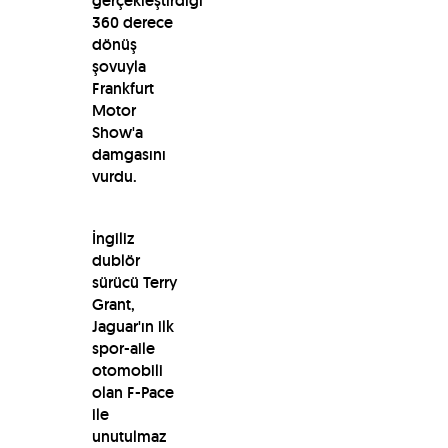
gerçekleştirdiği
360 derece
dönüş
şovuyla
Frankfurt
Motor
Show'a
damgasını
vurdu.
İngiliz
dublör
sürücü Terry
Grant,
Jaguar'ın ilk
spor-aile
otomobili
olan F-Pace
ile
unutulmaz