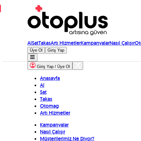
Al
Sat
Takas
Artı Hizmetler
Kampanyalar
Nasıl Çalışır
Ot
Üye Ol
Giriş Yap
Giriş Yap / Üye Ol
Anasayfa
Al
Sat
Takas
Otomag
Artı Hizmetler
Kampanyalar
Nasıl Çalışır
Müşterilerimiz Ne Diyor?