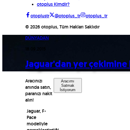
otoplus Kimdir?
otoplustr
@otoplus_tr
otoplus_tr
©
2026
otoplus, Tüm Hakları Saklıdır
DÜNYADAN
18.09.2015
Jaguar'dan yer çekimine 
Aracınızı
Aracımı
Satmak
anında satın,
İstiyorum
paranızı nakit
alın!
Jaguar, F-
Pace
modeliyle