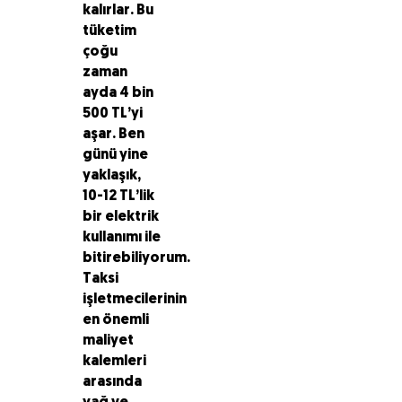
kalırlar. Bu
tüketim
çoğu
zaman
ayda 4 bin
500 TL’yi
aşar. Ben
günü yine
yaklaşık,
10-12 TL’lik
bir elektrik
kullanımı ile
bitirebiliyorum.
Taksi
işletmecilerinin
en önemli
maliyet
kalemleri
arasında