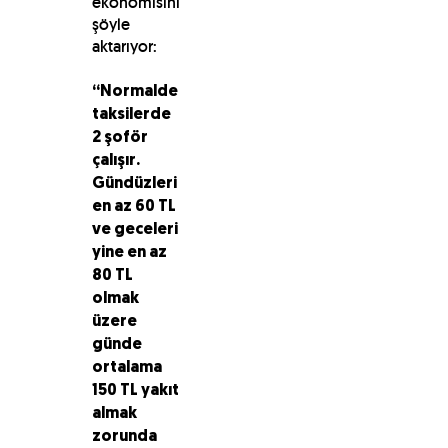
ekonomisini
şöyle
aktarıyor:
“Normalde
taksilerde
2 şoför
çalışır.
Gündüzleri
en az 60 TL
ve geceleri
yine en az
80 TL
olmak
üzere
günde
ortalama
150 TL yakıt
almak
zorunda