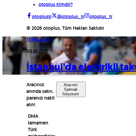
otoplus Kimdir?
otoplustr
@otoplus_tr
otoplus_tr
©
2026
otoplus, Tüm Hakları Saklıdır
TEKNOLOJİ
30.01.2015
İstanbul’da elektrikli ta
Aracınızı
Aracımı
Satmak
anında satın,
İstiyorum
paranızı nakit
alın!
DMA
tamamen
Türk