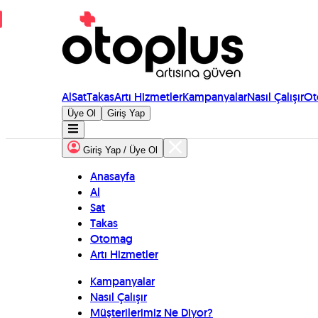
Al
Sat
Takas
Artı Hizmetler
Kampanyalar
Nasıl Çalışır
Ot
Üye Ol
Giriş Yap
Giriş Yap / Üye Ol
Anasayfa
Al
Sat
Takas
Otomag
Artı Hizmetler
Kampanyalar
Nasıl Çalışır
Müşterilerimiz Ne Diyor?