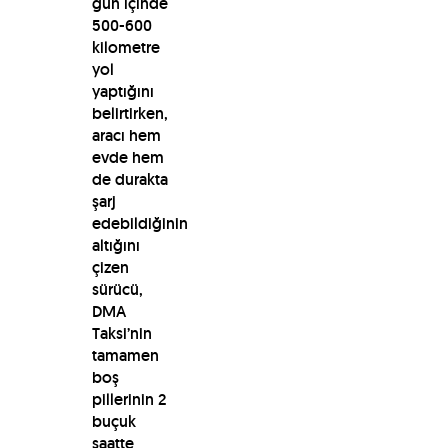
gün içinde
500-600
kilometre
yol
yaptığını
belirtirken,
aracı hem
evde hem
de durakta
şarj
edebildiğinin
altığını
çizen
sürücü,
DMA
Taksi’nin
tamamen
boş
pillerinin 2
buçuk
saatte