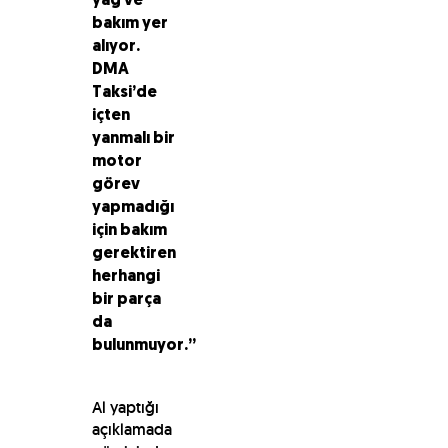
yağ ve
bakım yer
alıyor.
DMA
Taksi’de
içten
yanmalı bir
motor
görev
yapmadığı
için bakım
gerektiren
herhangi
bir parça
da
bulunmuyor.”
Al yaptığı
açıklamada