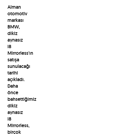
Alman
otomotiv
markası
BMW,
dikiz
aynasız
i8
Mirrorless’ın
satışa
sunulacağı
tarihi
açıkladı.
Daha
önce
bahsettiğimiz
dikiz
aynasız
i8
Mirrorless,
birçok