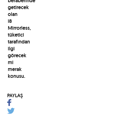
beraberinde
getirecek
olan
i8
Mirrorless,
tüketici
tarafından
ilgi
görecek
mi
merak
konusu.
PAYLAŞ