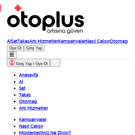
Al
Sat
Takas
Artı Hizmetler
Kampanyalar
Nasıl Çalışır
Otomag
Üye Ol
Giriş Yap
Giriş Yap / Üye Ol
Anasayfa
Al
Sat
Takas
Otomag
Artı Hizmetler
Kampanyalar
Nasıl Çalışır
Müşterilerimiz Ne Diyor?