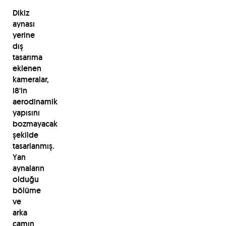
Dikiz
aynası
yerine
dış
tasarıma
eklenen
kameralar,
i8'in
aerodinamik
yapısını
bozmayacak
şekilde
tasarlanmış.
Yan
aynaların
olduğu
bölüme
ve
arka
camın