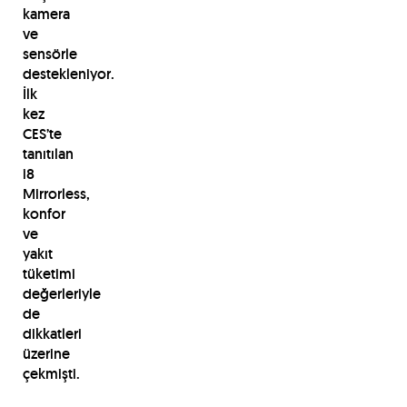
kamera
ve
sensörle
destekleniyor.
İlk
kez
CES’te
tanıtılan
i8
Mirrorless,
konfor
ve
yakıt
tüketimi
değerleriyle
de
dikkatleri
üzerine
çekmişti.