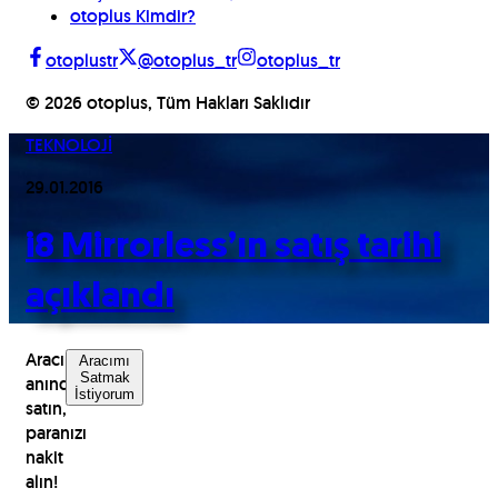
otoplus Kimdir?
otoplustr
@otoplus_tr
otoplus_tr
©
2026
otoplus, Tüm Hakları Saklıdır
TEKNOLOJİ
29.01.2016
i8 Mirrorless’ın satış tarihi
açıklandı
Aracınızı
Aracımı
Satmak
anında
İstiyorum
satın,
paranızı
nakit
alın!