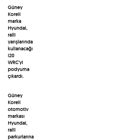
Güney
Koreli
marka
Hyundai,
ralli
yarışlarında
kullanacağı
i20
WRC’yi
podyuma
çıkardı.
Güney
Koreli
otomotiv
markası
Hyundai,
ralli
parkurlarına