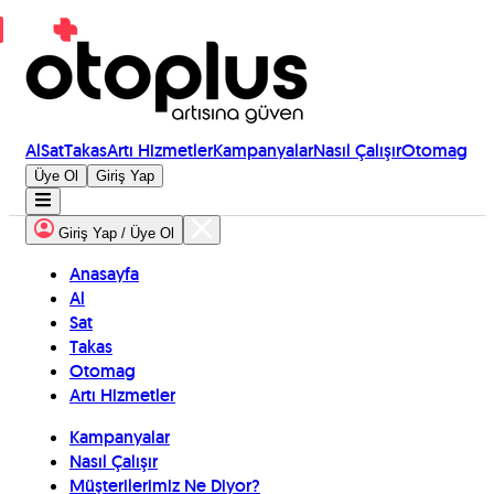
Al
Sat
Takas
Artı Hizmetler
Kampanyalar
Nasıl Çalışır
Otomag
Üye Ol
Giriş Yap
Giriş Yap / Üye Ol
Anasayfa
Al
Sat
Takas
Otomag
Artı Hizmetler
Kampanyalar
Nasıl Çalışır
Müşterilerimiz Ne Diyor?