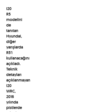
i20
R5
modelini
de
tanıtan
Hyundai,
diğer
yarışlarda
R5’i
kullanacağını
açıkladı.
Teknik
detayları
açıklanmayan
i20
WRC,
2016
yılında
pistlerde