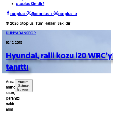
otoplus Kimdir?
otoplustr
@otoplus_tr
otoplus_tr
©
2026
otoplus, Tüm Hakları Saklıdır
DÜNYADAN
SPOR
10.12.2015
Hyundai, ralli kozu i20 WRC’y
tanıttı
Aracınızı
Aracımı
Satmak
anında
İstiyorum
satın,
paranızı
nakit
alın!