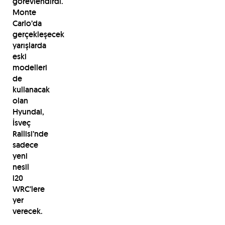
görevlendirdi.
Monte
Carlo’da
gerçekleşecek
yarışlarda
eski
modelleri
de
kullanacak
olan
Hyundai,
İsveç
Rallisi’nde
sadece
yeni
nesil
i20
WRC’lere
yer
verecek.