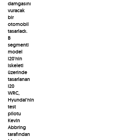
damgasını
vuracak
bir
otomobil
tasarladı.
B
segmenti
model
i20’nin
iskeleti
üzerinde
tasarlanan
i20
WRC,
Hyundai’nin
test
pilotu
Kevin
Abbring
tarafından