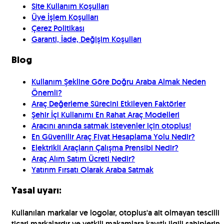
Site Kullanım Koşulları
Üye İşlem Koşulları
Çerez Politikası
Garanti, İade, Değişim Koşulları
Blog
Kullanım Şekline Göre Doğru Araba Almak Neden
Önemli?
Araç Değerleme Sürecini Etkileyen Faktörler
Şehir İçi Kullanımı En Rahat Araç Modelleri
Aracını anında satmak isteyenler için otoplus!
En Güvenilir Araç Fiyat Hesaplama Yolu Nedir?
Elektrikli Araçların Çalışma Prensibi Nedir?
Araç Alım Satım Ücreti Nedir?
Yatırım Fırsatı Olarak Araba Satmak
Yasal uyarı:
Kullanılan markalar ve logolar, otoplus'a ait olmayan tescilli
ticari markalardır ve yetkili makamlara kayıtlı ilgili sahiplerin