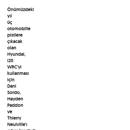
Önümüzdeki
yıl
üç
otomobille
pistlere
çıkacak
olan
Hyundai,
i20
WRC’yi
kullanması
için
Dani
Sordo,
Hayden
Paddon
ve
Thierry
Neuiville’ı