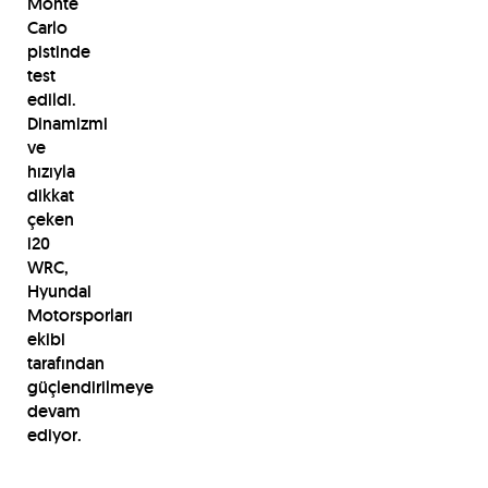
Monte
Carlo
pistinde
test
edildi.
Dinamizmi
ve
hızıyla
dikkat
çeken
i20
WRC,
Hyundai
Motorsporları
ekibi
tarafından
güçlendirilmeye
devam
ediyor.