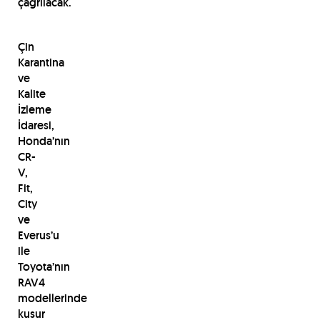
çağrılacak.
Çin
Karantina
ve
Kalite
İzleme
İdaresi,
Honda’nın
CR-
V,
Fit,
City
ve
Everus’u
ile
Toyota’nın
RAV4
modellerinde
kusur