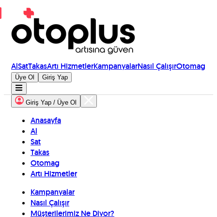
Al
Sat
Takas
Artı Hizmetler
Kampanyalar
Nasıl Çalışır
Otomag
Üye Ol
Giriş Yap
Giriş Yap / Üye Ol
Anasayfa
Al
Sat
Takas
Otomag
Artı Hizmetler
Kampanyalar
Nasıl Çalışır
Müşterilerimiz Ne Diyor?