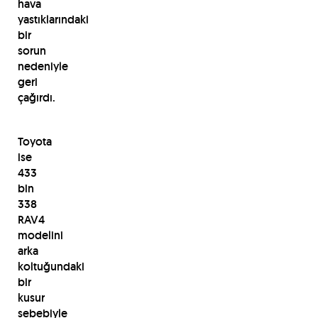
hava
yastıklarındaki
bir
sorun
nedeniyle
geri
çağırdı.
Toyota
ise
433
bin
338
RAV4
modelini
arka
koltuğundaki
bir
kusur
sebebiyle