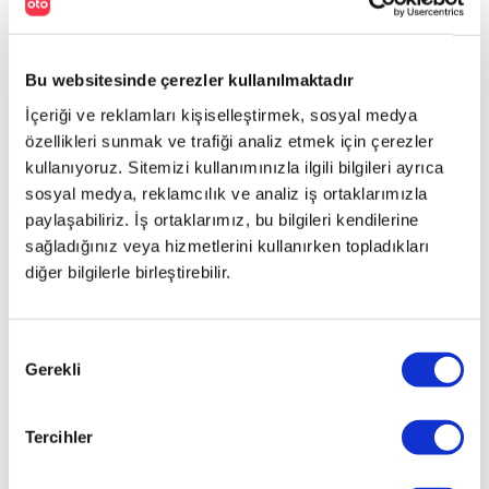
Çin’de
satılan
araçlar
olduğu
Bu websitesinde çerezler kullanılmaktadır
ve
İçeriği ve reklamları kişiselleştirmek, sosyal medya
Çin’de
özellikleri sunmak ve trafiği analiz etmek için çerezler
bulunduğu
kullanıyoruz. Sitemizi kullanımınızla ilgili bilgileri ayrıca
tespit
sosyal medya, reklamcılık ve analiz iş ortaklarımızla
edildi.
Bu
paylaşabiliriz. İş ortaklarımız, bu bilgileri kendilerine
durum
sağladığınız veya hizmetlerini kullanırken topladıkları
Honda
diğer bilgilerle birleştirebilir.
ve
Toyota’nın
Çin’deki
Onay
prestijini
Gerekli
Seçimi
sarsacak
gibi
görünüyor.
Tercihler