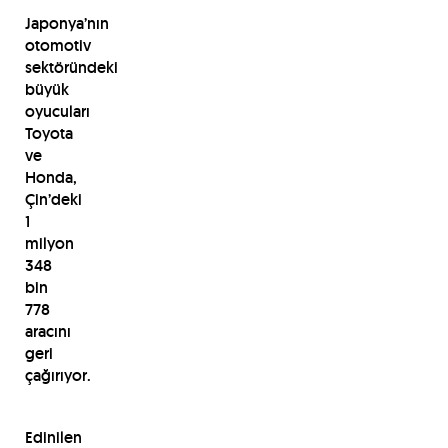
Japonya’nın
otomotiv
sektöründeki
büyük
oyucuları
Toyota
ve
Honda,
Çin’deki
1
milyon
348
bin
778
aracını
geri
çağırıyor.
Edinilen