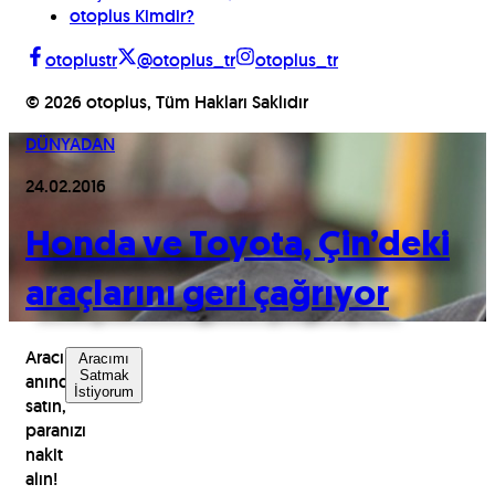
otoplus Kimdir?
otoplustr
@otoplus_tr
otoplus_tr
©
2026
otoplus, Tüm Hakları Saklıdır
DÜNYADAN
24.02.2016
Honda ve Toyota, Çin’deki
araçlarını geri çağrıyor
Aracınızı
Aracımı
Satmak
anında
İstiyorum
satın,
paranızı
nakit
alın!