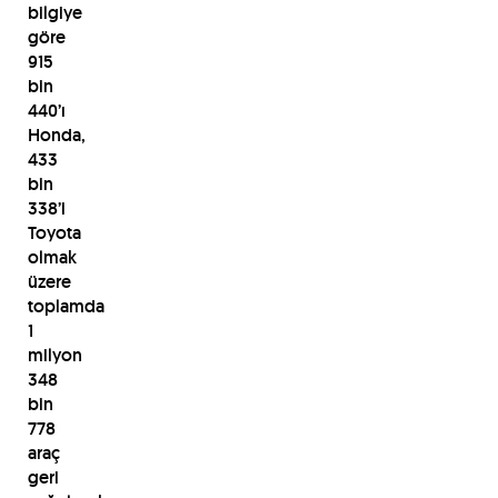
bilgiye
göre
915
bin
440’ı
Honda,
433
bin
338’i
Toyota
olmak
üzere
toplamda
1
milyon
348
bin
778
araç
geri