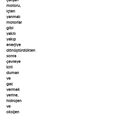
motoru,
içten
yanmalı
motorlar
gibi
yakıtı
yakıp
enerjiye
dönüştürdükten
sonra
çevreye
kirli
duman
ve
gaz
vermek
yerine,
hidrojen
ve
oksijen