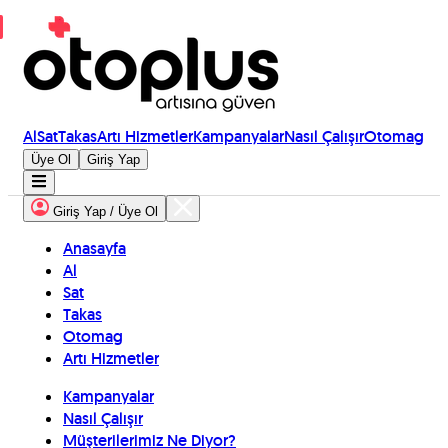
Al
Sat
Takas
Artı Hizmetler
Kampanyalar
Nasıl Çalışır
Otomag
Üye Ol
Giriş Yap
Giriş Yap / Üye Ol
Anasayfa
Al
Sat
Takas
Otomag
Artı Hizmetler
Kampanyalar
Nasıl Çalışır
Müşterilerimiz Ne Diyor?