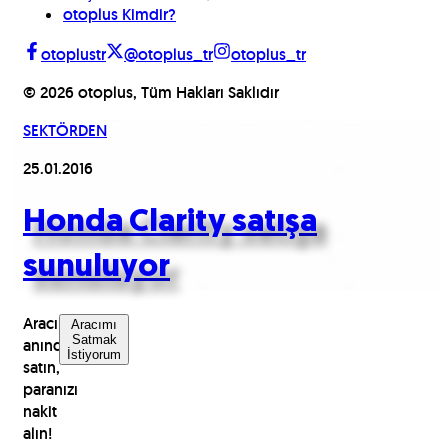
otoplus Kimdir?
otoplustr
@otoplus_tr
otoplus_tr
©
2026
otoplus, Tüm Hakları Saklıdır
SEKTÖRDEN
25.01.2016
Honda Clarity satışa
sunuluyor
Aracınızı
Aracımı
Satmak
anında
İstiyorum
satın,
paranızı
nakit
alın!