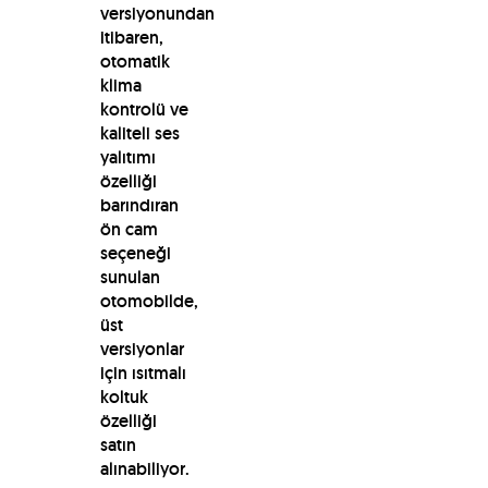
versiyonundan
itibaren,
otomatik
klima
kontrolü ve
kaliteli ses
yalıtımı
özelliği
barındıran
ön cam
seçeneği
sunulan
otomobilde,
üst
versiyonlar
için ısıtmalı
koltuk
özelliği
satın
alınabiliyor.