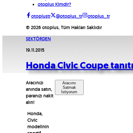
otoplus Kimdir?
otoplustr
@otoplus_tr
otoplus_tr
©
2026
otoplus, Tüm Hakları Saklıdır
SEKTÖRDEN
19.11.2015
Honda Civic Coupe tanıtı
Aracınızı
Aracımı
Satmak
anında satın,
İstiyorum
paranızı nakit
alın!
Honda,
Civic
modelinin