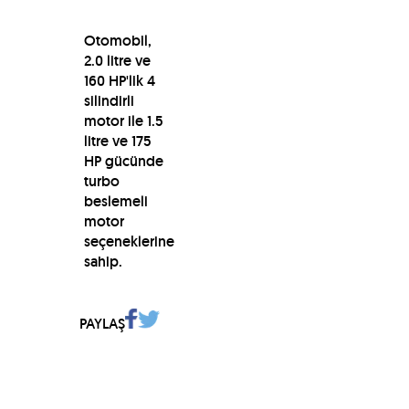
Otomobil,
2.0 litre ve
160 HP'lik 4
silindirli
motor ile 1.5
litre ve 175
HP gücünde
turbo
beslemeli
motor
seçeneklerine
sahip.
PAYLAŞ