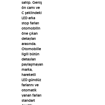
sahip. Geniş
ön camı ve
C şeklindeki
LED arka
stop farları
otomobilin
öne çıkan
detayları
arasında.
Otomobille
ilgili bütün
detayları
paylaşmayan
marka,
hareketli
LED gündüz
farlarını ve
otomatik
yanan farları
standart