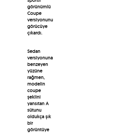
sportif
görünümlü
Coupe
versiyonunu
görücüye
çıkardı.
Sedan
versiyonuna
benzeyen
yüzüne
rağmen,
modelin
coupe
şeklini
yansıtan A
sütunu
oldukça şık
bir
görüntüye