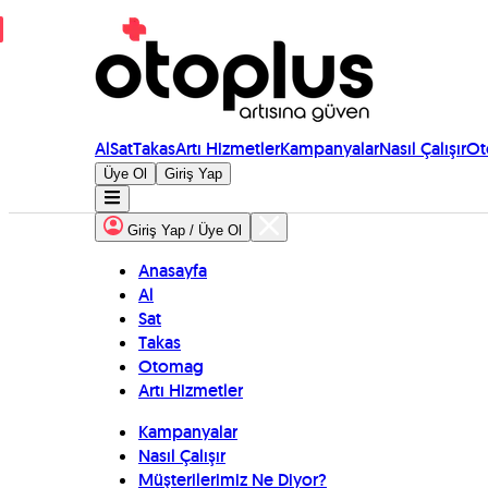
Al
Sat
Takas
Artı Hizmetler
Kampanyalar
Nasıl Çalışır
Ot
Üye Ol
Giriş Yap
Giriş Yap / Üye Ol
Anasayfa
Al
Sat
Takas
Otomag
Artı Hizmetler
Kampanyalar
Nasıl Çalışır
Müşterilerimiz Ne Diyor?